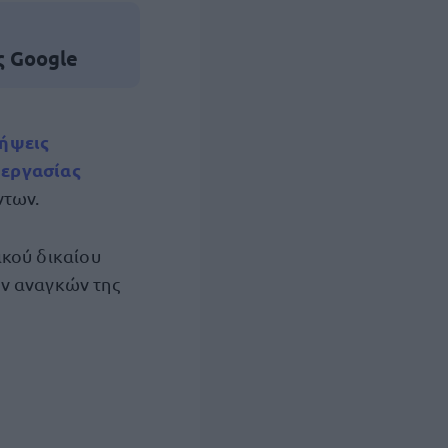
ς Google
ήψεις
 εργασίας
ντων.
ικού δικαίου
ών αναγκών της