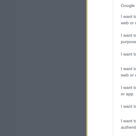
Google 
Μάθε 
I want t
Βάλε
web or d
I want t
purpose
I want 
Δημοφιλ
I want t
web or d
ΑΣΕΠ: Νέο
I want t
Εξωτερικ
or app.
I want t
Κατώτατος
I want t
authenti