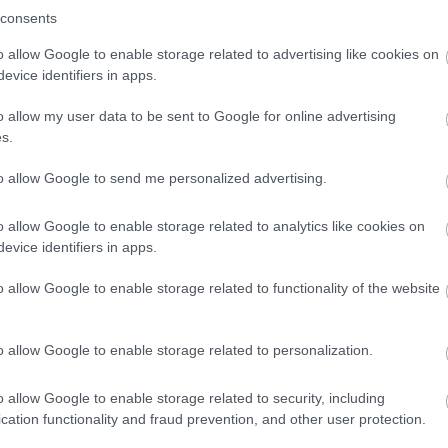
consents
πρώτος όλες τις σημαντικές ειδήσεις.
o allow Google to enable storage related to advertising like cookies on
 το proson.gr στα αποτελέσματα αναζήτησης τη
evice identifiers in apps.
o allow my user data to be sent to Google for online advertising
s.
to allow Google to send me personalized advertising.
είς Ειδήσεις
o allow Google to enable storage related to analytics like cookies on
evice identifiers in apps.
ς γραπτός διαγωνισμός - Μόνιμοι στο υπουργεί
o allow Google to enable storage related to functionality of the website
ών
o allow Google to enable storage related to personalization.
 μισθός: Σενάριο για αύξηση στα 1.000 ευρώ απ
o allow Google to enable storage related to security, including
cation functionality and fraud prevention, and other user protection.