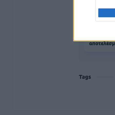
ΑΣΕΠ 6Κ/20
(στατιστικ
ΑΣΕΠ - Πρ
αποτελέσμ
Tags