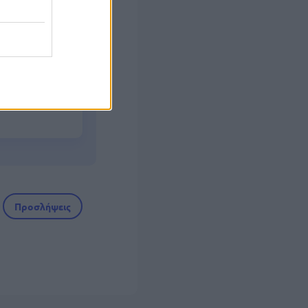
ήσεις
νά
Προσλήψεις