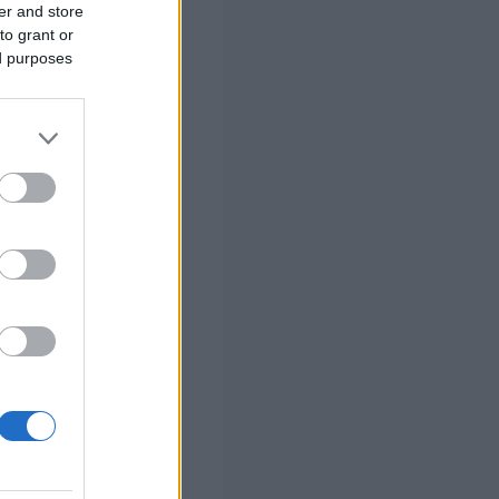
ς ορθής
er and store
to grant or
ed purposes
 σας
στών σε 2