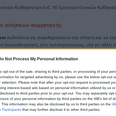
ενικών Καθηκόντων Ειδ. ΥΕ Εργατών Γενικών Καθηκόντ
ν αιτήσεων συμμετοχής
νοι
καλούνται να συμπληρώσουν την αίτηση και να τη
να δικαιολογητικά, είτε αυτοπροσώπως, είτε με άλλο
σωπο, εφόσον η εξουσιοδότηση φέρει την υπογραφή 
ή, στο Τμήμα Ανθρώπινου Δυναμικού του Δήμου που β
Do Not Process My Personal Information
κατά τις εργάσιμες ημέρες και ώρες, εντό
ημαρχείου
to opt-out of the sale, sharing to third parties, or processing of your per
πό Πέμπτη 22 Μαΐου 2025 μέχρι και Τετάρτη 28 Μαΐο
formation for targeted advertising by us, please use the below opt-out s
r selection. Please note that after your opt-out request is processed y
eing interest-based ads based on personal information utilized by us or
disclosed to third parties prior to your opt-out. You may separately opt-
τησης είναι διαθέσιμο στον διαδικτυακό τόπο του Δήμ
losure of your personal information by third parties on the IAB’s list of
σογαίας (www.markopoulo.gr).
. This information may also be disclosed by us to third parties on the
IA
Participants
that may further disclose it to other third parties.