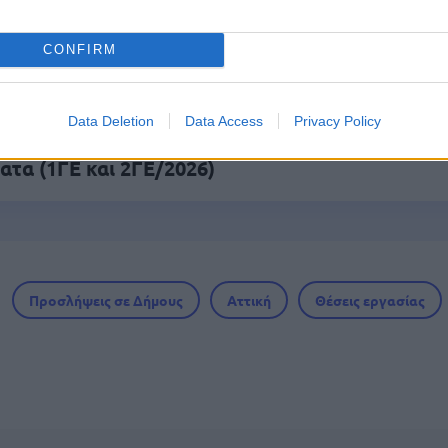
26: 315 μόνιμοι στο Δημόσιο - Στις 1.102 οι αιτ
CONFIRM
ά)
Data Deletion
Data Access
Privacy Policy
οσλήψεις αναπληρωτών: Βγαίνουν τα προσωρι
ατα (1ΓΕ και 2ΓΕ/2026)
Προσλήψεις σε Δήμους
Αττική
Θέσεις εργασίας