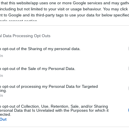
οχής επέχει θέση υπεύθυνης δήλωσης και η ευθύνη τη
 that this website/app uses one or more Google services and may gath
including but not limited to your visit or usage behaviour. You may click 
 είναι αποκλειστικά του υποψηφίου.
 to Google and its third-party tags to use your data for below specifi
ogle consent section.
ΕΔΩ
ηρη την προκήρυξη των θέσεων εργασίας,
.
l Data Processing Opt Outs
o opt-out of the Sharing of my personal data.
τοποίηση Αγγλικών σε μόνο 2 ημέρες στα χέρια
In
o opt-out of the Sale of my Personal Data.
In
to opt-out of processing my Personal Data for Targeted
ing.
αποστάσεως η πιο Εύκολη Πιστοποίηση Υπολογι
In
o opt-out of Collection, Use, Retention, Sale, and/or Sharing
ersonal Data that Is Unrelated with the Purposes for which it
lected.
Out