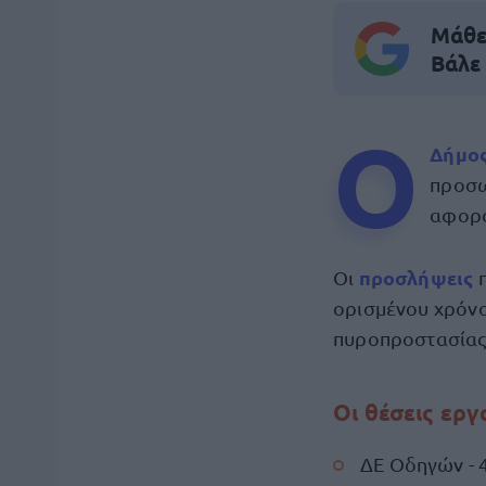
Μάθε 
Βάλε
Ο
Δήμος
προσω
αφορο
προσλήψεις
Οι
ορισμένου χρόνο
πυροπροστασίας 
Οι θέσεις ερ
ΔΕ Οδηγών - 4