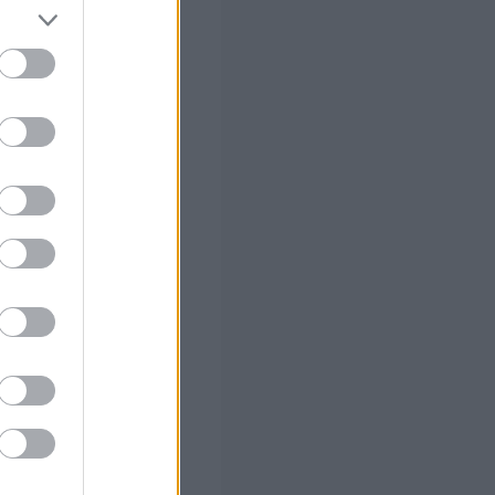
ς Google
ο
ό το 2027