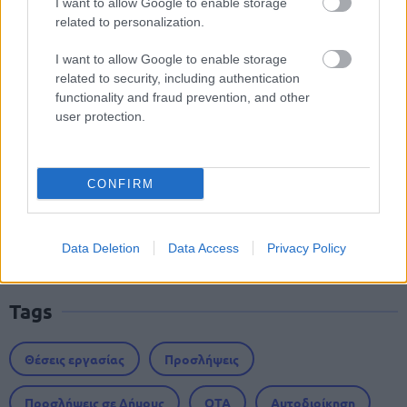
I want to allow Google to enable storage
related to personalization.
ΑΣΕΠ 6Κ/2026: 315 μόνιμοι στο
I want to allow Google to enable storage
Δημόσιο - Στις 1.102 οι αιτήσεις
related to security, including authentication
(στατιστικά)
functionality and fraud prevention, and other
user protection.
ΑΣΕΠ - Προσλήψεις αναπληρωτών:
CONFIRM
Βγαίνουν τα προσωρινά αποτελέσματα
(1ΓΕ και 2ΓΕ/2026)
Data Deletion
Data Access
Privacy Policy
Tags
Θέσεις εργασίας
Προσλήψεις
Προσλήψεις σε Δήμους
ΟΤΑ
Αυτοδιοίκηση