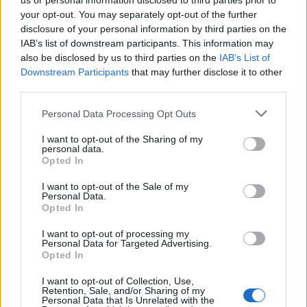
us or personal information disclosed to third parties prior to
your opt-out. You may separately opt-out of the further
disclosure of your personal information by third parties on the
IAB’s list of downstream participants. This information may
ΑΣΕΠ: Πιστοποίηση Αγγλικών σε
also be disclosed by us to third parties on the
IAB’s List of
Downstream Participants
that may further disclose it to other
μόνο 2 ημέρες στα χέρια σας
third parties.
Please note that this website/app uses one or more Google
Personal Data Processing Opt Outs
services and may gather and store information including but
not limited to your visit or usage behaviour. You may click to
I want to opt-out of the Sharing of my
personal data.
grant or deny consent to Google and its third-party tags to
Opted In
use your data for below specified purposes in below Google
ΑΣΕΠ: Εξ αποστάσεως η πιο Εύκολη
consent section.
I want to opt-out of the Sale of my
Πιστοποίηση Υπολογιστών σε 2
Personal Data.
Opted In
μέρες
I want to opt-out of processing my
Personal Data for Targeted Advertising.
Opted In
I want to opt-out of Collection, Use,
Retention, Sale, and/or Sharing of my
Μάθε πρώτος όλες τις σημαντικές
Personal Data that Is Unrelated with the