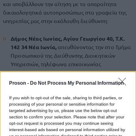
και υποβάλλουν την αίτηση με τα απαραίτητα
δικαιολογητικά αυτοπροσώπως στα γραφεία της
υπηρεσίας μας στην ακόλουθη διεύθυνση:
Δήμος Νέας Ιωνίας, Αγίου Γεωργίου 40, Τ.Κ.
142 34 Νέα Ιωνία,
απευθύνοντας την στο Τμήμα
Προσωπικού της Διεύθυνσης Διοικητικών
Υπηρεσιών, τηλέφωνα επικοινωνίας
2132000421, 2132000470 και 2132000415.
Proson -
Do Not Process My Personal Information
Η προθεσμία υποβολής των αιτήσεων λήγει την
Πέμπτη 29 Μαΐου 2025
If you wish to opt-out of the sale, sharing to third parties, or
. Μείνετε συντονισμένοι
processing of your personal or sensitive information for
στο Proson.gr για να ενημερώνεστε πρώτοι για
targeted advertising by us, please use the below opt-out
προσλήψεις σε Δήμους
όλες τις
.
section to confirm your selection. Please note that after your
opt-out request is processed you may continue seeing
interest-based ads based on personal information utilized by
ΕΔΩ
Δείτε
την προκήρυξη.