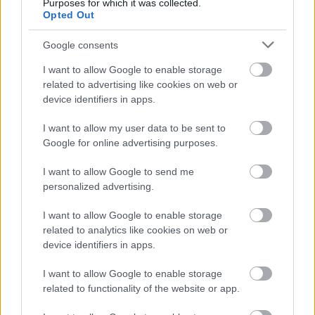
Purposes for which it was collected.
ειδήσεις.
Opted Out
Βάλε το proson.gr στα αποτελέσματα
αναζήτησης της Google
Google consents
I want to allow Google to enable storage
related to advertising like cookies on web or
device identifiers in apps.
Δημοφιλείς Ειδήσεις
I want to allow my user data to be sent to
Google for online advertising purposes.
I want to allow Google to send me
personalized advertising.
ΑΣΕΠ: Νέος γραπτός διαγωνισμός -
Μόνιμοι στο υπουργείο Εξωτερικών
I want to allow Google to enable storage
related to analytics like cookies on web or
device identifiers in apps.
Κατώτατος μισθός: Σενάριο για
I want to allow Google to enable storage
αύξηση στα 1.000 ευρώ από το 2027
related to functionality of the website or app.