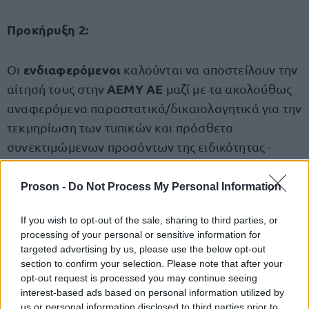
Προκήρυξη 2:
ενδιαφερόμενοι
Οι
καλούνται να αποστείλουν την
ΑΕΜΥ ΑΕ
αίτησή τους στην
μαζί με τα ακολούθως
αναφερόμενα παραστατικά/δικαιολογητικά για την
τεκμηρίωση των τυπικών και πρόσθετα
συνεκτιμώμενων προσόντων της ειδικότητας -
θέσης που αιτούνται σε κλειστό φάκελο στο
από 09 Σεπτεμβρίου 2025 έως
χρονικό διάστημα
Proson -
Do Not Process My Personal Information
και 22 Σεπτεμβρίου 2025, ώρα 14.00
.
If you wish to opt-out of the sale, sharing to third parties, or
processing of your personal or sensitive information for
Προκήρυξη 3:
targeted advertising by us, please use the below opt-out
section to confirm your selection. Please note that after your
opt-out request is processed you may continue seeing
ενδιαφερόμενοι
Οι
καλούνται να αποστείλουν την
interest-based ads based on personal information utilized by
ΑΕΜΥ ΑΕ
αίτησή τους στην
μαζί με τα ακολούθως
us or personal information disclosed to third parties prior to