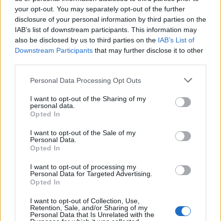
αναφερόμενα παραστατικά/δικαιολογητικά για την
your opt-out. You may separately opt-out of the further
disclosure of your personal information by third parties on the
τεκμηρίωση των τυπικών και πρόσθετα
IAB’s list of downstream participants. This information may
συνεκτιμώμενων προσόντων της ειδικότητας -
also be disclosed by us to third parties on the
IAB’s List of
θέσης που αιτούνται σε κλειστό φάκελο στο
Downstream Participants
that may further disclose it to other
third parties.
από 09 Σεπτεμβρίου 2025 έως
χρονικό διάστημα
και 25 Σεπτεμβρίου 2025, ώρα 14.00
Please note that this website/app uses one or more Google
.
Personal Data Processing Opt Outs
services and may gather and store information including but
not limited to your visit or usage behaviour. You may click to
I want to opt-out of the Sharing of my
personal data.
grant or deny consent to Google and its third-party tags to
Opted In
use your data for below specified purposes in below Google
ΑΣΕΠ: Πιστοποίηση Αγγλικών σε
consent section.
I want to opt-out of the Sale of my
μόνο 2 ημέρες στα χέρια σας
Personal Data.
Opted In
I want to opt-out of processing my
Personal Data for Targeted Advertising.
Opted In
I want to opt-out of Collection, Use,
Retention, Sale, and/or Sharing of my
ΑΣΕΠ: Εξ αποστάσεως η πιο Εύκολη
Personal Data that Is Unrelated with the