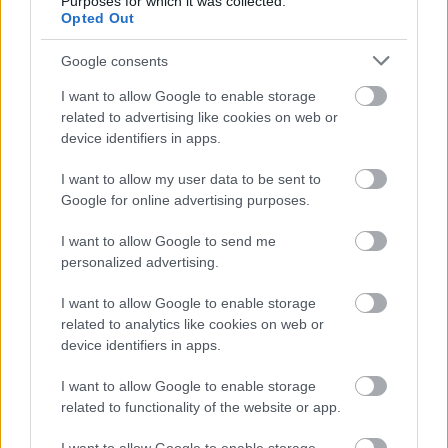
Purposes for which it was collected.
Πιστοποίηση Υπολογιστών σε 2
Opted Out
μέρες
Google consents
I want to allow Google to enable storage
related to advertising like cookies on web or
device identifiers in apps.
Μάθε πρώτος όλες τις σημαντικές
ειδήσεις.
I want to allow my user data to be sent to
Βάλε το proson.gr στα αποτελέσματα
Google for online advertising purposes.
αναζήτησης της Google
I want to allow Google to send me
personalized advertising.
I want to allow Google to enable storage
related to analytics like cookies on web or
Δημοφιλείς Ειδήσεις
device identifiers in apps.
I want to allow Google to enable storage
related to functionality of the website or app.
ΔΥΠΑ/ΟΑΕΔ: 8.000 νέες προσλήψεις -