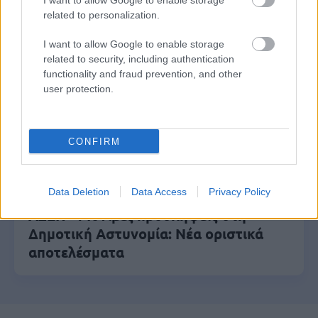
I want to allow Google to enable storage
Από σήμερα οι αιτήσεις
related to personalization.
I want to allow Google to enable storage
related to security, including authentication
Αλλάζουν τα χαρτονομίσματα ευρώ –
functionality and fraud prevention, and other
user protection.
Οριστικά εκτός το 500ευρο
CONFIRM
Τι σημαίνει η λέξη «προικοδότης»
Data Deletion
Data Access
Privacy Policy
ΑΣΕΠ - Μόνιμες προσλήψεις στη
Δημοτική Αστυνομία: Νέα οριστικά
αποτελέσματα