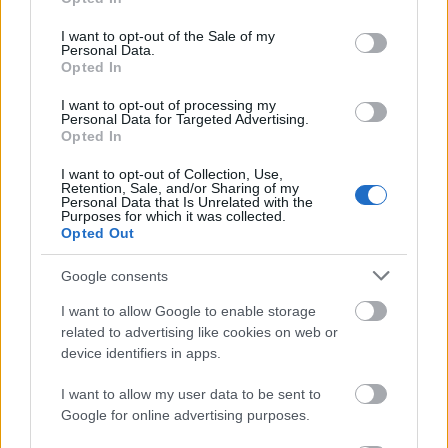
use your data for below specified purposes in below Google
Αθλητισμού και Περιβάλλοντος του Δήμου.
consent section.
I want to opt-out of the Sale of my
Personal Data.
Opted In
Οι ειδικότητες που ζητούνται από τον Δήμο Αγίου
I want to opt-out of processing my
Δημητρίου είναι οι εξής:
Personal Data for Targeted Advertising.
Opted In
ΤΕ Μουσικών, με ειδίκευση: Κιθάρα - Ηλεκτρική
I want to opt-out of Collection, Use,
Retention, Sale, and/or Sharing of my
2 θέσεις
κιθάρα -
Personal Data that Is Unrelated with the
Purposes for which it was collected.
Opted Out
ΤΕ Μουσικών, με ειδίκευση: Ελαφρύ Τραγούδι-
2 θέσεις
Κιθάρα -
Google consents
I want to allow Google to enable storage
1 θέση
ΤΕ Μουσικών, με ειδίκευση: Κλαρίνο -
related to advertising like cookies on web or
device identifiers in apps.
ΤΕ Μουσικών, με ειδίκευση: Κρουστά (Ντραμς) -
I want to allow my user data to be sent to
1 θέση
Google for online advertising purposes.
1 θέση
ΤΕ Μουσικών, με ειδίκευση: Μπουζούκι -