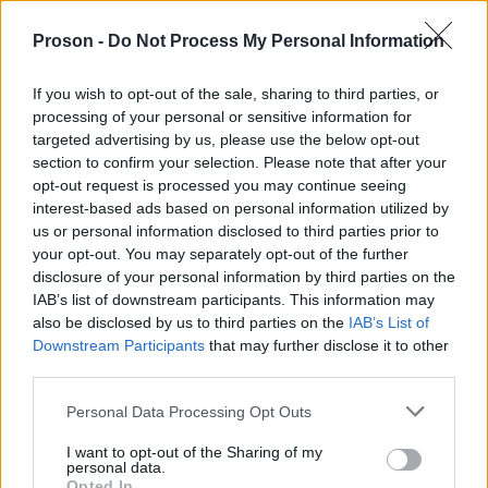
2
Αθήνα
Χειρουργικής
Υπηρεσία Π.Σ.
Proson -
Do Not Process My Personal Information
Υγειονομική
Νευρολογίας
1
Αθήνα
Υπηρεσία Π.Σ.
If you wish to opt-out of the sale, sharing to third parties, or
processing of your personal or sensitive information for
Υγειονομική
Οφθαλμολογίας
1
Αθήνα
Υπηρεσία Π.Σ.
targeted advertising by us, please use the below opt-out
section to confirm your selection. Please note that after your
opt-out request is processed you may continue seeing
ΕΔΩ.
Δείτε περισσότερα πατώντας
interest-based ads based on personal information utilized by
us or personal information disclosed to third parties prior to
your opt-out. You may separately opt-out of the further
Δήμος Αγίου Δημητρίου
disclosure of your personal information by third parties on the
IAB’s list of downstream participants. This information may
also be disclosed by us to third parties on the
IAB’s List of
Downstream Participants
that may further disclose it to other
third parties.
Δήμος Αγίου Δημητρίου
Ο
ανακοινώνει
Please note that this website/app uses one or more Google
Personal Data Processing Opt Outs
σύναψη σύμβασης μίσθωσης έργου
τη
με
services and may gather and store information including but
not limited to your visit or usage behaviour. You may click to
I want to opt-out of the Sharing of my
τριάντα ατόμων
αντίτιμο, συνολικά
, για την
personal data.
grant or deny consent to Google and its third-party tags to
κάλυψη αναγκών του Τμήματος Πολιτισμού
Opted In