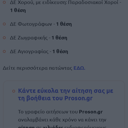
ΔΕ Χορού, με ειδίκευση: Παραδοσιακοί Χοροί -
1 θέση
1 θέση
ΔΕ Φωτογράφων -
1 θέση
ΔΕ Ζωγραφικής -
1 θέση
ΔΕ Αγιογραφίας -
ΕΔΩ.
Δείτε περισσότερα πατώντας
Κάντε εύκολα την αίτηση σας με
τη βοήθεια του Proson.gr
Proson.gr
Το γραφείο αιτήσεων του
αναλαμβάνει κάθε χρόνο να κάνει την
αίτηση
χιλιάδες
σε
ενδιαφερόμενους