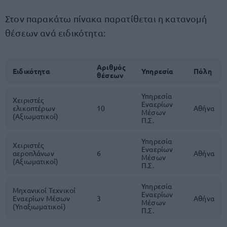
Στον παρακάτω πίνακα παρατίθεται η κατανομή
θέσεων ανά ειδικότητα:
Αριθμός
Ειδικότητα
Υπηρεσία
Πόλη
θέσεων
Υπηρεσία
Χειριστές
Εναερίων
ελικοπτέρων
10
Αθήνα
Μέσων
(Αξιωματικοί)
Π.Σ.
Υπηρεσία
Χειριστές
Εναερίων
αεροπλάνων
6
Αθήνα
Μέσων
(Αξιωματικοί)
Π.Σ.
Υπηρεσία
Μηχανικοί Τεχνικοί
Εναερίων
Εναερίων Μέσων
3
Αθήνα
Μέσων
(Υπαξιωματικοί)
Π.Σ.