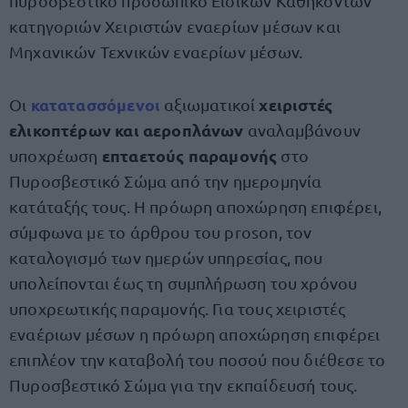
πυροσβεστικό προσωπικό Ειδικών Καθηκόντων
κατηγοριών Χειριστών εναερίων μέσων και
Μηχανικών Τεχνικών εναερίων μέσων.
κατατασσόμενοι
χειριστές
Οι
αξιωματικοί
ελικοπτέρων και αεροπλάνων
αναλαμβάνουν
επταετούς παραμονής
υποχρέωση
στο
Πυροσβεστικό Σώμα από την ημερομηνία
κατάταξής τους. Η πρόωρη αποχώρηση επιφέρει,
σύμφωνα με το άρθρου του proson, τον
καταλογισμό των ημερών υπηρεσίας, που
υπολείπονται έως τη συμπλήρωση του χρόνου
υποχρεωτικής παραμονής. Για τους χειριστές
εναέριων μέσων η πρόωρη αποχώρηση επιφέρει
επιπλέον την καταβολή του ποσού που διέθεσε το
Πυροσβεστικό Σώμα για την εκπαίδευσή τους.