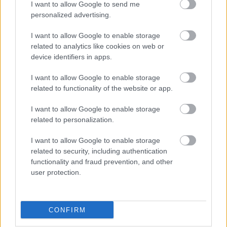
I want to allow Google to send me
personalized advertising.
1 θέση
ΤΕ Μουσικών, με ειδίκευση: Βιολί -
I want to allow Google to enable storage
related to analytics like cookies on web or
ΤΕ Μουσικών, με ειδίκευση: Μουσικοκινητική-
device identifiers in apps.
1 θέση
Πιάνο -
I want to allow Google to enable storage
ΤΕ Μουσικών, με ειδίκευση: Βυζαντινής
related to functionality of the website or app.
1 θέση
Μουσικής -
I want to allow Google to enable storage
related to personalization.
ΤΕ Μουσικών, με ειδίκευση: Κλαρινέτο -
1 θέση
Σαξόφωνο -
I want to allow Google to enable storage
related to security, including authentication
functionality and fraud prevention, and other
1 θέση
ΤΕ Μουσικών, με ειδίκευση: Σαντούρι -
user protection.
ΤΕ Μουσικών, με ειδίκευση: Παραδοσιακό
1 θέση
Κλαρίνο -
CONFIRM
ΤΕ Μουσικών, με ειδίκευση: Λαούτο-Ούτι -