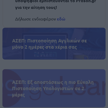
υποψήφιοι εμπιστεύονται το Proson.gr
για την αίτηση τους!
εδώ
Δήλωσε ενδιαφέρον
ΑΣΕΠ: Πιστοποίηση Αγγλικών σε
μόνο 2 ημέρες στα χέρια σας
ΑΣΕΠ: Εξ αποστάσεως η πιο Εύκολη
Πιστοποίηση Υπολογιστών σε 2
μέρες