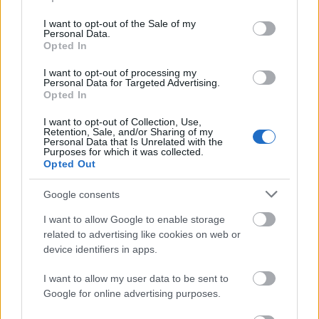
use your data for below specified purposes in below Google
σας κάνουν την αίτηση εύκολα και
consent section.
I want to opt-out of the Sale of my
διαβάζουν αναλυτικά
γρήγορα καθώς
Personal Data.
Opted In
τις προκηρύξεις
και σας καθοδηγούν στο
τι χαρτιά χρειάζονται.
I want to opt-out of processing my
Personal Data for Targeted Advertising.
Opted In
Είτε για μόνιμο, είτε για εποχικό
I want to opt-out of Collection, Use,
προσωπικό το γραφείο μας αναλαμβάνει
Retention, Sale, and/or Sharing of my
ΧΩΡΙΣ ΛΑΘΗ,
Personal Data that Is Unrelated with the
να σας κάνει την αίτηση
Purposes for which it was collected.
έγκυρα
έγκαιρα
και
για
Opted Out
«κλειδώσετε»
πρόσληψη ή τον
να
την
Google consents
διορισμό.
I want to allow Google to enable storage
related to advertising like cookies on web or
Κάθε χρόνο περισσότεροι από 10.000
device identifiers in apps.
υποψήφιοι εμπιστεύονται το Proson.gr
για την αίτηση τους!
I want to allow my user data to be sent to
Google for online advertising purposes.
εδώ
Δήλωσε ενδιαφέρον