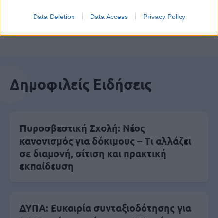
Βάλε το proson.gr στα αποτελέσματα
Data Deletion
Data Access
Privacy Policy
αναζήτησης της Google
Δημοφιλείς Ειδήσεις
Πυροσβεστική Σχολή: Νέος
κανονισμός για δόκιμους – Τι αλλάζει
σε διαμονή, σίτιση και πρακτική
εκπαίδευση
ΔΥΠΑ: Ευκαιρία συνταξιοδότησης για