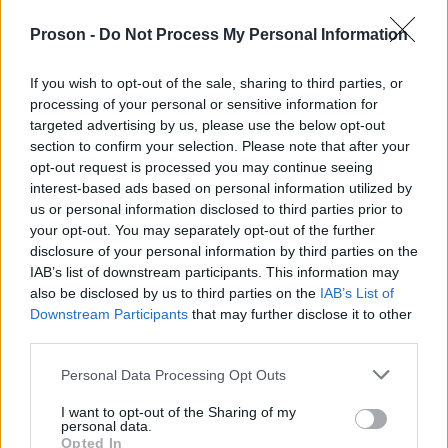
Μείνετε συντονισμένοι στο Proson.gr ώστε να
Proson -
Do Not Process My Personal Information
προσλήψεις σε
ενημερώνεστε πρώτοι για όλες τις
If you wish to opt-out of the sale, sharing to third parties, or
δήμους.
processing of your personal or sensitive information for
targeted advertising by us, please use the below opt-out
section to confirm your selection. Please note that after your
opt-out request is processed you may continue seeing
Κάντε εύκολα την αίτηση σας με
interest-based ads based on personal information utilized by
τη βοήθεια του Proson.gr
us or personal information disclosed to third parties prior to
your opt-out. You may separately opt-out of the further
Το γραφείο αιτήσεων
disclosure of your personal information by third parties on the
Proson.gr
του
αναλαμβάνει κάθε χρόνο
IAB’s list of downstream participants. This information may
also be disclosed by us to third parties on the
IAB’s List of
να κάνει
Downstream Participants
that may further disclose it to other
αίτηση
χιλιάδες
την
σε
ενδιαφερόμενους
third parties.
εργασία
δημόσιο
που αναζητούν
στο
.
Please note that this website/app uses one or more Google
Personal Data Processing Opt Outs
services and may gather and store information including but
εξειδικευμένα στελέχη
Τα
που
not limited to your visit or usage behaviour. You may click to
I want to opt-out of the Sharing of my
personal data.
απαρτίζουν την ομάδα αναλαμβάνουν να
grant or deny consent to Google and its third-party tags to
Opted In