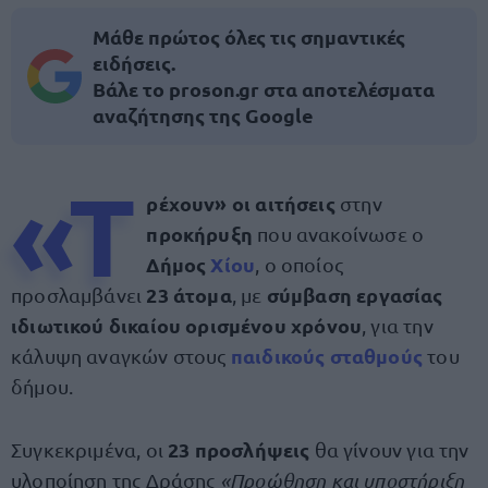
Μάθε πρώτος όλες τις σημαντικές
ειδήσεις.
Βάλε το proson.gr στα αποτελέσματα
αναζήτησης της Google
«Τ
ρέχουν» οι αιτήσεις
στην
προκήρυξη
που ανακοίνωσε ο
Δήμος
Χίου
, ο οποίος
23 άτομα
σύμβαση εργασίας
προσλαμβάνει
, με
ιδιωτικού δικαίου ορισμένου χρόνου
, για την
παιδικούς σταθμούς
κάλυψη αναγκών στους
του
δήμου.
23 προσλήψεις
Συγκεκριμένα, οι
θα γίνουν για την
υλοποίηση της Δράσης
«Προώθηση και υποστήριξη