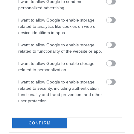
I want to allow Google to send me
personalized advertising.
I want to allow Google to enable storage
ΑΣΕΠ: Πιστοποίηση Αγγλικών σε
related to analytics like cookies on web or
μόνο 2 ημέρες στα χέρια σας
device identifiers in apps.
I want to allow Google to enable storage
related to functionality of the website or app.
I want to allow Google to enable storage
related to personalization.
ΑΣΕΠ: Εξ αποστάσεως η πιο Εύκολη
Πιστοποίηση Υπολογιστών σε 2
I want to allow Google to enable storage
related to security, including authentication
μέρες
functionality and fraud prevention, and other
user protection.
CONFIRM
Μάθε πρώτος όλες τις σημαντικές
ειδήσεις.