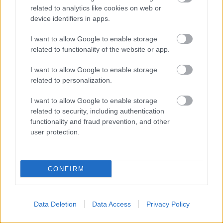
related to analytics like cookies on web or
device identifiers in apps.
Δημοφιλείς Ειδήσεις
I want to allow Google to enable storage
related to functionality of the website or app.
I want to allow Google to enable storage
related to personalization.
ΟΠΕΚΑ: Μηνιαίο επίδομα έως 210
ευρώ - Πώς θα τα πάρετε
I want to allow Google to enable storage
related to security, including authentication
functionality and fraud prevention, and other
user protection.
Τι σημαίνει η λέξη «σιγαλός»
CONFIRM
Προσωπικός Βοηθός: Ανοίγουν οι
αιτήσεις στις 24 Αυγούστου – Τι
Data Deletion
Data Access
Privacy Policy
αλλάζει στο πρόγραμμα