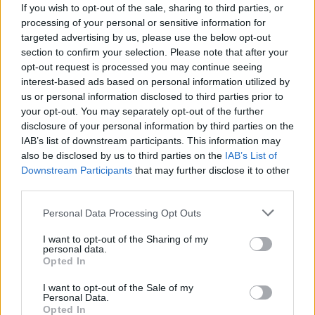
If you wish to opt-out of the sale, sharing to third parties, or
θεωρημένη από δημόσια αρχή, είτε ταχυδρομικά
processing of your personal or sensitive information for
με συστημένη επιστολή, στα γραφεία της
targeted advertising by us, please use the below opt-out
section to confirm your selection. Please note that after your
υπηρεσίας, στην ακόλουθη διεύθυνση:
opt-out request is processed you may continue seeing
interest-based ads based on personal information utilized by
us or personal information disclosed to third parties prior to
Δήμος Πειραιά, Δραγάτση 12, Τ.Κ.18535,
your opt-out. You may separately opt-out of the further
Πειραιάς,
απευθύνοντάς την στο Τμήμα
disclosure of your personal information by third parties on the
Προσωπικού Ι.Δ.Ο.Χ., 6ος όροφος, Γραφείο 12,
IAB’s list of downstream participants. This information may
also be disclosed by us to third parties on the
IAB’s List of
υπόψη κας Μοίρου Μαρίας (τηλ. επικ.: 213
Downstream Participants
that may further disclose it to other
2022250).
third parties.
Please note that this website/app uses one or more Google
Personal Data Processing Opt Outs
Διαβάστε ολόκληρη την προκήρυξη των θέσεων
services and may gather and store information including but
ΕΔΩ
εργασίας,
.
not limited to your visit or usage behaviour. You may click to
I want to opt-out of the Sharing of my
personal data.
grant or deny consent to Google and its third-party tags to
Opted In
use your data for below specified purposes in below Google
consent section.
I want to opt-out of the Sale of my
Personal Data.
ΑΣΕΠ: Πιστοποίηση Αγγλικών σε
Opted In