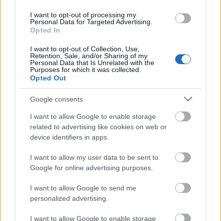
μόνο 2 ημέρες στα χέρια σας
I want to opt-out of processing my
Personal Data for Targeted Advertising.
Opted In
I want to opt-out of Collection, Use,
Retention, Sale, and/or Sharing of my
Personal Data that Is Unrelated with the
Purposes for which it was collected.
ΑΣΕΠ: Εξ αποστάσεως η πιο Εύκολη
Opted Out
Πιστοποίηση Υπολογιστών σε 2
Google consents
μέρες
I want to allow Google to enable storage
related to advertising like cookies on web or
device identifiers in apps.
I want to allow my user data to be sent to
Μάθε πρώτος όλες τις σημαντικές
Google for online advertising purposes.
ειδήσεις.
Βάλε το proson.gr στα αποτελέσματα
I want to allow Google to send me
αναζήτησης της Google
personalized advertising.
I want to allow Google to enable storage