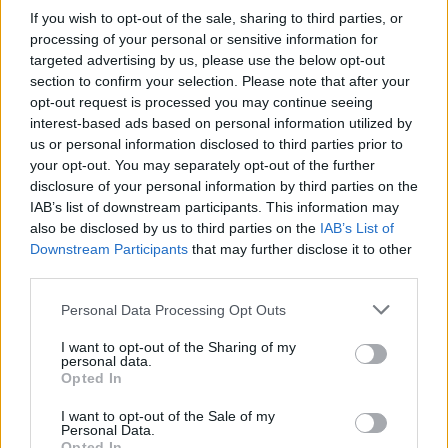
μόνο 2 ημέρες στα χέρια σας
If you wish to opt-out of the sale, sharing to third parties, or
processing of your personal or sensitive information for
targeted advertising by us, please use the below opt-out
section to confirm your selection. Please note that after your
opt-out request is processed you may continue seeing
interest-based ads based on personal information utilized by
ΑΣΕΠ: Εξ αποστάσεως η πιο Εύκολη
us or personal information disclosed to third parties prior to
your opt-out. You may separately opt-out of the further
Πιστοποίηση Υπολογιστών σε 2
disclosure of your personal information by third parties on the
μέρες
IAB’s list of downstream participants. This information may
also be disclosed by us to third parties on the
IAB’s List of
Downstream Participants
that may further disclose it to other
third parties.
Please note that this website/app uses one or more Google
Personal Data Processing Opt Outs
Μάθε πρώτος όλες τις σημαντικές
services and may gather and store information including but
ειδήσεις.
not limited to your visit or usage behaviour. You may click to
I want to opt-out of the Sharing of my
personal data.
Βάλε το proson.gr στα αποτελέσματα
grant or deny consent to Google and its third-party tags to
Opted In
αναζήτησης της Google
use your data for below specified purposes in below Google
consent section.
I want to opt-out of the Sale of my
Personal Data.
Opted In