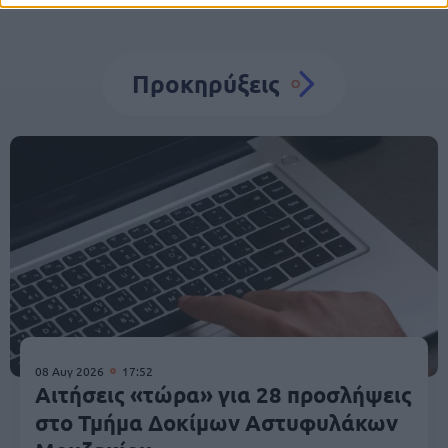
Προκηρύξεις
08 Αυγ 2026
17:52
Αιτήσεις «τώρα» για 28 προσλήψεις
στο Τμήμα Δοκίμων Αστυφυλάκων