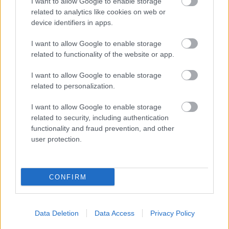
I want to allow Google to enable storage
related to analytics like cookies on web or
device identifiers in apps.
ΔΥΠΑ: Ειδικό βοήθημα ανεργίας 565
I want to allow Google to enable storage
ευρώ – Ποια δικαιολογητικά
related to functionality of the website or app.
απαιτούνται
I want to allow Google to enable storage
related to personalization.
I want to allow Google to enable storage
Tags
related to security, including authentication
functionality and fraud prevention, and other
user protection.
Προσλήψεις σε Δήμους
νησιά
Θέσεις εργασίας
Προσλήψεις
CONFIRM
Data Deletion
Data Access
Privacy Policy