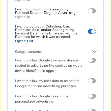
I want to opt-out of processing my
Personal Data for Targeted Advertising.
Δημοφιλείς Ειδήσεις
Opted In
I want to opt-out of Collection, Use,
Retention, Sale, and/or Sharing of my
Personal Data that Is Unrelated with the
Purposes for which it was collected.
Αυτό το επίδομα δίνει 300 ευρώ - Δεν
Opted Out
χρειάζεται αίτηση
Google consents
I want to allow Google to enable storage
related to advertising like cookies on web or
Τουρισμός για Όλους 2026: Voucher
device identifiers in apps.
έως 600 ευρώ - Ποια ΑΦΜ παίρνουν
σειρά σήμερα
I want to allow my user data to be sent to
Google for online advertising purposes.
I want to allow Google to send me
ΟΠΕΚΑ: Μηνιαίο επίδομα έως 210
personalized advertising.
ευρώ - Πώς θα τα πάρετε