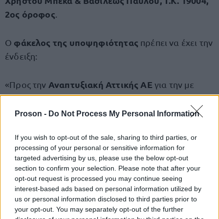
Χρήστου Μπέκα & Βασιλέως Παύλου, Τ.Κ. 19004,
2ος όροφος
.
φάκελος της υποψηφιότητας
Ο
πρέπει να έχει την
ένδειξη:
Αναπτυξιακή Αττικής ΑΕ
«Προς την
για την με
αριθμ. πρωτ. 595/17-12-2025 Πρόσκληση
Εκδήλωσης Ενδιαφέροντος για τη σύναψη
Proson -
Do Not Process My Personal Information
σύμβασης μίσθωσης έργου για τη θέση του
If you wish to opt-out of the sale, sharing to third parties, or
Νομικού (κωδ.201), στο πλαίσιο υλοποίησης της υπ’
processing of your personal or sensitive information for
αριθμ. Πρωτ. 32856/23-10-2025 Προγραμματικής
targeted advertising by us, please use the below opt-out
Σύμβασης.».
section to confirm your selection. Please note that after your
opt-out request is processed you may continue seeing
interest-based ads based on personal information utilized by
Διαβάστε ολόκληρη την προκήρυξη των θέσεων
us or personal information disclosed to third parties prior to
ΕΔΩ
εργασίας,
.
your opt-out. You may separately opt-out of the further