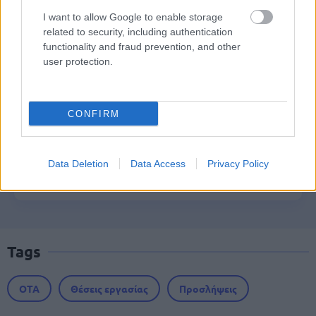
I want to allow Google to enable storage
related to security, including authentication
Σωφρονιστικά καταστήματα: 416
functionality and fraud prevention, and other
προσλήψεις χωρίς πτυχίο - Πού κάνετε
user protection.
αίτηση
CONFIRM
Νέος «Κηφισός» 40 χιλιομέτρων: Ο
δρόμος που φιλοδοξεί να λύσει το
Data Deletion
Data Access
Privacy Policy
κυκλοφοριακό στην Αθήνα
Tags
ΟΤΑ
Θέσεις εργασίας
Προσλήψεις