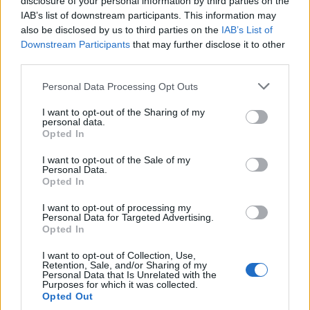
disclosure of your personal information by third parties on the
IAB’s list of downstream participants. This information may
also be disclosed by us to third parties on the
IAB’s List of
Downstream Participants
that may further disclose it to other
ΑΣΕΠ: Πιστοποίηση Αγγλικών σε
third parties.
μόνο 2 ημέρες στα χέρια σας
Please note that this website/app uses one or more Google
Personal Data Processing Opt Outs
services and may gather and store information including but
not limited to your visit or usage behaviour. You may click to
I want to opt-out of the Sharing of my
personal data.
grant or deny consent to Google and its third-party tags to
Opted In
use your data for below specified purposes in below Google
consent section.
I want to opt-out of the Sale of my
ΑΣΕΠ: Εξ αποστάσεως η πιο Εύκολη
Personal Data.
Opted In
Πιστοποίηση Υπολογιστών σε 2
μέρες
I want to opt-out of processing my
Personal Data for Targeted Advertising.
Opted In
I want to opt-out of Collection, Use,
Retention, Sale, and/or Sharing of my
Personal Data that Is Unrelated with the
Purposes for which it was collected.
Μάθε πρώτος όλες τις σημαντικές
Opted Out
ειδήσεις.