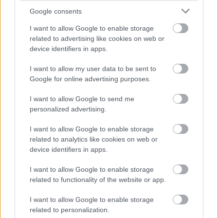
Βάλε το proson.gr στα αποτελέσματα
Google consents
αναζήτησης της Google
I want to allow Google to enable storage
related to advertising like cookies on web or
device identifiers in apps.
I want to allow my user data to be sent to
Δημοφιλείς Ειδήσεις
Google for online advertising purposes.
I want to allow Google to send me
personalized advertising.
ΟΠΕΚΑ: Μηνιαίο επίδομα έως 210
I want to allow Google to enable storage
ευρώ - Πώς θα τα πάρετε
related to analytics like cookies on web or
device identifiers in apps.
I want to allow Google to enable storage
Προσωπικός Βοηθός: Ανοίγουν οι
related to functionality of the website or app.
αιτήσεις στις 24 Αυγούστου – Τι
I want to allow Google to enable storage
αλλάζει στο πρόγραμμα
related to personalization.