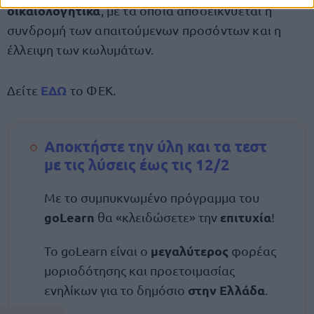
δικαιολογητικά
, με τα οποία αποδεικνύεται η
συνδρομή των απαιτούμενων προσόντων και η
έλλειψη των κωλυμάτων.
ΕΔΩ
Δείτε
το ΦΕΚ.
Αποκτήστε την ύλη και τα τεστ
με τις λύσεις έως τις 12/2
Με το συμπυκνωμένο πρόγραμμα του
goLearn
επιτυχία
θα «κλειδώσετε» την
!
μεγαλύτερος
Το goLearn είναι ο
φορέας
μοριοδότησης και προετοιμασίας
στην Ελλάδα
ενηλίκων για το δημόσιο
.