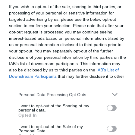
θεμάτων πολλαπλής επιλογής, στα εξής
If you wish to opt-out of the sale, sharing to third parties, or
processing of your personal or sensitive information for
αντικείμενα:
targeted advertising by us, please use the below opt-out
section to confirm your selection. Please note that after your
γενικής
θέμα
παιδείας,
opt-out request is processed you may continue seeing
interest-based ads based on personal information utilized by
us or personal information disclosed to third parties prior to
λειτουργία
θέμα σχετικό με την οργάνωση και
your opt-out. You may separately opt-out of the further
των δικαστηρίων και των εισαγγελιών που
disclosure of your personal information by third parties on the
περιλαμβάνει στοιχεία του Κώδικα Δικαστικών
IAB’s list of downstream participants. This information may
also be disclosed by us to third parties on the
IAB’s List of
Υπαλλήλων, του Κώδικα Οργανισμού
Downstream Participants
that may further disclose it to other
Δικαστηρίων και Κατάστασης Δικαστικών
third parties.
Λειτουργών,
Please note that this website/app uses one or more Google
Personal Data Processing Opt Outs
services and may gather and store information including but
δικαίου
στοιχεία
, ιδίως συνταγματικού και
not limited to your visit or usage behaviour. You may click to
I want to opt-out of the Sharing of my
personal data.
δικονομικού.
grant or deny consent to Google and its third-party tags to
Opted In
use your data for below specified purposes in below Google
consent section.
I want to opt-out of the Sale of my
προφορική
Το δεύτερο στάδιο περιλαμβάνει
Personal Data.