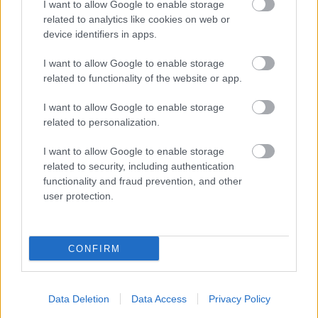
I want to allow Google to enable storage
δηλώνουν μία μόνο
υπεύθυνων δηλώσεων. Επίσης
related to analytics like cookies on web or
κατηγορία
, στην οποία επιθυμούν να
device identifiers in apps.
διαγωνιστούν, ήτοι κατηγορία Πανεπιστημιακής
I want to allow Google to enable storage
Εκπαίδευσης (ΠΕ) ή κατηγορία Τεχνολογικής
related to functionality of the website or app.
Εκπαίδευσης (ΤΕ) ή κατηγορία Δευτεροβάθμιας
Εκπαίδευσης (ΔΕ) αναλόγως των τυπικών τους
I want to allow Google to enable storage
related to personalization.
προσόντων.
I want to allow Google to enable storage
Με την αίτηση συμμετοχής δηλώνεται, αν το
related to security, including authentication
functionality and fraud prevention, and other
ένα
επιθυμεί ο υποψήφιος ένα και μόνον
user protection.
Δικαστήριο
του Ειδικού Πίνακα, για τη θέση του
οποίου προβλέπεται προσαύξηση στην τελική
βαθμολογία, με ταυτόχρονη υποχρέωση
CONFIRM
παραμονής για μία δεκαετία στη θέση αυτή.
Data Deletion
Data Access
Privacy Policy
Με τις αιτήσεις συμμετοχής συνυποβάλλονται τα