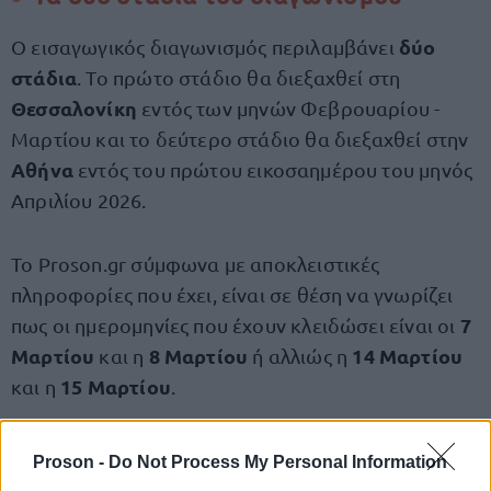
δύο
Ο εισαγωγικός διαγωνισμός περιλαμβάνει
στάδια
. Το πρώτο στάδιο θα διεξαχθεί στη
Θεσσαλονίκη
εντός των μηνών Φεβρουαρίου -
Μαρτίου και το δεύτερο στάδιο θα διεξαχθεί στην
Αθήνα
εντός του πρώτου εικοσαημέρου του μηνός
Απριλίου 2026.
Το Proson.gr σύμφωνα με αποκλειστικές
πληροφορίες που έχει, είναι σε θέση να γνωρίζει
7
πως οι ημερομηνίες που έχουν κλειδώσει είναι οι
Μαρτίου
8 Μαρτίου
14 Μαρτίου
και η
ή αλλιώς η
15 Μαρτίου
και η
.
γραπτή
Το πρώτο στάδιο εξέτασης περιλαμβάνει
Proson -
Do Not Process My Personal Information
εξέταση
, με τη μορφή γραπτού δοκιμίου ή