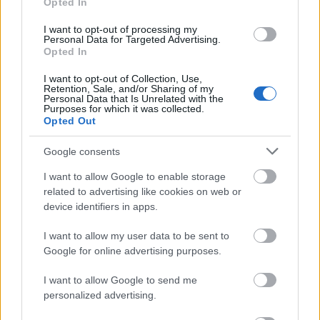
εξέταση
Opted In
των υποψηφίων, σε αντικείμενα στα
οποία εξετάστηκαν γραπτώς. Ο Πρόεδρος της
I want to opt-out of processing my
Personal Data for Targeted Advertising.
Επιτροπής του Εισαγωγικού Διαγωνισμού
Opted In
κατανέμει την εξέταση των θεματικών ενοτήτων σε
I want to opt-out of Collection, Use,
όλα τα μέλη της Επιτροπής που διενεργούν τις
Retention, Sale, and/or Sharing of my
Personal Data that Is Unrelated with the
προφορικές εξετάσεις.
Purposes for which it was collected.
Opted Out
τελικά αποτελέσματα
Τα
ανακοινώνονται το
Google consents
αργότερο μέχρι την 20η Απριλίου 2026 και
I want to allow Google to enable storage
αναρτώνται στην ιστοσελίδα της Σχολής.
related to advertising like cookies on web or
device identifiers in apps.
Υποβολή των αιτήσεων
I want to allow my user data to be sent to
Google for online advertising purposes.
ηλεκτρονικά
Οι υποψήφιοι υποβάλλουν
στη
I want to allow Google to send me
γραμματεία της Σχολής αιτήσεις συμμετοχής στον
personalized advertising.
διαγωνισμό, οι οποίες έχουν τον χαρακτήρα