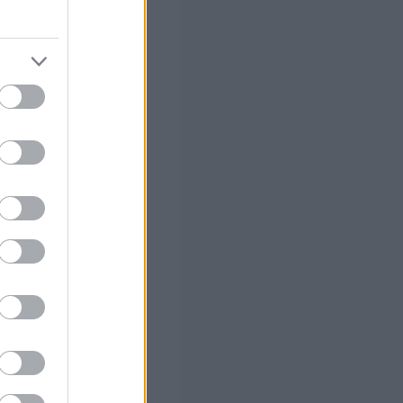
 σας
στών σε 2