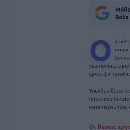
Μάθε 
Βάλε
Ο
λοκλη
συμμε
Συγκε
γεωπονίας, κηπο
εργατών πρασίν
Υπενθυμίζεται ότ
ιδιωτικού δικαί
κατεπειγουσών,
Οι θέσεις ερ