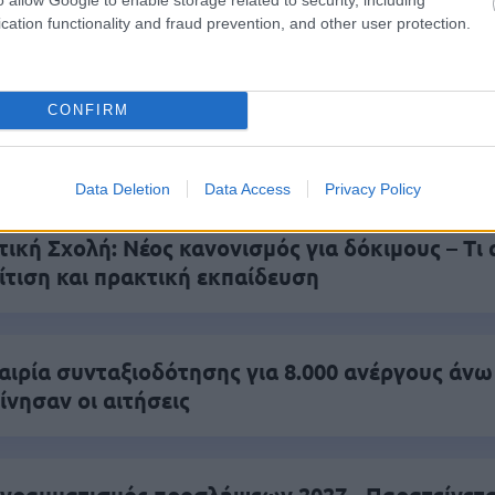
 το proson.gr στα αποτελέσματα αναζήτησης τη
cation functionality and fraud prevention, and other user protection.
CONFIRM
είς Ειδήσεις
Data Deletion
Data Access
Privacy Policy
κή Σχολή: Νέος κανονισμός για δόκιμους – Τι 
ίτιση και πρακτική εκπαίδευση
αιρία συνταξιοδότησης για 8.000 ανέργους άνω
ίνησαν οι αιτήσεις