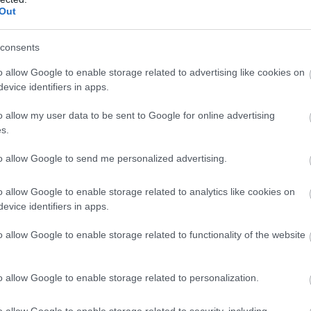
Out
ΕΔΩ
ηρη την προκήρυξη των θέσεων εργασίας,
.
consents
o allow Google to enable storage related to advertising like cookies on
evice identifiers in apps.
τοποίηση Αγγλικών σε μόνο 2 ημέρες στα χέρια
o allow my user data to be sent to Google for online advertising
s.
to allow Google to send me personalized advertising.
αποστάσεως η πιο Εύκολη Πιστοποίηση Υπολογι
o allow Google to enable storage related to analytics like cookies on
evice identifiers in apps.
o allow Google to enable storage related to functionality of the website
o allow Google to enable storage related to personalization.
πρώτος όλες τις σημαντικές ειδήσεις.
o allow Google to enable storage related to security, including