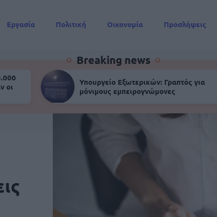
Εργασία
Πολιτική
Οικονομία
Προσλήψεις
Συντάξεις
Breaking news
8.000
Υπουργείο Εξωτερικών: Γραπτός για
ν οι
μόνιμους εμπειρογνώμονες
εις