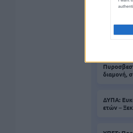
Βάλε
authenti
Δημοφιλ
Πυροσβεστι
διαμονή, σ
ΔΥΠΑ: Ευκ
ετών – Ξεκ