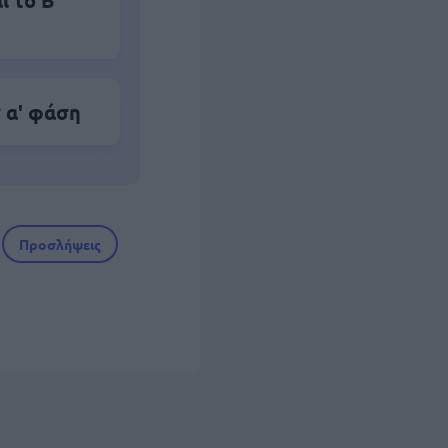
 το Β'
 α' φάση
Προσλήψεις