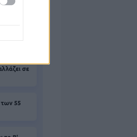
ς Google
αλλάζει σε
 των 55