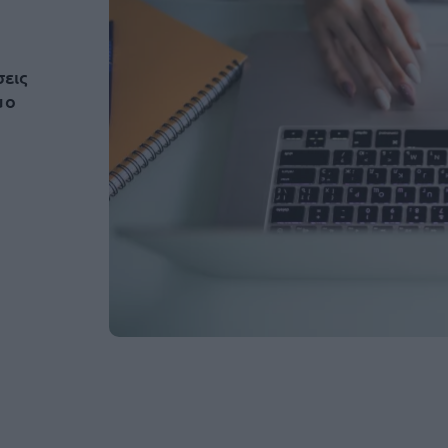
σεις
μο