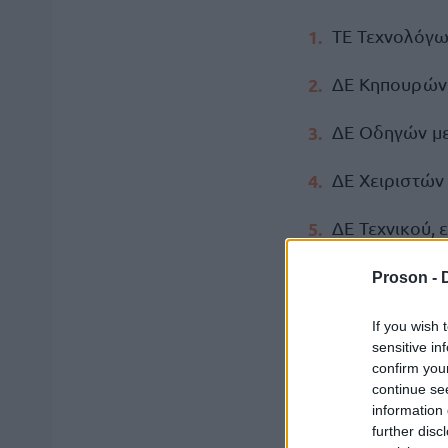
ΤΕ Τεχνολόγων
ΔΕ Κηπουρών 
ΔΕ Οδηγών με 
ΔΕ Χειριστών
ΔΕ Τεχνικού, 
ΥΕ Εργατών Π
Proson -
If you wish 
Η υποβολή τω
sensitive in
confirm you
ενδιαφερόμε
continue se
Οι
information 
δικαιολογητικά
further disc
city.gr
, ενώ πλη