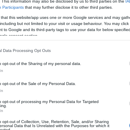
. This information may also be disclosed by us to third parties on the
IA
ιστοσελίδα του Δήμ
Participants
that may further disclose it to other third parties.
των υποψηφίων θα υπάρχει στην
«Αίτηση – Υπεύθυνη δήλωση συμμετο
gr η σχετική
 that this website/app uses one or more Google services and may gath
including but not limited to your visit or usage behaviour. You may click 
ρφή καθώς και το ειδικό Παράρτημα Απόδειξης Γνώση
 to Google and its third-party tags to use your data for below specifi
ogle consent section.
τοχής
που θα υποβληθεί ηλεκτρονικά πρέπει απαραιτ
l Data Processing Opt Outs
Ανυπόγραφες αιτή
γεγραμμένη, με φυσική υπογραφή.
o opt-out of the Sharing of my personal data.
In
νύματος ηλεκτρονικής αλληλογραφίας θα αναγράφετα
o opt-out of the Sale of my Personal Data.
υνση Πράσινου - Ονοματεπώνυνο Υποψήφιου».
In
to opt-out of processing my Personal Data for Targeted
ing.
οβολής των αιτήσεων - υπεύθυνων δηλώσεων
αρχίζ
In
 της παρούσας ανακοίνωσης στην εφημερίδα, δηλαδή
o opt-out of Collection, Use, Retention, Sale, and/or Sharing
ι λήγει την 17 Μαρτίου 2026 και ώρα 23:59
.
ersonal Data that Is Unrelated with the Purposes for which it
lected.