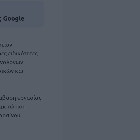
ς Google
ήσεων
ες ειδικότητες.
χνολόγων
λικών και
ύμβαση εργασίας
τιμετώπιση
Πρασίνου