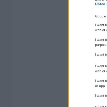
Opted 
Διαβάστε ολόκλ
Google 
I want t
web or d
ΑΣΕΠ: Πισ
I want t
purpose
I want 
ΑΣΕΠ: Εξ 
I want t
web or d
μέρες
I want t
or app.
I want t
Μάθε 
I want t