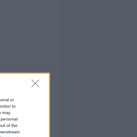
sonal or
ection to
ou may
 απαραίτητα
 personal
out of the
ox@volos-
 downstream
2421353286 (για