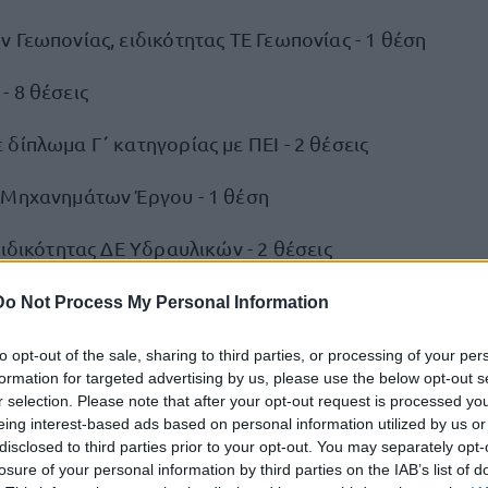
 Γεωπονίας, ειδικότητας ΤΕ Γεωπονίας - 1 θέση
- 8 θέσεις
δίπλωμα Γ΄ κατηγορίας με ΠΕΙ - 2 θέσεις
 Μηχανημάτων Έργου - 1 θέση
ειδικότητας ΔΕ Υδραυλικών - 2 θέσεις
ρασίνου - 16 θέσεις
Do Not Process My Personal Information
to opt-out of the sale, sharing to third parties, or processing of your per
ν αιτήσεων συμμετοχής
formation for targeted advertising by us, please use the below opt-out s
r selection. Please note that after your opt-out request is processed y
νοι
τα
eing interest-based ads based on personal information utilized by us or
μπορούν να αποστείλουν την αίτηση, καθώς και
disclosed to third parties prior to your opt-out. You may separately opt-
s
, αποκλειστικά με ηλεκτρονικό τρόπο στη διεύθυνση
losure of your personal information by third parties on the IAB’s list of
ροφορίες θα δίνονται στα τηλέφωνα 2421353283 και 