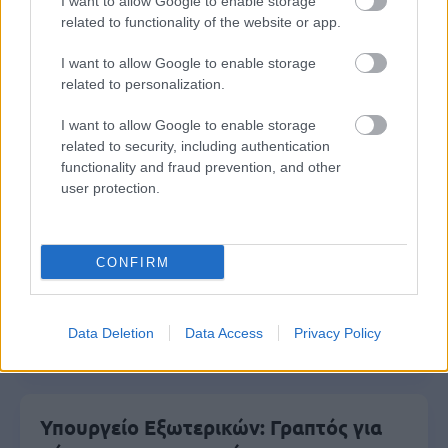
Δημοφιλείς Ειδήσεις
I want to allow Google to enable storage
related to functionality of the website or app.
I want to allow Google to enable storage
related to personalization.
Ανοικτές 1.779 θέσεις εργασίας στο
Δημόσιο (χωρίς πτυχίο)
I want to allow Google to enable storage
related to security, including authentication
functionality and fraud prevention, and other
user protection.
ΥΠΕΣ: Προγραμματισμός προσλήψεων
2027 - Παρατείνεται το Β' Στάδιο
CONFIRM
Προσλήψεις αναπληρωτών: Περίπου
Data Deletion
Data Access
Privacy Policy
30.000 ονόματα στην α' φάση
Υπουργείο Εξωτερικών: Γραπτός για