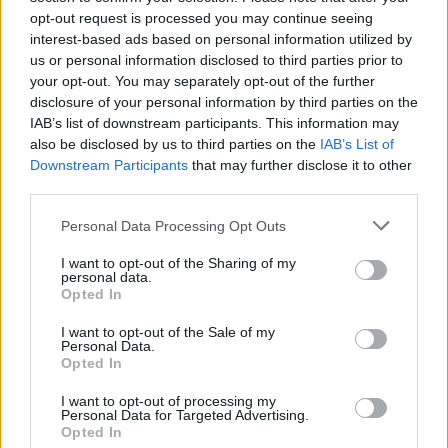
κατ'εξαίρεση
, ενώ τα προηγούμενα χρόνια δεν
opt-out request is processed you may continue seeing
λειτουργούσε, βάσει Συλλογικής Σύμβασης
interest-based ads based on personal information utilized by
Εργασίας, κανονισμού εργασίας, επιχειρησιακής
us or personal information disclosed to third parties prior to
your opt-out. You may separately opt-out of the further
συνήθειας ή εθίμου, τότε για πλήρη απασχόλησή
disclosure of your personal information by third parties on the
προσαύξηση
τους οι υπάλληλοι δικαιούνται
IAB’s list of downstream participants. This information may
μισθού κατά 1/25
also be disclosed by us to third parties on the
και οι αμειβόμενοι με
IAB’s List of
Downstream Participants
that may further disclose it to other
ημερομίσθιο ένα ακόμα ημερομίσθιό τους, επί του
third parties.
ωρομισθίου των οποίων θα υπολογιστεί και η
Please note that this website/app uses one or more Google
Personal Data Processing Opt Outs
κατά 75% για την εργασία σε ημέρες
προσαύξηση
services and may gather and store information including but
αργίας.
not limited to your visit or usage behaviour. You may click to
I want to opt-out of the Sharing of my
personal data.
grant or deny consent to Google and its third-party tags to
Opted In
use your data for below specified purposes in below Google
consent section.
I want to opt-out of the Sale of my
Personal Data.
ΑΣΕΠ: Πιστοποίηση Αγγλικών σε
Opted In
μόνο 2 ημέρες στα χέρια σας
I want to opt-out of processing my
Personal Data for Targeted Advertising.
Opted In