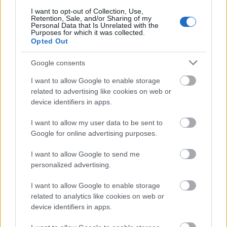
I want to opt-out of Collection, Use,
Retention, Sale, and/or Sharing of my
Personal Data that Is Unrelated with the
Purposes for which it was collected.
ΑΣΕΠ: Εξ αποστάσεως η πιο Εύκολη
Opted Out
Πιστοποίηση Υπολογιστών σε 2
Google consents
μέρες
I want to allow Google to enable storage
related to advertising like cookies on web or
device identifiers in apps.
I want to allow my user data to be sent to
Μάθε πρώτος όλες τις σημαντικές
Google for online advertising purposes.
ειδήσεις.
Βάλε το proson.gr στα αποτελέσματα
I want to allow Google to send me
αναζήτησης της Google
personalized advertising.
I want to allow Google to enable storage
related to analytics like cookies on web or
device identifiers in apps.