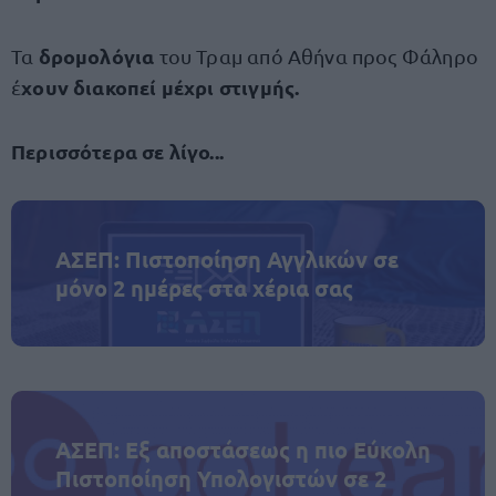
δρομολόγια
Τα
του Τραμ από Αθήνα προς Φάληρο
χουν διακοπεί μέχρι στιγμής.
έ
Περισσότερα σε λίγο...
ΑΣΕΠ: Πιστοποίηση Αγγλικών σε
μόνο 2 ημέρες στα χέρια σας
ΑΣΕΠ: Εξ αποστάσεως η πιο Εύκολη
Πιστοποίηση Υπολογιστών σε 2