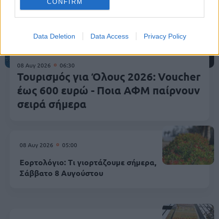
CONFIRM
Data Deletion
Data Access
Privacy Policy
08 Αυγ 2026
06:30
Τουρισμός για Όλους 2026: Voucher
έως 600 ευρώ - Ποια ΑΦΜ παίρνουν
σειρά σήμερα
08 Αυγ 2026
05:00
Εορτολόγιο: Τι γιορτάζουμε σήμερα,
Σάββατο 8 Αυγούστου