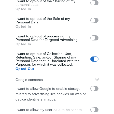
not limited to your visit or usage behaviour. You may click to
I want to opt-out of the Sharing of my
σε διαμονή, σίτιση και πρακτική
personal data.
grant or deny consent to Google and its third-party tags to
Opted In
εκπαίδευση
use your data for below specified purposes in below Google
consent section.
I want to opt-out of the Sale of my
Personal Data.
Opted In
ΑΣΕΠ: Οι τρεις επικρατέστεροι
I want to opt-out of processing my
υποψήφιοι για την ΑΕΜΥ
Personal Data for Targeted Advertising.
Opted In
I want to opt-out of Collection, Use,
Retention, Sale, and/or Sharing of my
Personal Data that Is Unrelated with the
Σχολεία: 42 προσλήψεις καθαριστών
Purposes for which it was collected.
στον Δήμο Ηγουμενίτσας
Opted Out
Google consents
I want to allow Google to enable storage
Εθνική Σύνταξη 2026: Στα 446,87 ευρώ
related to advertising like cookies on web or
το πλήρες ποσό
device identifiers in apps.
I want to allow my user data to be sent to