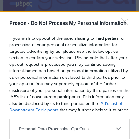
μέρες
Proson -
Do Not Process My Personal Information
If you wish to opt-out of the sale, sharing to third parties, or
Μάθε πρώτος όλες τις σημαντικές
processing of your personal or sensitive information for
ειδήσεις.
targeted advertising by us, please use the below opt-out
Βάλε το proson.gr στα αποτελέσματα
section to confirm your selection. Please note that after your
αναζήτησης της Google
opt-out request is processed you may continue seeing
interest-based ads based on personal information utilized by
us or personal information disclosed to third parties prior to
your opt-out. You may separately opt-out of the further
disclosure of your personal information by third parties on the
IAB’s list of downstream participants. This information may
Δημοφιλείς Ειδήσεις
also be disclosed by us to third parties on the
IAB’s List of
Downstream Participants
that may further disclose it to other
third parties.
Please note that this website/app uses one or more Google
Πυροσβεστική Σχολή: Νέος
Personal Data Processing Opt Outs
services and may gather and store information including but
κανονισμός για δόκιμους – Τι αλλάζει