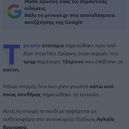
Μάθε πρώτος όλες τις σημαντικές
ειδήσεις.
Βάλε το proson.gr στα αποτελέσματα
αναζήτησης της Google
Τ
ροχαίο
ατύχημα
σημειώθηκε πριν από
λίγο στην Νέα Σμύρνη, όταν συρμός του
τραμ
15χρονο
παρέσυρε
που επέβαινε σε
πατίνι.
κάτω από
Μέχρι στιγμής δεν έχει γίνει γνωστό
ποιες συνθήκες
σημειώθηκε το τροχαίο.
Αυτή τη στιγμή το παιδί μεταφέρεται με
Αγλαΐα
ασθενοφόρο στο νοσοκομείο Παίδων,
Κυριακού.