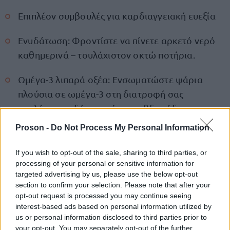
Επιπλέον συμβουλές για καρδιαγγειακή ευεξία
Ενυδάτωση: Φροντίστε να πίνετε αρκετό νερό
καθημερινά – τουλάχιστον οκτώ ποτήρια.
Ωμέγα-3 λιπαρά οξέα: Ενσωματώστε ψάρια
πλούσια σε ωμέγα-3 στη διατροφή σας
τουλάχιστον δύο φορές την εβδομάδα.
Proson -
Do Not Process My Personal Information
Ισορροπία θρεπτικών συστατικών: Εστιάστε σε
ποικιλία τροφών για να διατηρήσετε
If you wish to opt-out of the sale, sharing to third parties, or
φυσιολογικά επίπεδα χοληστερόλης και να
processing of your personal or sensitive information for
targeted advertising by us, please use the below opt-out
ενισχύσετε τη λειτουργία της καρδιάς σας.
section to confirm your selection. Please note that after your
opt-out request is processed you may continue seeing
μικρές αλλαγές
Ακόμη και
μπορούν να έχουν
interest-based ads based on personal information utilized by
us or personal information disclosed to third parties prior to
μεγάλο αντίκτυπο στη βελτίωση της υγείας σας,
your opt-out. You may separately opt-out of the further