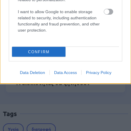
έως 600 ευρώ - Ποια ΑΦΜ παίρνουν
σειρά σήμερα
I want to allow Google to enable storage
related to security, including authentication
functionality and fraud prevention, and other
user protection.
ΔΥΠΑ: Ειδικό βοήθημα ανεργίας 565
ευρώ – Ποια δικαιολογητικά
απαιτούνται
CONFIRM
Data Deletion
Data Access
Privacy Policy
ΑΣΕΠ: 1.866 μόνιμες προσλήψεις ΑμεΑ
- Τι ειδικότητες θα ζητηθούν
Tags
Υγεία
διατροφή