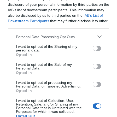
προσφέροντας περισσότερη ζωντάνια και αντοχή
disclosure of your personal information by third parties on the
στην καθημερινότητά σας.
IAB’s list of downstream participants. This information may
also be disclosed by us to third parties on the
IAB’s List of
Downstream Participants
that may further disclose it to other
third parties.
ΑΣΕΠ: Πιστοποίηση Αγγλικών σε
Please note that this website/app uses one or more Google
Personal Data Processing Opt Outs
μόνο 2 ημέρες στα χέρια σας
services and may gather and store information including but
not limited to your visit or usage behaviour. You may click to
I want to opt-out of the Sharing of my
personal data.
grant or deny consent to Google and its third-party tags to
Opted In
use your data for below specified purposes in below Google
consent section.
I want to opt-out of the Sale of my
Personal Data.
Opted In
ΑΣΕΠ: Εξ αποστάσεως η πιο Εύκολη
I want to opt-out of processing my
Πιστοποίηση Υπολογιστών σε 2
Personal Data for Targeted Advertising.
Opted In
μέρες
I want to opt-out of Collection, Use,
Retention, Sale, and/or Sharing of my
Personal Data that Is Unrelated with the
Purposes for which it was collected.
Opted Out