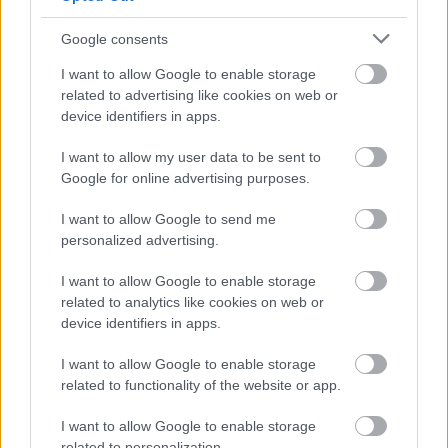
Μάθε πρώτος όλες τις σημαντικές
Google consents
ειδήσεις.
I want to allow Google to enable storage
Βάλε το proson.gr στα αποτελέσματα
related to advertising like cookies on web or
αναζήτησης της Google
device identifiers in apps.
I want to allow my user data to be sent to
Google for online advertising purposes.
Δημοφιλείς Ειδήσεις
I want to allow Google to send me
personalized advertising.
I want to allow Google to enable storage
related to analytics like cookies on web or
Αυτό το επίδομα δίνει 300 ευρώ - Δεν
device identifiers in apps.
χρειάζεται αίτηση
I want to allow Google to enable storage
related to functionality of the website or app.
Τουρισμός για Όλους 2026: Voucher
I want to allow Google to enable storage
related to personalization.