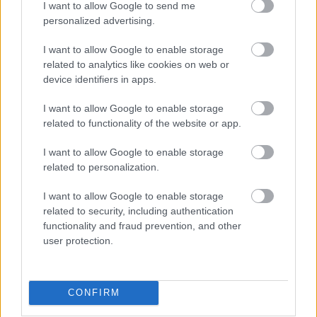
πρόεδρο της ΚΤΕΛ Θεσσαλονίκης ΑΕ, Στέφανο
I want to allow Google to send me
Τσόλη.
personalized advertising.
I want to allow Google to enable storage
related to analytics like cookies on web or
device identifiers in apps.
Θεσσαλονίκη: Αυξημένη η
κινητικότητα και στα δύο ρεύματα
I want to allow Google to enable storage
related to functionality of the website or app.
Στη συμπρωτεύουσα, καταγράφηκε χθες μεγάλη
I want to allow Google to enable storage
50.685 εισερχόμενα και 52.950
κινητικότητα με
related to personalization.
εξερχόμενα οχήματα
. Από τα διόδια των
I want to allow Google to enable storage
Μαλγάρων κινήθηκαν 16.895 οχήματα προς
related to security, including authentication
Θεσσαλονίκη και 17.650 στην αντίθετη
functionality and fraud prevention, and other
κατεύθυνση.
user protection.
Η έξοδος των εκδρομέων συνεχίζεται με αμείωτο
CONFIRM
ρυθμό και αναμένεται να κορυφωθεί το απόγευμα