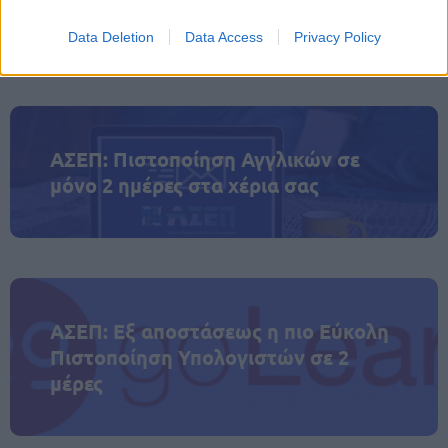
της Μεγάλης Παρασκευής, με σαφώς μειωμένη
κίνηση το Μεγάλο Σάββατο, όπως παραδοσιακά
Data Deletion
Data Access
Privacy Policy
συμβαίνει κάθε χρόνο.
ΑΣΕΠ: Πιστοποίηση Αγγλικών σε
μόνο 2 ημέρες στα χέρια σας
ΑΣΕΠ: Εξ αποστάσεως η πιο Εύκολη
Πιστοποίηση Υπολογιστών σε 2
μέρες