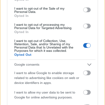
Πληρότητα-ρεκόρ στα ΚΤΕΛ –
use your data for below specified purposes in below Google
consent section.
Έκτακτα δρομολόγια για την κάλυψη
I want to opt-out of the Sale of my
Personal Data.
της ζήτησης
Opted In
I want to opt-out of processing my
Σχεδόν γεμάτα φεύγουν τα λεωφορεία από τον
Personal Data for Targeted Advertising.
Opted In
πληρότητες να αγγίζουν
σταθμό Κηφισού, με τις
το 95%
, ενώ τα ΚΤΕΛ έχουν προγραμματίσει
I want to opt-out of Collection, Use,
Retention, Sale, and/or Sharing of my
δεκάδες έκτακτα δρομολόγια
για να
Personal Data that Is Unrelated with the
Purposes for which it was collected.
ανταποκριθούν στη ζήτηση.
Opted Out
Google consents
«Η κίνηση είναι στα περσινά επίπεδα, με πολύ
μεγάλη κινητικότητα κυρίως προς την επαρχία»,
I want to allow Google to enable storage
related to advertising like cookies on web or
δήλωσε ο Ηλίας Παπαγεωργίου, πρόεδρος του
device identifiers in apps.
ΚΤΕΛ Σερρών. Στη Θεσσαλονίκη, η κίνηση
αυξημένη κατά τουλάχιστον 20%
εμφανίζεται
σε
I want to allow my user data to be sent to
Google for online advertising purposes.
σύγκριση με την περσινή περίοδο, σύμφωνα με τον