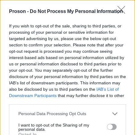
Λαύριο προς τα νησιά των Κυκλάδων, τα
Proson -
Do Not Process My Personal Information
Δωδεκάνησα και την Κρήτη.
If you wish to opt-out of the sale, sharing to third parties, or
processing of your personal or sensitive information for
Από τον Πειραιά αναχωρούν 20 πλοία
targeted advertising by us, please use the below opt-out
22.190 επιβάτες
μεταφέροντας τουλάχιστον
. Στη
section to confirm your selection. Please note that after your
Ραφήνα, 10 πλοία αναμένεται να αποπλεύσουν με
opt-out request is processed you may continue seeing
interest-based ads based on personal information utilized by
9.800 ταξιδιώτες
, ενώ από το Λαύριο αναχωρούν
us or personal information disclosed to third parties prior to
10 πλοία με 2.843 επιβάτες.
your opt-out. You may separately opt-out of the further
disclosure of your personal information by third parties on the
IAB’s list of downstream participants. This information may
Η κίνηση στα λιμάνια αναμένεται να συνεχιστεί και
also be disclosed by us to third parties on the
IAB’s List of
πάνω από 30.000
αύριο, Μεγάλη Παρασκευή, με
Downstream Participants
that may further disclose it to other
αναχωρήσεις
. Το Λιμενικό έχει ενισχύσει τα μέτρα
third parties.
ασφαλείας και καλεί τους επιβάτες να
Please note that this website/app uses one or more Google
Personal Data Processing Opt Outs
προσέρχονται νωρίτερα στα λιμάνια.
services and may gather and store information including but
not limited to your visit or usage behaviour. You may click to
I want to opt-out of the Sharing of my
personal data.
grant or deny consent to Google and its third-party tags to
Opted In