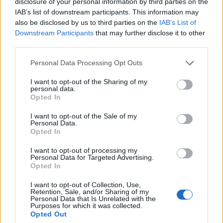
disclosure of your personal information by third parties on the
Βάλε το proson.gr στα αποτελέσματα
IAB’s list of downstream participants. This information may
αναζήτησης της Google
also be disclosed by us to third parties on the
IAB’s List of
Downstream Participants
that may further disclose it to other
third parties.
Please note that this website/app uses one or more Google
Personal Data Processing Opt Outs
services and may gather and store information including but
Δημοφιλείς Ειδήσεις
not limited to your visit or usage behaviour. You may click to
I want to opt-out of the Sharing of my
personal data.
grant or deny consent to Google and its third-party tags to
Opted In
use your data for below specified purposes in below Google
consent section.
I want to opt-out of the Sale of my
Personal Data.
Ανοικτές 1.779 θέσεις εργασίας στο
Opted In
Δημόσιο (χωρίς πτυχίο)
I want to opt-out of processing my
Personal Data for Targeted Advertising.
Opted In
Πυροσβεστική Σχολή: Νέος
I want to opt-out of Collection, Use,
Retention, Sale, and/or Sharing of my
κανονισμός για δόκιμους – Τι αλλάζει
Personal Data that Is Unrelated with the
Purposes for which it was collected.
σε διαμονή, σίτιση και πρακτική
Opted Out