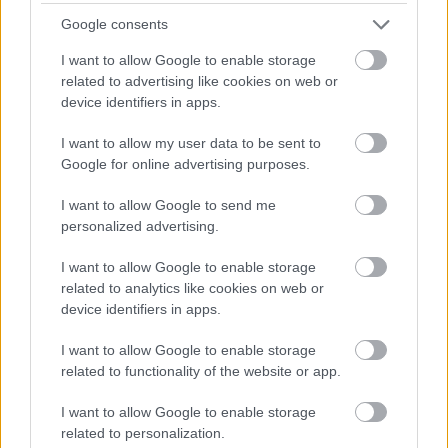
εκπαίδευση
Google consents
I want to allow Google to enable storage
related to advertising like cookies on web or
ΥΠΕΣ: Προγραμματισμός προσλήψεων
device identifiers in apps.
2027 - Παρατείνεται το Β' Στάδιο
I want to allow my user data to be sent to
Google for online advertising purposes.
ΔΥΠΑ: Ευκαιρία συνταξιοδότησης για
I want to allow Google to send me
8.000 ανέργους άνω των 55 ετών –
personalized advertising.
Ξεκίνησαν οι αιτήσεις
I want to allow Google to enable storage
related to analytics like cookies on web or
device identifiers in apps.
I want to allow Google to enable storage
Tags
related to functionality of the website or app.
Πυροσβεστική
Φωτιά
Πυρκαγιά
I want to allow Google to enable storage
related to personalization.