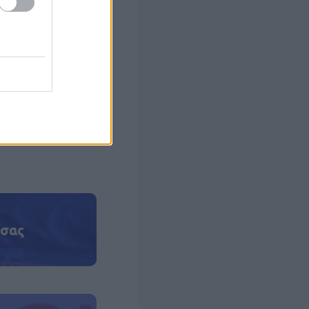
ηλεγγύης.
on, ως ένδειξη
ροπή του λιμού
 σας