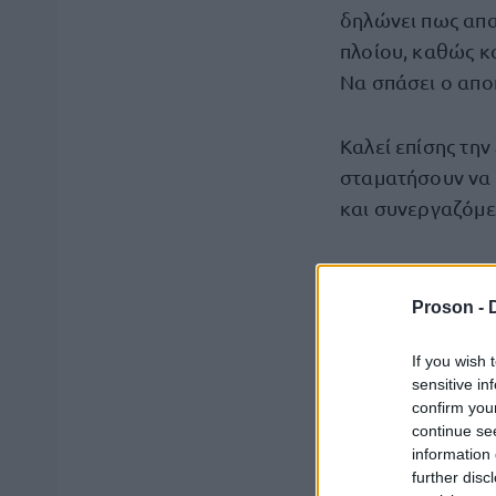
δηλώνει πως απα
πλοίου, καθώς κα
Να σπάσει ο αποκ
Καλεί επίσης την
σταματήσουν να 
και συνεργαζόμεν
Ολόκληρη η 
Proson -
«Η Πρωτοβουλία
If you wish 
επιβατών του π
sensitive in
δυνάμεις!
confirm you
continue se
information 
Το πλοίο Madlee
further disc
ανθρωπιστική β