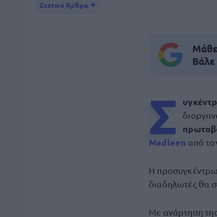
Σχετικά Άρθρα
Μάθε 
Βάλε
Σ
υγκέντ
διοργαν
πρωτοβο
Madleen
από το
Η προσυγκέντρωσ
διαδηλωτές θα σ
Με ανάρτηση της