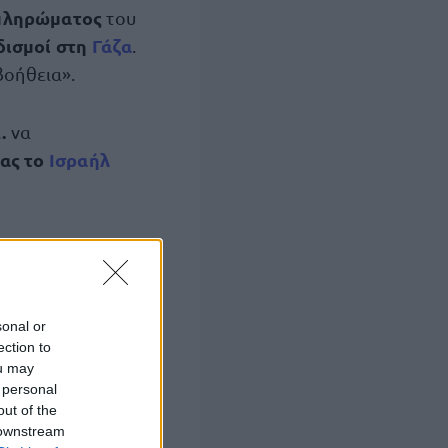
 πληρώματος
του
δισμοί στη
Γάζα
.
βοήθεια».
.
να
ας το
Ισραήλ
ληψη των
sonal or
 ισραηλινές
ection to
ou may
 personal
out of the
ς απλώς
 downstream