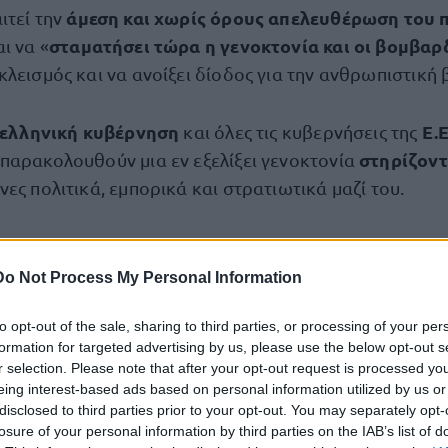
άμεση και χωρίς όρους απελευθέρωση του
ιτεί την
σταματήσει τώρα η γενοκτονία και οι βομβαρ
ι να «
λεισμός και να ανοίξει δίοδος για την ανθρωπιστική 
ελληνική κυβέρνηση
Ε.Ε
και όλες τις κυβερνήσεις της
στηρίζοντ
παρακολουθούν μια εν εξελίξει γενοκτονία
ες πολιτικά, εμπορικά και στρατιωτικά μαζί του.
δημοσίευση
Do Not Process My Personal Information
βίαιη σύλ
 #MarchtoGaza καταδικάζει δριμύτατα τη
to opt-out of the sale, sharing to third parties, or processing of your per
λοίου Madleen
του Freedom Flotilla Coalition από τις
formation for targeted advertising by us, please use the below opt-out s
r selection. Please note that after your opt-out request is processed y
eing interest-based ads based on personal information utilized by us or
disclosed to third parties prior to your opt-out. You may separately opt-
μεταφέροντα
n προσέγγιζε την ακτογραμμή της Γάζας
losure of your personal information by third parties on the IAB’s list of
οήθεια
!