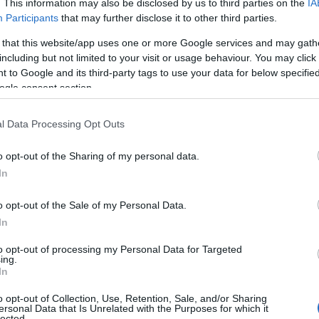
. This information may also be disclosed by us to third parties on the
IA
Participants
that may further disclose it to other third parties.
ατών βρισκόταν η ακτιβίστρια για την προστασία του
 that this website/app uses one or more Google services and may gath
γκ, η παλαιστινιακής καταγωγής Γαλλίδα ευρωβουλευ
including but not limited to your visit or usage behaviour. You may click 
 to Google and its third-party tags to use your data for below specifi
ανθρωπίνων δικαιωμάτων Sergio Toribio και αρκετά μ
ogle consent section.
l Data Processing Opt Outs
πιχείρηση, που πραγματοποιήθηκε σε διεθνή ύδατα 
o opt-out of the Sharing of my personal data.
διεθνούς και ανθρωπιστικού δικαίου
. Πρόκειται για 
In
είας και τρομοκρατίας
, ακόμα μια παράνομη ενέργει
 διαπράττει εγκλήματα πολέμου στη Γάζα.
o opt-out of the Sale of my Personal Data.
In
λ να σταμάτησε το πλοίο Madleen πριν φτάσει στον π
to opt-out of processing my Personal Data for Targeted
οιξε και δεν έχουμε σκοπό να σταματήσουμε. Αυτήν τ
ing.
In
ιλιάδες στην Αίγυπτο και είμαστε αποφασισμένοι να 
o opt-out of Collection, Use, Retention, Sale, and/or Sharing
ιά.
ersonal Data that Is Unrelated with the Purposes for which it
lected.