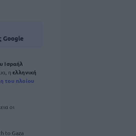
ς Google
ου Ισραήλ
ελληνική
μα, η
η του πλοίου
εια οι
h to Gaza