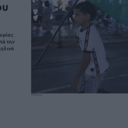
ου
υρίας
τά την
αηλινό