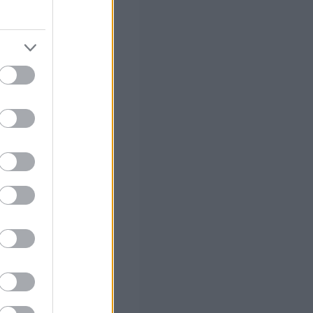
α σταματήσουν
αι
ι πορεύονται για
n.
α σπάσει ο