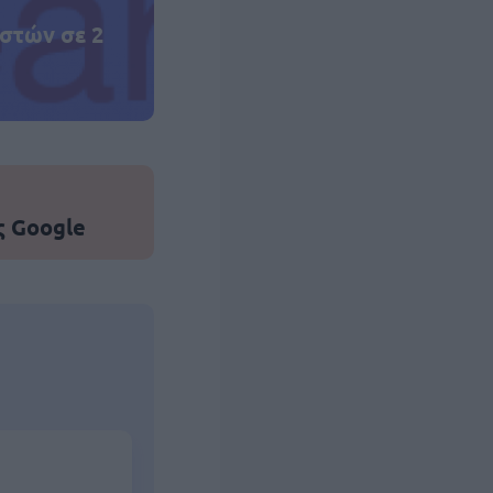
στών σε 2
ς Google