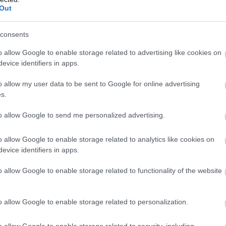
Out
ηνική κυβέρνηση
όλες τις κυβερνήσεις της Ε.Ε.
και
ν
 μια εν εξελίξει γενοκτονία στηρίζοντας το Ισραήλ κ
consents
ολιτικά, εμπορικά και στρατιωτικά μαζί του!
o allow Google to enable storage related to advertising like cookies on
evice identifiers in apps.
ουμε σιωπηλοι! Πολίτες όλου του κόσμου αντιδρούν κα
o allow my user data to be sent to Google for online advertising
φωνή: αρκετά!
s.
to allow Google to send me personalized advertising.
o allow Google to enable storage related to analytics like cookies on
ρίς όρους απελευθέρωση του πληρώματος του Madlee
evice identifiers in apps.
 τώρα η γενοκτονία και οι βομβαρδισμοί στη Γάζα. Ν
o allow Google to enable storage related to functionality of the website
αι να ανοίξει δίοδος για την ανθρωπιστική βοήθεια.
o allow Google to enable storage related to personalization.
υνεργασίας με το κράτος δολοφόνο του Ισραήλ.
o allow Google to enable storage related to security, including