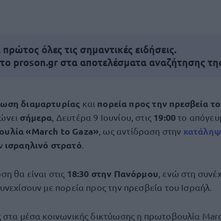
πρώτος όλες τις σημαντικές ειδήσεις.
 το proson.gr στα αποτελέσματα αναζήτησης τη
ρωση διαμαρτυρίας
πορεία προς την πρεσβεία τ
και
σήμερα
19:00
ώνει
, Δευτέρα 9 Ιουνίου, στις
το απόγευ
υλία «March to Gaza»
κατάληψ
, ως αντίδραση στην
ισραηλινό στρατό
ν
.
18:30 στην Πανόρμου
η θα είναι στις
, ενώ στη συνέχ
υνεχίσουν με πορεία προς την πρεσβεία του Ισραήλ.
 στα μέσα κοινωνικής δικτύωσης η πρωτοβουλία Marc