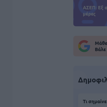
ΑΣΕΠ: Εξ 
μέρες
Μάθε 
Βάλε
Δημοφιλ
Τι σημαίνε