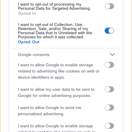
I want to opt-out of processing my
Personal Data for Targeted Advertising.
Opted In
I want to opt-out of Collection, Use,
Δημοφιλείς Ειδήσεις
Retention, Sale, and/or Sharing of my
Personal Data that Is Unrelated with the
Purposes for which it was collected.
Opted Out
ΟΠΕΚΑ: Μηνιαίο επίδομα έως 210
Google consents
ευρώ - Πώς θα τα πάρετε
I want to allow Google to enable storage
related to advertising like cookies on web or
device identifiers in apps.
Τι σημαίνει η λέξη «σιγαλός»
I want to allow my user data to be sent to
Google for online advertising purposes.
I want to allow Google to send me
Προσωπικός Βοηθός: Ανοίγουν οι
personalized advertising.
αιτήσεις στις 24 Αυγούστου – Τι
I want to allow Google to enable storage
αλλάζει στο πρόγραμμα