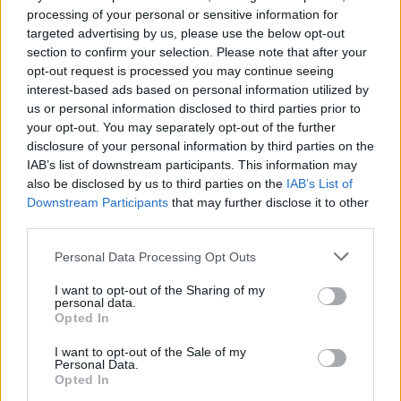
ΑΣΕΠ: Πιστοποίηση Αγγλικών σε
processing of your personal or sensitive information for
μόνο 2 ημέρες στα χέρια σας
targeted advertising by us, please use the below opt-out
section to confirm your selection. Please note that after your
opt-out request is processed you may continue seeing
interest-based ads based on personal information utilized by
us or personal information disclosed to third parties prior to
your opt-out. You may separately opt-out of the further
disclosure of your personal information by third parties on the
ΑΣΕΠ: Εξ αποστάσεως η πιο Εύκολη
IAB’s list of downstream participants. This information may
Πιστοποίηση Υπολογιστών σε 2
also be disclosed by us to third parties on the
IAB’s List of
μέρες
Downstream Participants
that may further disclose it to other
third parties.
Please note that this website/app uses one or more Google
Personal Data Processing Opt Outs
services and may gather and store information including but
not limited to your visit or usage behaviour. You may click to
I want to opt-out of the Sharing of my
personal data.
Μάθε πρώτος όλες τις σημαντικές
grant or deny consent to Google and its third-party tags to
Opted In
use your data for below specified purposes in below Google
ειδήσεις.
consent section.
Βάλε το proson.gr στα αποτελέσματα
I want to opt-out of the Sale of my
Personal Data.
αναζήτησης της Google
Opted In