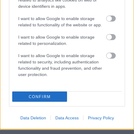
related to analytics like cookies on web or
device identifiers in apps.
I want to allow Google to enable storage
Σωφρονιστικά καταστήματα: 416
related to functionality of the website or app.
προσλήψεις χωρίς πτυχίο - Πού κάνετε
αίτηση
I want to allow Google to enable storage
related to personalization.
I want to allow Google to enable storage
related to security, including authentication
Tags
functionality and fraud prevention, and other
user protection.
Ρόδος
Πυροσβεστική
CONFIRM
Data Deletion
Data Access
Privacy Policy