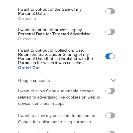
Το μήνυμα της καμπάνιας είναι λιτό αλλά σαφές:
use your data for below specified purposes in below Google
consent section.
«Φοράμε κράνος – Ζούμε»
I want to opt-out of the Sale of my
Personal Data.
Opted In
I want to opt-out of processing my
Personal Data for Targeted Advertising.
ΑΣΕΠ: Πιστοποίηση Αγγλικών σε
Opted In
μόνο 2 ημέρες στα χέρια σας
I want to opt-out of Collection, Use,
Retention, Sale, and/or Sharing of my
Personal Data that Is Unrelated with the
Purposes for which it was collected.
Opted Out
Google consents
ΑΣΕΠ: Εξ αποστάσεως η πιο Εύκολη
I want to allow Google to enable storage
Πιστοποίηση Υπολογιστών σε 2
related to advertising like cookies on web or
μέρες
device identifiers in apps.
I want to allow my user data to be sent to
Google for online advertising purposes.