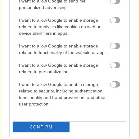
I want to allow Google to send me
Μάθε πρώτος όλες τις σημαντικές
personalized advertising.
ειδήσεις.
I want to allow Google to enable storage
Βάλε το proson.gr στα αποτελέσματα
related to analytics like cookies on web or
αναζήτησης της Google
device identifiers in apps.
I want to allow Google to enable storage
related to functionality of the website or app.
Δημοφιλείς Ειδήσεις
I want to allow Google to enable storage
related to personalization.
I want to allow Google to enable storage
related to security, including authentication
ΑΣΕΠ: Νέος γραπτός διαγωνισμός -
functionality and fraud prevention, and other
Μόνιμοι στο υπουργείο Εξωτερικών
user protection.
CONFIRM
Κατώτατος μισθός: Σενάριο για