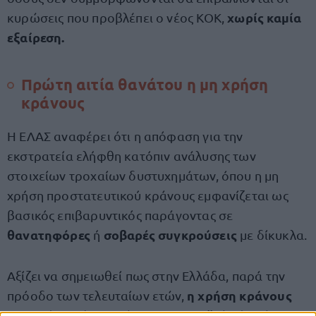
χωρίς καμία
κυρώσεις που προβλέπει ο νέος ΚΟΚ,
εξαίρεση.
Πρώτη αιτία θανάτου η μη χρήση
κράνους
Η ΕΛΑΣ αναφέρει ότι η απόφαση για την
εκστρατεία ελήφθη κατόπιν ανάλυσης των
στοιχείων τροχαίων δυστυχημάτων, όπου η μη
χρήση προστατευτικού κράνους εμφανίζεται ως
βασικός επιβαρυντικός παράγοντας σε
θανατηφόρες
σοβαρές συγκρούσεις
ή
με δίκυκλα.
Αξίζει να σημειωθεί πως στην Ελλάδα, παρά την
η χρήση κράνους
πρόοδο των τελευταίων ετών,
παραμένει κάτω από τον ευρωπαϊκό μέσο όρο
,