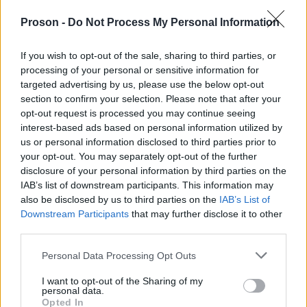
ιδιαίτερα σε ηλικιακές ομάδες κάτω των 30 ετών
Proson -
Do Not Process My Personal Information
αλλά και σε τουριστικές περιοχές.
If you wish to opt-out of the sale, sharing to third parties, or
processing of your personal or sensitive information for
Μήνυμα ΕΛΑΣ: «Το κράνος σώζει ζωές
targeted advertising by us, please use the below opt-out
– όχι στα άλλοθι»
section to confirm your selection. Please note that after your
opt-out request is processed you may continue seeing
interest-based ads based on personal information utilized by
Ανώτατες πηγές της Τροχαίας υπογραμμίζουν ότι η
us or personal information disclosed to third parties prior to
κατασταλτικό
συγκεκριμένη εκστρατεία δεν έχει
your opt-out. You may separately opt-out of the further
χαρακτήρα
, αλλά προληπτικό και παιδευτικό. Όπως
disclosure of your personal information by third parties on the
IAB’s list of downstream participants. This information may
χαρακτηριστικά σημειώνεται:
also be disclosed by us to third parties on the
IAB’s List of
Downstream Participants
that may further disclose it to other
«Το προστατευτικό κράνος δεν είναι μια απλή
third parties.
υποχρέωση. Είναι η διαφορά ανάμεσα στη ζωή
Please note that this website/app uses one or more Google
Personal Data Processing Opt Outs
και τον θάνατο»
services and may gather and store information including but
not limited to your visit or usage behaviour. You may click to
I want to opt-out of the Sharing of my
personal data.
grant or deny consent to Google and its third-party tags to
Opted In