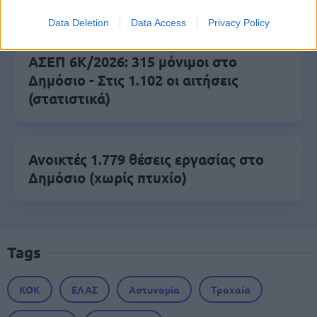
αύξηση στα 1.000 ευρώ από το 2027
Data Deletion
Data Access
Privacy Policy
ΑΣΕΠ 6Κ/2026: 315 μόνιμοι στο
Δημόσιο - Στις 1.102 οι αιτήσεις
(στατιστικά)
Ανοικτές 1.779 θέσεις εργασίας στο
Δημόσιο (χωρίς πτυχίο)
Tags
ΚΟΚ
ΕΛΑΣ
Αστυνομία
Τροχαία