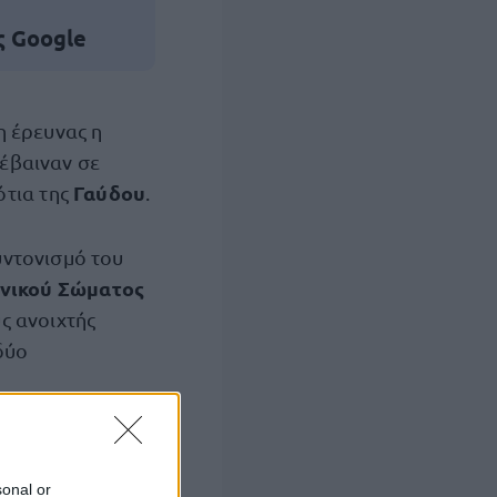
ς Google
 έρευνας η
έβαιναν σε
Γαύδου
ότια της
.
υντονισμό του
νικού Σώματος
ς ανοιχτής
δύο
ακίων
.
sonal or