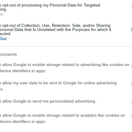
to opt-out of processing my Personal Data for Targeted
ing.
είς Ειδήσεις
In
o opt-out of Collection, Use, Retention, Sale, and/or Sharing
ersonal Data that Is Unrelated with the Purposes for which it
lected.
Out
ς γραπτός διαγωνισμός - Μόνιμοι στο υπουργεί
ών
consents
o allow Google to enable storage related to advertising like cookies on
evice identifiers in apps.
 μισθός: Σενάριο για αύξηση στα 1.000 ευρώ απ
o allow my user data to be sent to Google for online advertising
s.
26: 315 μόνιμοι στο Δημόσιο - Στις 1.102 οι αιτ
to allow Google to send me personalized advertising.
ά)
o allow Google to enable storage related to analytics like cookies on
evice identifiers in apps.