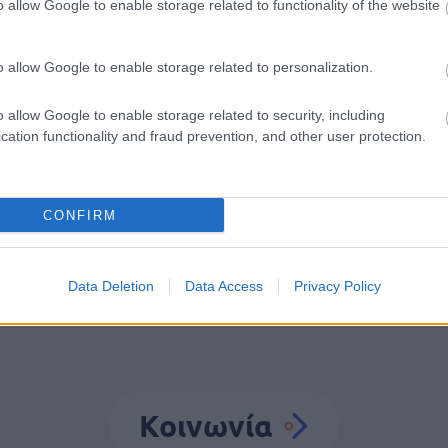
οσλήψεις αναπληρωτών: Βγαίνουν τα προσωρι
o allow Google to enable storage related to functionality of the website
ατα (1ΓΕ και 2ΓΕ/2026)
o allow Google to enable storage related to personalization.
o allow Google to enable storage related to security, including
cation functionality and fraud prevention, and other user protection.
Λιμενικό
Μεταναστευτικό
CONFIRM
Data Deletion
Data Access
Privacy Policy
Κοινωνία