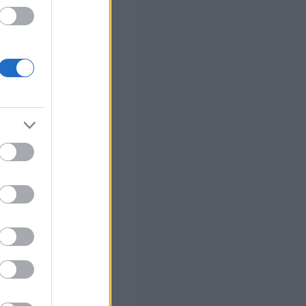
ο
ό το 2027
ήσεις