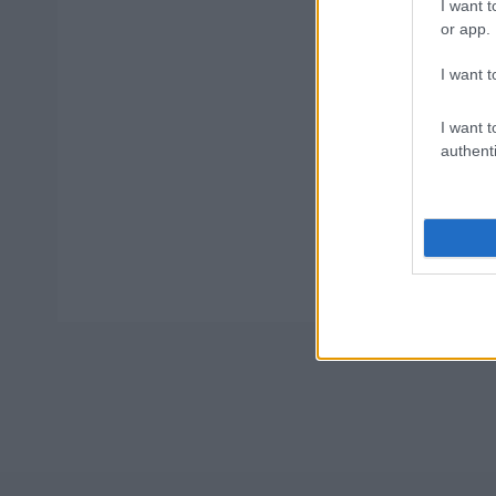
ΑΣΕΠ - Πρ
I want t
αποτελέσμ
or app.
I want t
I want t
authenti
Tags