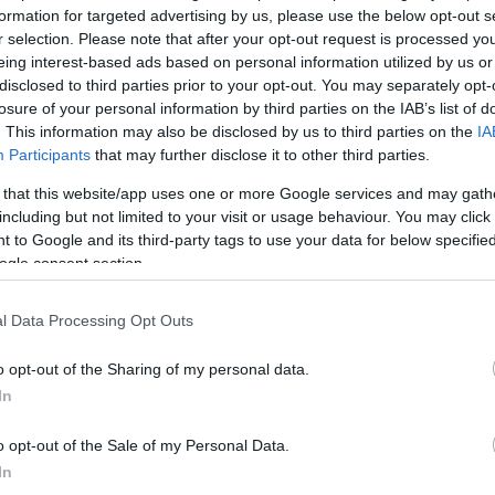
formation for targeted advertising by us, please use the below opt-out s
r selection. Please note that after your opt-out request is processed y
τοποίηση Αγγλικών σε μόνο 2 ημέρες στα χέρια
eing interest-based ads based on personal information utilized by us or
disclosed to third parties prior to your opt-out. You may separately opt-
losure of your personal information by third parties on the IAB’s list of
. This information may also be disclosed by us to third parties on the
IA
Participants
that may further disclose it to other third parties.
 that this website/app uses one or more Google services and may gath
αποστάσεως η πιο Εύκολη Πιστοποίηση Υπολογι
including but not limited to your visit or usage behaviour. You may click 
 to Google and its third-party tags to use your data for below specifi
ogle consent section.
l Data Processing Opt Outs
o opt-out of the Sharing of my personal data.
πρώτος όλες τις σημαντικές ειδήσεις.
In
 το proson.gr στα αποτελέσματα αναζήτησης τη
o opt-out of the Sale of my Personal Data.
In