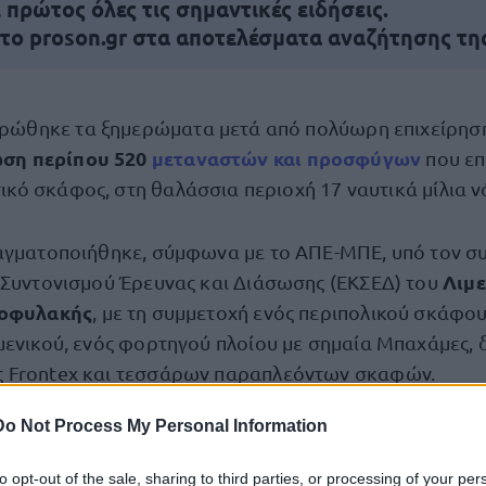
πρώτος όλες τις σημαντικές ειδήσεις.
 το proson.gr στα αποτελέσματα αναζήτησης τη
ρώθηκε τα ξημερώματα μετά από πολύωρη επιχείρηση
ση περίπου
520
μεταναστών και προσφύγων
που επ
τικό σκάφος, στη θαλάσσια περιοχή 17 ναυτικά μίλια ν
αγματοποιήθηκε, σύμφωνα με το ΑΠΕ-ΜΠΕ, υπό τον σ
Λιμε
 Συντονισμού Έρευνας και Διάσωσης (ΕΚΣΕΔ) του
τοφυλακής
, με τη συμμετοχή ενός περιπολικού σκάφου
μενικού, ενός φορτηγού πλοίου με σημαία Μπαχάμες, 
 Frontex και τεσσάρων παραπλεόντων σκαφών.
Do Not Process My Personal Information
Χώρας Σφ
μεταφέρονται με ασφάλεια στο λιμάνι της
to opt-out of the sale, sharing to third parties, or processing of your per