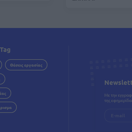
Tag
Θέσεις εργασίας
η
Newslet
έας
Με την εγγραφ
της εφημερίδας
έρισμα