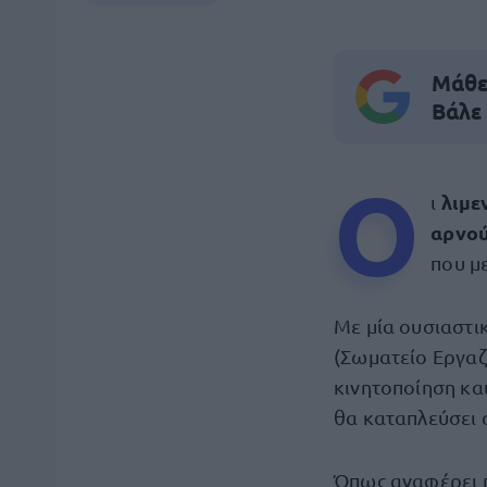
Μάθε 
Βάλε
Ο
λιμε
ι
αρνο
που μ
Με μία ουσιαστι
(Σωματείο Εργαζ
κινητοποίηση κα
θα καταπλεύσει σ
Όπως αναφέρει 