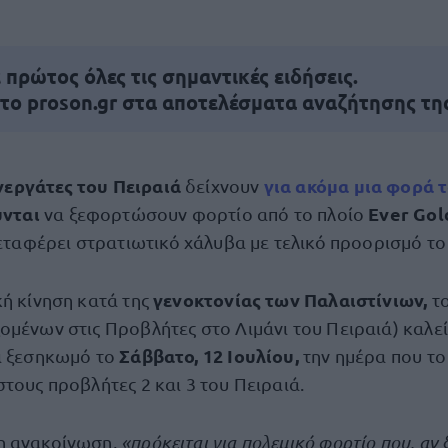
πρώτος όλες τις σημαντικές ειδήσεις.
 το proson.gr στα αποτελέσματα αναζήτησης τη
νεργάτες του Πειραιά
για ακόμα μια φορά 
δείχνουν
ύνται
Ever Gol
να ξεφορτώσουν φορτίο από το πλοίο
εταφέρει στρατιωτικό χάλυβα με τελικό προορισμό τ
γενοκτονίας των Παλαιστίνιων,
κή κίνηση κατά της
τ
ομένων στις Προβλήτες στο Λιμάνι του Πειραιά) καλε
Σάββατο,
12 Ιουλίου,
ι ξεσηκωμό το
την ημέρα
που το
τους προβλήτες 2 και 3 του Πειραιά.
η ανακοίνωση,
«πρόκειται για πολεμικό φορτίο που, αν