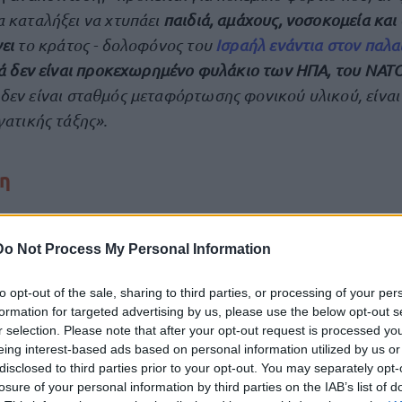
 καταλήξει να χτυπάει
παιδιά, αμάχους, νοσοκομεία και
γει
το κράτος - δολοφόνος του
Ισραήλ ενάντια στον παλα
ιά δεν είναι προκεχωρημένο φυλάκιο των ΗΠΑ, του ΝΑΤΟ
δεν είναι σταθμός μεταφόρτωσης φονικού υλικού, είναι
γατικής τάξης».
η
ακοίνωση αναφέρει:
Do Not Process My Personal Information
 του Πειραιά δεν θα γίνουν συνένοχοι
to opt-out of the sale, sharing to third parties, or processing of your per
formation for targeted advertising by us, please use the below opt-out s
 στρατιωτικό χάλυβα από το Ever Gold - Όχι στην εμπλ
r selection. Please note that after your opt-out request is processed y
eing interest-based ads based on personal information utilized by us or
λαιστίνη
disclosed to third parties prior to your opt-out. You may separately opt-
losure of your personal information by third parties on the IAB’s list of