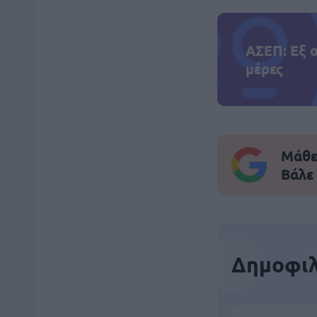
ΑΣΕΠ: Εξ 
μέρες
Μάθε 
Βάλε
Δημοφιλ