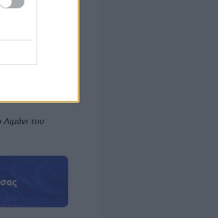
οιούν βασικές
 με το αίμα των
λευρά της
 Λιμάνι του
 σας