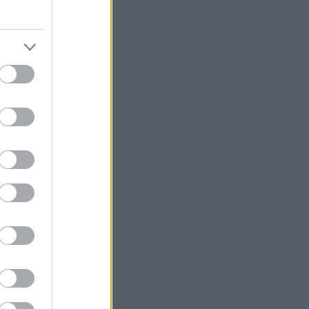
ς που σχετίζεται
τική εμπλοκή.
νεολαία, τους
φωνή τους μαζί
ήτες 2 και 3 την
ταφορά του