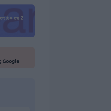
στών σε 2
ς Google