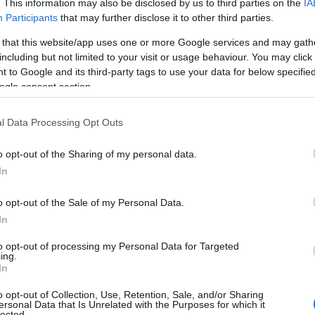
 η
ΕΝΕΔΕΠ
, με περηφάνια και αγωνιστικότητα δηλώνει 
. This information may also be disclosed by us to third parties on the
IA
Participants
that may further disclose it to other third parties.
ι λιμενεργάτες σας το υπογράφουνε με των λαών το αίμα
 that this website/app uses one or more Google services and may gath
including but not limited to your visit or usage behaviour. You may click 
 to Google and its third-party tags to use your data for below specifi
lden, που αναμένεται να καταπλεύσει στις
12 Ιουλίου στ
ogle consent section.
,
μεταφέρει στρατιωτικό χάλυβα με τελικό προορισμό τ
λεμικό φορτίο που, αν ξεφορτωθεί και μεταφορτωθεί, θα
l Data Processing Opt Outs
αμάχους, νοσοκομεία και σχολεία
στη σφαγή που
διεξάγει
o opt-out of the Sharing of my personal data.
ραήλ ενάντια στον παλαιστινιακό λαό.
In
ιραιά δεν είναι προκεχωρημένο φυλάκιο των ΗΠΑ, του ΝΑ
o opt-out of the Sale of my Personal Data.
λων,
δεν είναι σταθμός μεταφόρτωσης φονικού υλικού, 
In
να της εργατικής τάξης.
to opt-out of processing my Personal Data for Targeted
ing.
In
ει και στο
παρελθόν
, έτσι και τώρα, δεν πρόκειται να 
o opt-out of Collection, Use, Retention, Sale, and/or Sharing
δολοφονικό φορτίο!
ersonal Data that Is Unrelated with the Purposes for which it
lected.