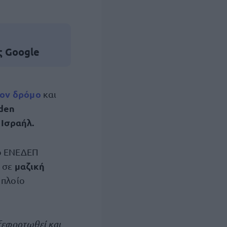
ς Google
τον δρόμο
και
den
Ισραήλ.
ο
ο ΕΝΕΔΕΠ
μαζική
ί σε
 πλοίο
 ξεφορτωθεί και