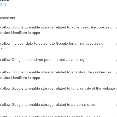
Out
κωμό!
consents
ους λιμενεργάτες να μη δεχτούν καμία ανάθεση εργασία
o allow Google to enable storage related to advertising like cookies on
 πλοίο. Να σταθούμε ενωμένοι απέναντι στην ιμπεριαλισ
evice identifiers in apps.
o allow my user data to be sent to Google for online advertising
γατικό Κέντρο Πειραιά, τα σωματεία του Πειραιά και τη 
s.
υλλόγους και τους φορείς της περιοχής να ενώσουν τη 
to allow Google to send me personalized advertising.
ον λαό του Πειραιά σε μαζική κινητοποίηση σ
τους προβλ
o allow Google to enable storage related to analytics like cookies on
evice identifiers in apps.
του Ever Golden, για να μπλοκάρουμε στην πράξη τη με
 φορτίου από τα λιμάνια μας.
o allow Google to enable storage related to functionality of the website
λαιστίνη
o allow Google to enable storage related to personalization.
o allow Google to enable storage related to security, including