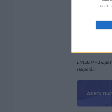
Τα λιμάνια αν
authenti
Δεν θα ξεφορτ
Δεν θα γίνουμε τ
υποδομές της χ
λαών και τη γενο
ιστορίας και δεν 
ΕΝΕΔΕΠ – Σωματεί
Πειραιά»
ΑΣΕΠ: Πισ