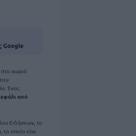
ς Google
 στο χωριό
 του
α. Ένας
κεφάλι από
ίου Ειδήσεων, το
 το οποίο είχε