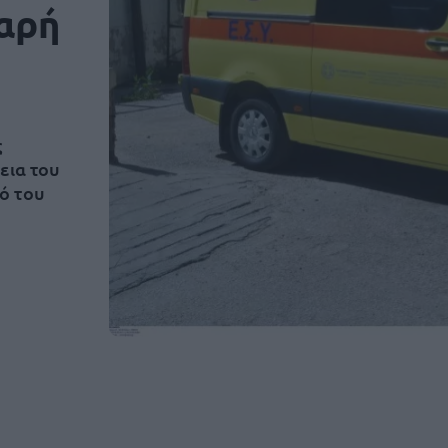
αρή
ς
εια του
ό του