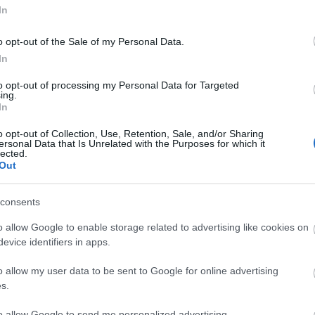
In
αποστάσεως η πιο Εύκολη Πιστοποίηση Υπολογι
o opt-out of the Sale of my Personal Data.
In
to opt-out of processing my Personal Data for Targeted
ing.
In
πρώτος όλες τις σημαντικές ειδήσεις.
o opt-out of Collection, Use, Retention, Sale, and/or Sharing
ersonal Data that Is Unrelated with the Purposes for which it
 το proson.gr στα αποτελέσματα αναζήτησης τη
lected.
Out
consents
o allow Google to enable storage related to advertising like cookies on
είς Ειδήσεις
evice identifiers in apps.
o allow my user data to be sent to Google for online advertising
s.
.779 θέσεις εργασίας στο Δημόσιο (χωρίς πτυχί
to allow Google to send me personalized advertising.