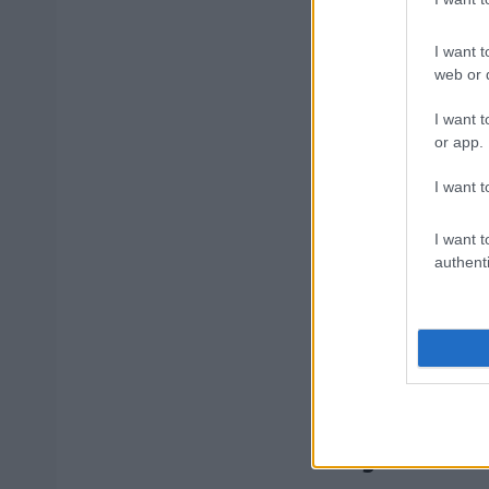
I want t
ΥΠΕΣ: Προ
web or d
Στάδιο
I want t
or app.
I want t
Προσλήψει
I want t
authenti
Προσλήψει
απαραίτητ
Tags