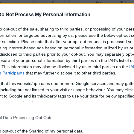
το ζώο 
ία του χωριού. Υπό αδιευκρίνιστες συνθήκες,
 κλότσησε στο κεφάλι.
Do Not Process My Personal Information
Νοσοκομείο
Μυτιλήνης, ό
αφέρθηκε εσπευσμένα στο
to opt-out of the sale, sharing to third parties, or processing of your per
formation for targeted advertising by us, please use the below opt-out s
κρίσιμη κατάσταση, φέροντας βαριές κρανιοεγκεφα
r selection. Please note that after your opt-out request is processed y
ν μάχη για να σταθεροποιήσουν την κατάσταση της υγε
eing interest-based ads based on personal information utilized by us or
disclosed to third parties prior to your opt-out. You may separately opt-
losure of your personal information by third parties on the IAB’s list of
διερευ
χει προκαλέσει σοκ στην τοπική κοινωνία, ενώ
. This information may also be disclosed by us to third parties on the
IA
ες υπό τις οποίες συνέβη το ατύχημα.
Participants
that may further disclose it to other third parties.
 that this website/app uses one or more Google services and may gath
including but not limited to your visit or usage behaviour. You may click 
 to Google and its third-party tags to use your data for below specifi
τοποίηση Αγγλικών σε μόνο 2 ημέρες στα χέρια
ogle consent section.
l Data Processing Opt Outs
o opt-out of the Sharing of my personal data.