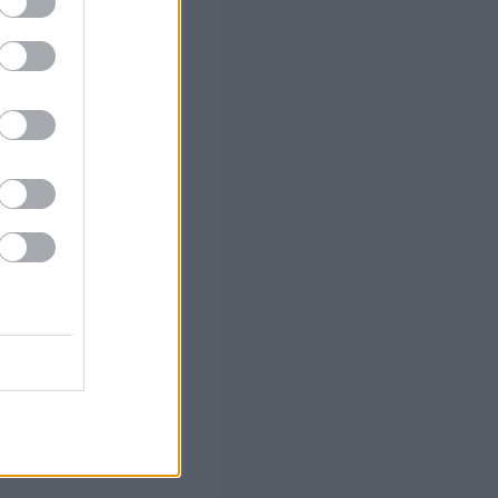
 το Β'
 α' φάση
 Τα