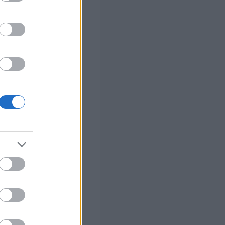
στών σε 2
ς Google
ο)