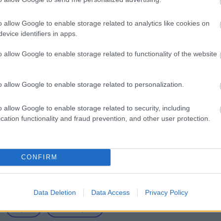
o allow Google to enable storage related to analytics like cookies on
γραμματισμός προσλήψεων 2027 - Παρατείνεται
evice identifiers in apps.
o allow Google to enable storage related to functionality of the website
o allow Google to enable storage related to personalization.
ς αναπληρωτών: Περίπου 30.000 ονόματα στην
o allow Google to enable storage related to security, including
cation functionality and fraud prevention, and other user protection.
ς στο Εθνικό Θέατρο για απόφοιτους λυκείου -
α προσόντα
CONFIRM
Data Deletion
Data Access
Privacy Policy
νησιά
Νοσοκομεία