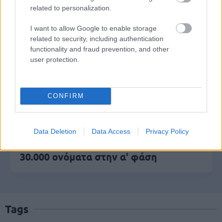
Πυροσβεστική Σχολή: Νέος
related to personalization.
κανονισμός για δόκιμους – Τι αλλάζει
I want to allow Google to enable storage
σε διαμονή, σίτιση και πρακτική
related to security, including authentication
εκπαίδευση
functionality and fraud prevention, and other
user protection.
ΥΠΕΣ: Προγραμματισμός προσλήψεων
CONFIRM
2027 - Παρατείνεται το Β' Στάδιο
Data Deletion
Data Access
Privacy Policy
Προσλήψεις αναπληρωτών: Περίπου
30.000 ονόματα στην α' φάση
Tags