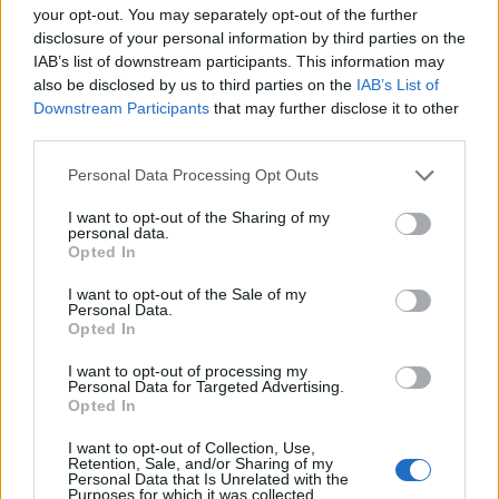
your opt-out. You may separately opt-out of the further
σεισμική δραστηριότητα. Με 23.000 σεισμούς μέσα
disclosure of your personal information by third parties on the
σε ένα μήνα», ανέφερε ο κ. Λέκκας.
IAB’s list of downstream participants. This information may
also be disclosed by us to third parties on the
IAB’s List of
Downstream Participants
that may further disclose it to other
third parties.
Please note that this website/app uses one or more Google
Personal Data Processing Opt Outs
ΑΣΕΠ: Πιστοποίηση Αγγλικών σε
services and may gather and store information including but
μόνο 2 ημέρες στα χέρια σας
not limited to your visit or usage behaviour. You may click to
I want to opt-out of the Sharing of my
personal data.
grant or deny consent to Google and its third-party tags to
Opted In
use your data for below specified purposes in below Google
consent section.
I want to opt-out of the Sale of my
Personal Data.
Opted In
I want to opt-out of processing my
ΑΣΕΠ: Εξ αποστάσεως η πιο Εύκολη
Personal Data for Targeted Advertising.
Πιστοποίηση Υπολογιστών σε 2
Opted In
μέρες
I want to opt-out of Collection, Use,
Retention, Sale, and/or Sharing of my
Personal Data that Is Unrelated with the
Purposes for which it was collected.