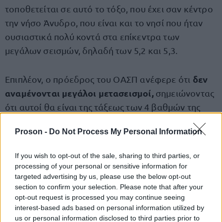
τοποθετείται σε αυτό το τόξο, που έχει σαν κέντρο
την νήσο Άνυδρο, που είναι και το νησί που ήταν
ουσιαστικά πολύ κοντά στα επίκεντρα των
μεγάλων σεισμών, δηλαδή των 5,2 και 5,3.
δεν
Επιπλέον, ο πρόεδρος του ΟΑΣΠ ανέφερε ότι
αναμένονται μεγάλοι μετασεισμοί,
σημειώνοντας
ότι αυτοί θα είναι της τάξεως των 4 βαθμών της
κλίμακας Ρίχτερ, με μικρή πιθανότητα να γίνει ένας
Proson -
Do Not Process My Personal Information
μεγάλυτερος σεισμός της τάξεως των 4,5, αλλά δεν
αποκλείεται και ένας μεγαλύτερος, δηλαδή 4,7 ή
If you wish to opt-out of the sale, sharing to third parties, or
4,8.
processing of your personal or sensitive information for
targeted advertising by us, please use the below opt-out
section to confirm your selection. Please note that after your
Είναι πάντα μέσα στο πρόγραμμα,
«
μέσα στις
opt-out request is processed you may continue seeing
εκτιμήσεις που έχουμε κάνει. Μετά την μεγάλη
interest-based ads based on personal information utilized by
σεισμική δραστηριότητα, την πρωτόγνωρη
us or personal information disclosed to third parties prior to