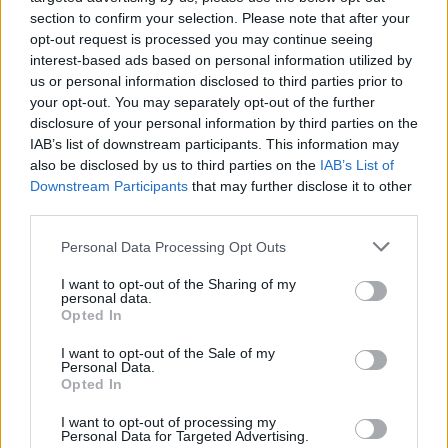
υπόθεσης, ενώ πενθούσαν για τον χαμό του
section to confirm your selection. Please note that after your
παιδιού τους.
opt-out request is processed you may continue seeing
interest-based ads based on personal information utilized by
us or personal information disclosed to third parties prior to
Η ανακριτική διαδικασία συνεχίζεται και, μετά την
your opt-out. You may separately opt-out of the further
κατηγορούμενοι
ολοκλήρωση της έρευνας, οι
θα
disclosure of your personal information by third parties on the
απολογία
κληθούν σε
πριν η δικογραφία
IAB’s list of downstream participants. This information may
also be disclosed by us to third parties on the
IAB’s List of
δικαστικό συμβούλιο
διαβιβαστεί στο αρμόδιο
Downstream Participants
that may further disclose it to other
του Ειδικού Δικαστηρίου
.
third parties.
Please note that this website/app uses one or more Google
Personal Data Processing Opt Outs
services and may gather and store information including but
not limited to your visit or usage behaviour. You may click to
I want to opt-out of the Sharing of my
ΑΣΕΠ: Πιστοποίηση Αγγλικών σε
personal data.
grant or deny consent to Google and its third-party tags to
Opted In
μόνο 2 ημέρες στα χέρια σας
use your data for below specified purposes in below Google
consent section.
I want to opt-out of the Sale of my
Personal Data.
Opted In
I want to opt-out of processing my
Personal Data for Targeted Advertising.