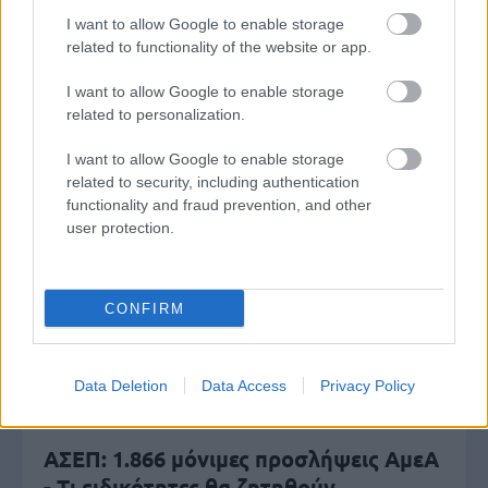
I want to allow Google to enable storage
Αυτό το επίδομα δίνει 300 ευρώ - Δεν
related to functionality of the website or app.
χρειάζεται αίτηση
I want to allow Google to enable storage
related to personalization.
Τουρισμός για Όλους 2026: Voucher
I want to allow Google to enable storage
έως 600 ευρώ - Ποια ΑΦΜ παίρνουν
related to security, including authentication
functionality and fraud prevention, and other
σειρά σήμερα
user protection.
ΔΥΠΑ: Ειδικό βοήθημα ανεργίας 565
CONFIRM
ευρώ – Ποια δικαιολογητικά
απαιτούνται
Data Deletion
Data Access
Privacy Policy
ΑΣΕΠ: 1.866 μόνιμες προσλήψεις ΑμεΑ
- Τι ειδικότητες θα ζητηθούν