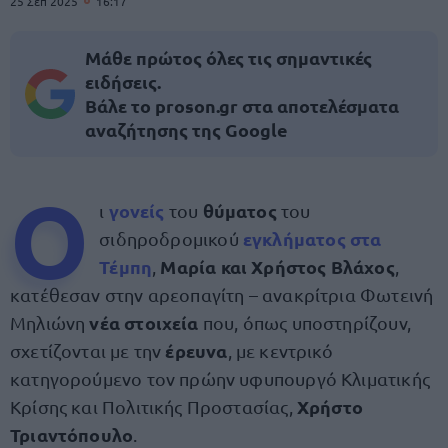
25 Σεπ 2025
16:17
Μάθε πρώτος όλες τις σημαντικές
ειδήσεις.
Βάλε το proson.gr στα αποτελέσματα
αναζήτησης της Google
Ο
γονείς
θύματος
ι
του
του
εγκλήματος στα
σιδηροδρομικού
Τέμπη
Μαρία και Χρήστος Βλάχος
,
,
κατέθεσαν στην αρεοπαγίτη – ανακρίτρια Φωτεινή
νέα στοιχεία
Μηλιώνη
που, όπως υποστηρίζουν,
έρευνα
σχετίζονται με την
, με κεντρικό
κατηγορούμενο τον πρώην υφυπουργό Κλιματικής
Χρήστο
Κρίσης και Πολιτικής Προστασίας,
Τριαντόπουλο
.