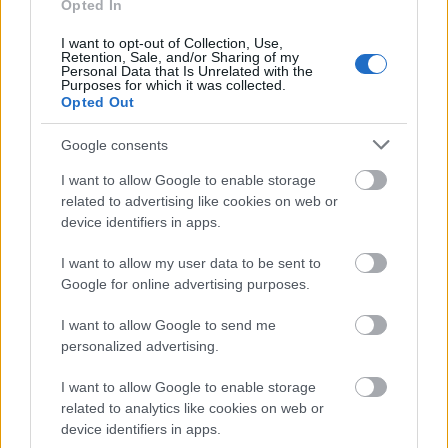
Opted In
ΑΣΕΠ: Εξ αποστάσεως η πιο Εύκολη
Πιστοποίηση Υπολογιστών σε 2
I want to opt-out of Collection, Use,
Retention, Sale, and/or Sharing of my
μέρες
Personal Data that Is Unrelated with the
Purposes for which it was collected.
Opted Out
Google consents
I want to allow Google to enable storage
Μάθε πρώτος όλες τις σημαντικές
related to advertising like cookies on web or
ειδήσεις.
device identifiers in apps.
Βάλε το proson.gr στα αποτελέσματα
αναζήτησης της Google
I want to allow my user data to be sent to
Google for online advertising purposes.
I want to allow Google to send me
personalized advertising.
Δημοφιλείς Ειδήσεις
I want to allow Google to enable storage
related to analytics like cookies on web or
device identifiers in apps.