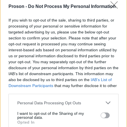
στους τοπικούς ΕΛΓΑ προσκομίζοντας τα
Proson -
Do Not Process My Personal Information
απαιτούμενα στοιχεία. Τα ποσά που τυχόν
If you wish to opt-out of the sale, sharing to third parties, or
καταβλήθηκαν αχρεωστήτως θα πρέπει να
processing of your personal or sensitive information for
ΑΑΔΕ
επιστραφούν στην
έως τον Δεκέμβριο του
targeted advertising by us, please use the below opt-out
2027.
section to confirm your selection. Please note that after your
opt-out request is processed you may continue seeing
interest-based ads based on personal information utilized by
us or personal information disclosed to third parties prior to
your opt-out. You may separately opt-out of the further
ΑΣΕΠ: Πιστοποίηση Αγγλικών σε
disclosure of your personal information by third parties on the
μόνο 2 ημέρες στα χέρια σας
IAB’s list of downstream participants. This information may
also be disclosed by us to third parties on the
IAB’s List of
Downstream Participants
that may further disclose it to other
third parties.
Please note that this website/app uses one or more Google
Personal Data Processing Opt Outs
services and may gather and store information including but
not limited to your visit or usage behaviour. You may click to
I want to opt-out of the Sharing of my
ΑΣΕΠ: Εξ αποστάσεως η πιο Εύκολη
personal data.
grant or deny consent to Google and its third-party tags to
Πιστοποίηση Υπολογιστών σε 2
Opted In
use your data for below specified purposes in below Google