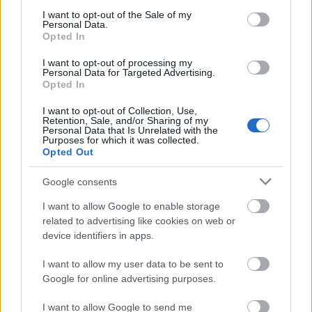
μέρες
consent section.
I want to opt-out of the Sale of my
Personal Data.
Opted In
I want to opt-out of processing my
Personal Data for Targeted Advertising.
Opted In
Μάθε πρώτος όλες τις σημαντικές
ειδήσεις.
I want to opt-out of Collection, Use,
Retention, Sale, and/or Sharing of my
Βάλε το proson.gr στα αποτελέσματα
Personal Data that Is Unrelated with the
αναζήτησης της Google
Purposes for which it was collected.
Opted Out
Google consents
I want to allow Google to enable storage
Δημοφιλείς Ειδήσεις
related to advertising like cookies on web or
device identifiers in apps.
I want to allow my user data to be sent to
Google for online advertising purposes.
ΕΟΠΥΥ: Επίδομα έως 150 ευρώ – Ποιοι
ασφαλισμένοι το δικαιούνται
I want to allow Google to send me