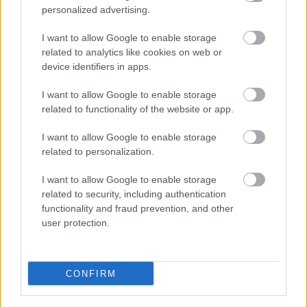
personalized advertising.
I want to allow Google to enable storage
Τι σημαίνει η λέξη «ρίψασπις»
related to analytics like cookies on web or
device identifiers in apps.
I want to allow Google to enable storage
related to functionality of the website or app.
Προσλήψεις σε σχολεία: 1.116 θέσεις
εργασίας με απολυτήριο γυμνασίου
I want to allow Google to enable storage
related to personalization.
I want to allow Google to enable storage
Τι σημαίνει η λέξη «ευκτός»
related to security, including authentication
functionality and fraud prevention, and other
user protection.
Tags
CONFIRM
ΟΠΕΚΕΠΕ
Ζώα
Θεσσαλία
Υγεία