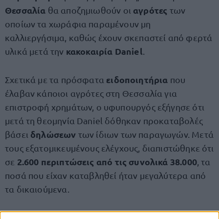
Θεσσαλία
αγρότες
θα αποζημιωθούν οι
των
οποίων τα χωράφια παραμένουν μη
καλλιεργήσιμα, καθώς έχουν σκεπαστεί από φερτά
κακοκαιρία Daniel
υλικά μετά την
.
ειδοποιητήρια
Σχετικά με τα πρόσφατα
που
έλαβαν κάποιοι αγρότες στη Θεσσαλία για
επιστροφή χρημάτων, ο υφυπουργός εξήγησε ότι
μετά τη θεομηνία Daniel δόθηκαν προκαταβολές
δηλώσεων
βάσει
των ίδιων των παραγωγών. Μετά
τους εξατομικευμένους ελέγχους, διαπιστώθηκε ότι
2.600 περιπτώσεις από τις συνολικά 38.000
σε
, τα
ποσά που είχαν καταβληθεί ήταν μεγαλύτερα από
τα δικαιούμενα.
Όσοι διαφωνούν μπορούν να υποβάλουν ένσταση