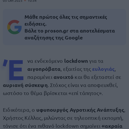
05 Οκτ 2025
10:54
Μάθε πρώτος όλες τις σημαντικές
ειδήσεις.
Βάλε το proson.gr στα αποτελέσματα
αναζήτησης της Google
Έ
lockdown
να ενδεχόμενο
για τα
αιγοπρόβατα
ευλογιάς
, εξαιτίας της
,
ανοιχτό
παραμένει
και θα εξεταστεί σε
αυριανή σύσκεψη
. Στόχος είναι να αποφευχθεί,
ωστόσο το θέμα βρίσκεται «επί τάπητος».
υφυπουργός Αγροτικής Ανάπτυξης
Ειδικότερα, ο
,
Χρήστος Κέλλας, μιλώντας σε τηλεοπτική εκπομπή,
«ακραία
τόνισε ότι ένα πιθανό lockdown σημαίνει