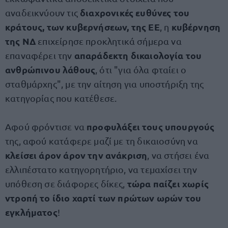
διαχρονικές ευθύνες του
αναδεικνύουν τις
κράτους, των κυβερνήσεων, της ΕΕ
κυβέρνηση
, η
της ΝΔ
επιχείρησε προκλητικά σήμερα να
απαράδεκτη δικαιολογία του
επαναφέρει την
ανθρώπινου λάθους
, ότι "για όλα φταίει ο
σταθμάρχης", με την αίτηση για υποστήριξη της
κατηγορίας που κατέθεσε.
προφυλάξει τους υπουργούς
Αφού φρόντισε να
της, αφού κατάφερε μαζί με τη δικαιοσύνη να
κλείσει άρον άρον την ανάκριση
, να στήσει ένα
ελλιπέστατο κατηγορητήριο, να τεμαχίσει την
τώρα παίζει χωρίς
υπόθεση σε διάφορες δίκες,
ντροπή το ίδιο χαρτί των πρώτων ωρών του
εγκλήματος
!