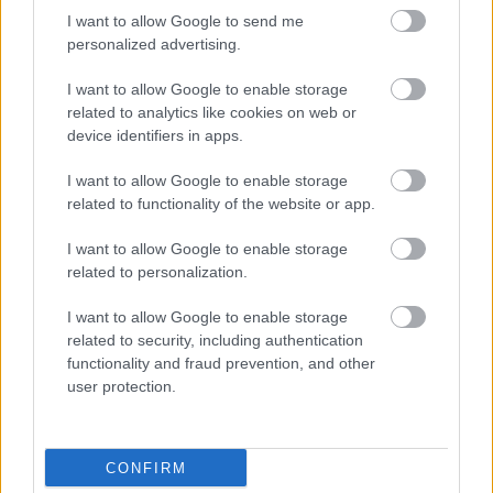
I want to allow Google to send me
personalized advertising.
Μάθε πρώτος όλες τις σημαντικές
I want to allow Google to enable storage
ειδήσεις.
related to analytics like cookies on web or
Βάλε το proson.gr στα αποτελέσματα
device identifiers in apps.
αναζήτησης της Google
I want to allow Google to enable storage
related to functionality of the website or app.
I want to allow Google to enable storage
related to personalization.
Δημοφιλείς Ειδήσεις
I want to allow Google to enable storage
related to security, including authentication
functionality and fraud prevention, and other
user protection.
ΑΣΕΠ: Αυτές είναι οι δύο επόμενες
προκηρύξεις «μαμούθ» (με μόρια)
CONFIRM