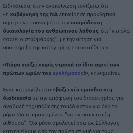
Ειδικότερα, στην ανακοίνωση τονίζεται ότι
κυβέρνηση της ΝΔ
«η
επιχείρησε προκλητικά
απαράδεκτη
σήμερα να επαναφέρει την
δικαιολογία του ανθρώπινου λάθους
, ότι "για όλα
φταίει ο σταθμάρχης", με την αίτηση για
υποστήριξη της κατηγορίας που κατέθεσε».
«Τώρα παίζει χωρίς ντροπή το ίδιο χαρτί των
πρώτων ωρών του
εγκλήματος
!»
, επισημαίνει.
βάζει νέα εμπόδια στη
Ενώ, καταγγέλει ότι «
διαδικασία
με την απόφαση του δικαστηρίου για
αναβολή της υπόθεσης τουλάχιστον για όλο το
μήνα Μάιο, προκειμένου "να ανακαινιστεί η
αίθουσα". Όχι μόνο ομολογεί όσα ως Σύλλογος
καταγγείλαμε από την πρώτη στιγμή για τους