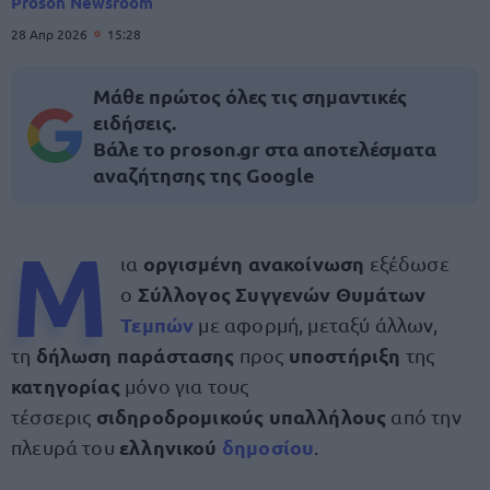
Proson Newsroom
28 Απρ 2026
15:28
Μάθε πρώτος όλες τις σημαντικές
ειδήσεις.
Βάλε το proson.gr στα αποτελέσματα
αναζήτησης της Google
Μ
οργισμένη ανακοίνωση
ια
εξέδωσε
Σύλλογος Συγγενών Θυμάτων
ο
Τεμπών
με αφορμή, μεταξύ άλλων,
δήλωση παράστασης
υποστήριξη
τη
προς
της
κατηγορίας
μόνο για τους
σιδηροδρομικούς υπαλλήλους
τέσσερις
από την
ελληνικού
δημοσίου
πλευρά του
.