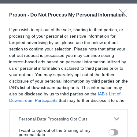
βάζει νέα εμπόδια στη
Και σα να μην έφτανε αυτό,
Proson -
Do Not Process My Personal Information
διαδικασία
με την απόφαση του δικαστηρίου για
αναβολή της υπόθεσης τουλάχιστον για όλο το
If you wish to opt-out of the sale, sharing to third parties, or
μήνα Μάιο, προκειμένου "να ανακαινιστεί η
processing of your personal or sensitive information for
αίθουσα". Όχι μόνο ομολογεί όσα ως Σύλλογος
targeted advertising by us, please use the below opt-out
section to confirm your selection. Please note that after your
καταγγείλαμε από την πρώτη στιγμή για τους
opt-out request is processed you may continue seeing
απαράδεκτους όρους διεξαγωγής της δίκης
,
interest-based ads based on personal information utilized by
τώρα αξιοποιεί την κατάσταση για νέες αναβολές.
us or personal information disclosed to third parties prior to
your opt-out. You may separately opt-out of the further
αφού ανέβαλε επ’
Με τις πλάτες της δικαιοσύνης,
disclosure of your personal information by third parties on the
αόριστον τη δίκη για τα βίντεο
, τώρα επιχειρεί να
IAB’s list of downstream participants. This information may
καθυστερήσει και την κύρια δίκη για το έγκλημα
!
also be disclosed by us to third parties on the
IAB’s List of
Downstream Participants
that may further disclose it to other
third parties.
και το εχθρικό για
Ό,τι και να κάνει η κυβέρνηση
Please note that this website/app uses one or more Google
όλους εμάς κράτος
δεν θα τα καταφέρουν. Η
Personal Data Processing Opt Outs
services and may gather and store information including but
αλήθεια θα αποκαλυφθεί
μέσα και έξω από τις
not limited to your visit or usage behaviour. You may click to
I want to opt-out of the Sharing of my
personal data.
δικαστικές αίθουσες. Το οφείλουμε στους
grant or deny consent to Google and its third-party tags to