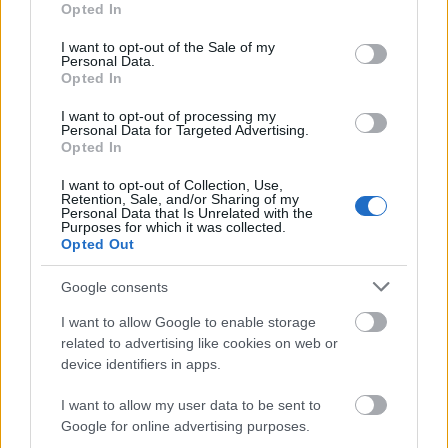
Opted In
use your data for below specified purposes in below Google
αγαπημένους μας.
consent section.
I want to opt-out of the Sale of my
Personal Data.
Opted In
Για να μην υπάρξουν άλλα Τέμπη
!».
I want to opt-out of processing my
Personal Data for Targeted Advertising.
Opted In
ΑΣΕΠ: Πιστοποίηση Αγγλικών σε
I want to opt-out of Collection, Use,
Retention, Sale, and/or Sharing of my
μόνο 2 ημέρες στα χέρια σας
Personal Data that Is Unrelated with the
Purposes for which it was collected.
Opted Out
Google consents
I want to allow Google to enable storage
related to advertising like cookies on web or
ΑΣΕΠ: Εξ αποστάσεως η πιο Εύκολη
device identifiers in apps.
Πιστοποίηση Υπολογιστών σε 2
μέρες
I want to allow my user data to be sent to
Google for online advertising purposes.