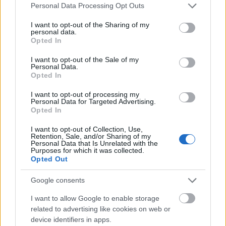
Please note that this website/app uses one or more Google
Personal Data Processing Opt Outs
Ορισμός πιστοποιημένου δικηγόρου μέσω
services and may gather and store information including but
not limited to your visit or usage behaviour. You may click to
I want to opt-out of the Sharing of my
συστήματος
personal data.
grant or deny consent to Google and its third-party tags to
Opted In
use your data for below specified purposes in below Google
Έλεγχος φακέλου εντός 20 ημερών
consent section.
I want to opt-out of the Sale of my
Personal Data.
Opted In
Έκδοση και υπογραφή διαταγής απόδοσης
I want to opt-out of processing my
Personal Data for Targeted Advertising.
Opted In
Κοινοποίηση στον ενοικιαστή
I want to opt-out of Collection, Use,
Retention, Sale, and/or Sharing of my
Personal Data that Is Unrelated with the
Προθεσμία αντίδρασης (15 εργάσιμες ημέρες)
Purposes for which it was collected.
Opted Out
Εκτέλεση της διαταγής
Google consents
I want to allow Google to enable storage
Δικαιώματα ενοικιαστή
related to advertising like cookies on web or
device identifiers in apps.