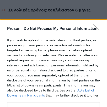
Συνολικός χρόνος: τουλάχιστον 6 μήνες
Proson -
Do Not Process My Personal Information
Η νέα διαδικασία βήμα-βήμα
If you wish to opt-out of the sale, sharing to third parties, or
Η διαδικασία περιλαμβάνει τα εξής βασικά στάδια:
processing of your personal or sensitive information for
targeted advertising by us, please use the below opt-out
section to confirm your selection. Please note that after your
Ανάθεση της υπόθεσης σε δικηγόρο
opt-out request is processed you may continue seeing
interest-based ads based on personal information utilized by
us or personal information disclosed to third parties prior to
Σύνταξη και επίδοση εξώδικης πρόσκλησης
your opt-out. You may separately opt-out of the further
disclosure of your personal information by third parties on the
Κατάθεση φακέλου στο Πρωτοδικείο
IAB’s list of downstream participants. This information may
also be disclosed by us to third parties on the
IAB’s List of
Downstream Participants
that may further disclose it to other
Καταβολή παραβόλου 300 ευρώ
third parties.