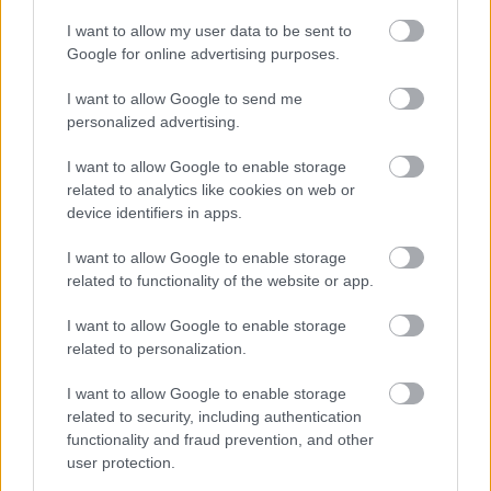
Ο ενοικιαστής μπορεί:
I want to allow my user data to be sent to
Google for online advertising purposes.
ανακοπή
Να καταθέσει
I want to allow Google to send me
personalized advertising.
ασφαλιστικά μέτρα
Να ζητήσει
I want to allow Google to enable storage
related to analytics like cookies on web or
παράταση χρόνου αποχώρησης
Να λάβει
device identifiers in apps.
I want to allow Google to enable storage
Το βασικό συμπέρασμα
related to functionality of the website or app.
I want to allow Google to enable storage
Με το νέο πλαίσιο:
related to personalization.
Ο ιδιοκτήτης μπορεί να ανακτήσει το ακίνητό
I want to allow Google to enable storage
related to security, including authentication
πιο γρήγορα
του
functionality and fraud prevention, and other
user protection.
εγγυημένο χρόνο
Ο ενοικιαστής έχει