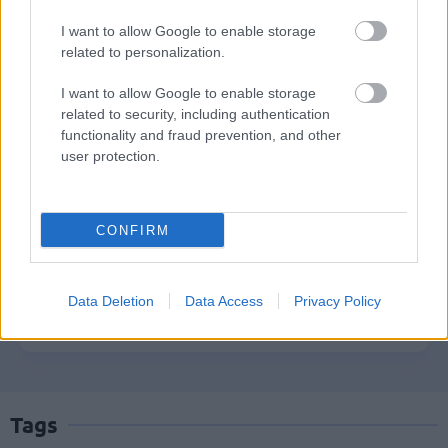
αιτήσεις στις 24 Αυγούστου – Τι
I want to allow Google to enable storage
αλλάζει στο πρόγραμμα
related to personalization.
I want to allow Google to enable storage
related to security, including authentication
Σωφρονιστικά καταστήματα: 416
functionality and fraud prevention, and other
προσλήψεις χωρίς πτυχίο - Πού κάνετε
user protection.
αίτηση
CONFIRM
Νέος «Κηφισός» 40 χιλιομέτρων: Ο
δρόμος που φιλοδοξεί να λύσει το
Data Deletion
Data Access
Privacy Policy
κυκλοφοριακό στην Αθήνα
Tags