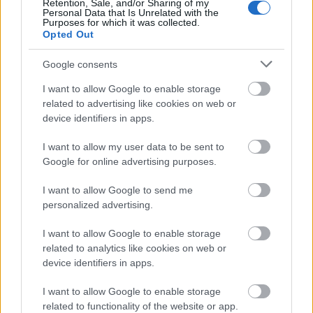
Retention, Sale, and/or Sharing of my
Personal Data that Is Unrelated with the
Purposes for which it was collected.
Μάθε πρώτος όλες τις σημαντικές
Opted Out
ειδήσεις.
Βάλε το proson.gr στα αποτελέσματα
Google consents
αναζήτησης της Google
I want to allow Google to enable storage
related to advertising like cookies on web or
device identifiers in apps.
I want to allow my user data to be sent to
Δημοφιλείς Ειδήσεις
Google for online advertising purposes.
I want to allow Google to send me
personalized advertising.
ΟΠΕΚΑ: Μηνιαίο επίδομα έως 210
I want to allow Google to enable storage
ευρώ - Πώς θα τα πάρετε
related to analytics like cookies on web or
device identifiers in apps.
I want to allow Google to enable storage
Προσωπικός Βοηθός: Ανοίγουν οι
related to functionality of the website or app.