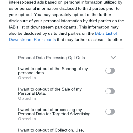
interest-based ads based on personal information utilized by
τους κανόνες χρήσης και ελέγχου από την
us or personal information disclosed to third parties prior to
Τροχαία
your opt-out. You may separately opt-out of the further
disclosure of your personal information by third parties on the
IAB’s list of downstream participants. This information may
also be disclosed by us to third parties on the
IAB’s List of
Downstream Participants
that may further disclose it to other
ΑΣΕΠ: Πιστοποίηση Αγγλικών σε
third parties.
μόνο 2 ημέρες στα χέρια σας
Please note that this website/app uses one or more Google
Personal Data Processing Opt Outs
services and may gather and store information including but
not limited to your visit or usage behaviour. You may click to
I want to opt-out of the Sharing of my
personal data.
grant or deny consent to Google and its third-party tags to
Opted In
use your data for below specified purposes in below Google
consent section.
I want to opt-out of the Sale of my
ΑΣΕΠ: Εξ αποστάσεως η πιο Εύκολη
Personal Data.
Opted In
Πιστοποίηση Υπολογιστών σε 2
μέρες
I want to opt-out of processing my
Personal Data for Targeted Advertising.
Opted In
I want to opt-out of Collection, Use,