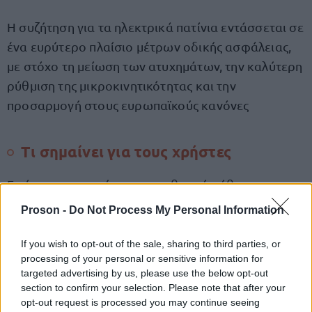
Η συζήτηση για τα ηλεκτρικά πατίνια εντάσσεται σε
ένα ευρύτερο πλαίσιο μέτρων οδικής ασφάλειας,
με στόχο τη μείωση των ατυχημάτων, την καλύτερη
ρύθμιση της μικροκινητικότητας και την
προσαρμογή στους ευρωπαϊκούς κανόνες
Τι σημαίνει για τους χρήστες
Εφόσον προχωρήσει η νομοθετική ρύθμιση, οι
αλλαγές θα επηρεάσουν κυρίως:
Proson -
Do Not Process My Personal Information
ανήλικους χρήστες ηλεκτρικών πατινιών
If you wish to opt-out of the sale, sharing to third parties, or
processing of your personal or sensitive information for
targeted advertising by us, please use the below opt-out
την κυκλοφορία σε αστικές περιοχές
section to confirm your selection. Please note that after your
opt-out request is processed you may continue seeing