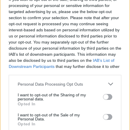
μόνο 2 ημέρες στα χέρια σας
processing of your personal or sensitive information for
targeted advertising by us, please use the below opt-out
section to confirm your selection. Please note that after your
opt-out request is processed you may continue seeing
interest-based ads based on personal information utilized by
us or personal information disclosed to third parties prior to
your opt-out. You may separately opt-out of the further
ΑΣΕΠ: Εξ αποστάσεως η πιο Εύκολη
disclosure of your personal information by third parties on the
Πιστοποίηση Υπολογιστών σε 2
IAB’s list of downstream participants. This information may
μέρες
also be disclosed by us to third parties on the
IAB’s List of
Downstream Participants
that may further disclose it to other
third parties.
Please note that this website/app uses one or more Google
Personal Data Processing Opt Outs
services and may gather and store information including but
Μάθε πρώτος όλες τις σημαντικές
not limited to your visit or usage behaviour. You may click to
I want to opt-out of the Sharing of my
personal data.
grant or deny consent to Google and its third-party tags to
ειδήσεις.
Opted In
use your data for below specified purposes in below Google
Βάλε το proson.gr στα αποτελέσματα
consent section.
I want to opt-out of the Sale of my
αναζήτησης της Google
Personal Data.
Opted In