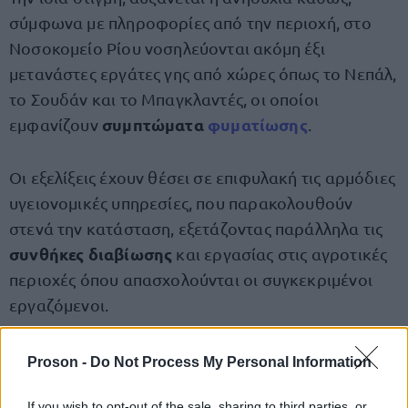
σύμφωνα με πληροφορίες από την περιοχή, στο
Νοσοκομείο Ρίου νοσηλεύονται ακόμη έξι
μετανάστες εργάτες γης από χώρες όπως το Νεπάλ,
το Σουδάν και το Μπαγκλαντές, οι οποίοι
συμπτώματα
φυματίωσης
εμφανίζουν
.
Οι εξελίξεις έχουν θέσει σε επιφυλακή τις αρμόδιες
υγειονομικές υπηρεσίες, που παρακολουθούν
στενά την κατάσταση, εξετάζοντας παράλληλα τις
συνθήκες διαβίωσης
και εργασίας στις αγροτικές
περιοχές όπου απασχολούνται οι συγκεκριμένοι
εργαζόμενοι.
Proson -
Do Not Process My Personal Information
ΑΣΕΠ: Πιστοποίηση Αγγλικών σε
If you wish to opt-out of the sale, sharing to third parties, or