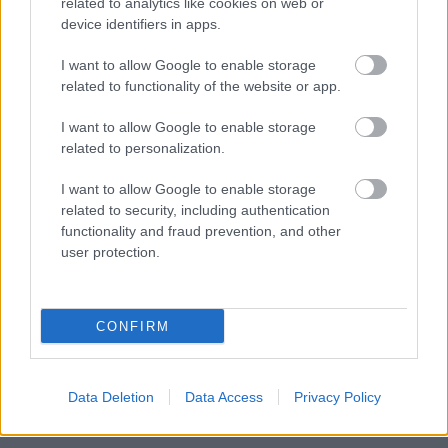
related to analytics like cookies on web or
device identifiers in apps.
Πυροσβεστική Σχολή: Νέος
I want to allow Google to enable storage
κανονισμός για δόκιμους – Τι αλλάζει
related to functionality of the website or app.
σε διαμονή, σίτιση και πρακτική
I want to allow Google to enable storage
εκπαίδευση
related to personalization.
I want to allow Google to enable storage
related to security, including authentication
functionality and fraud prevention, and other
Tags
user protection.
Θάνατος
Νοσοκομεία
Υγεία
CONFIRM
Data Deletion
Data Access
Privacy Policy