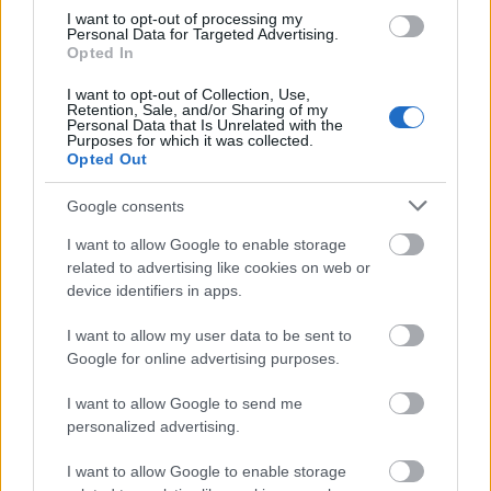
I want to opt-out of processing my
Personal Data for Targeted Advertising.
Opted In
Δημοφιλείς Ειδήσεις
I want to opt-out of Collection, Use,
Retention, Sale, and/or Sharing of my
Personal Data that Is Unrelated with the
Purposes for which it was collected.
Opted Out
Ανοικτές 1.779 θέσεις εργασίας στο
Google consents
Δημόσιο (χωρίς πτυχίο)
I want to allow Google to enable storage
related to advertising like cookies on web or
device identifiers in apps.
ΥΠΕΣ: Προγραμματισμός προσλήψεων
2027 - Παρατείνεται το Β' Στάδιο
I want to allow my user data to be sent to
Google for online advertising purposes.
I want to allow Google to send me
Προσλήψεις αναπληρωτών: Περίπου
personalized advertising.
30.000 ονόματα στην α' φάση
I want to allow Google to enable storage