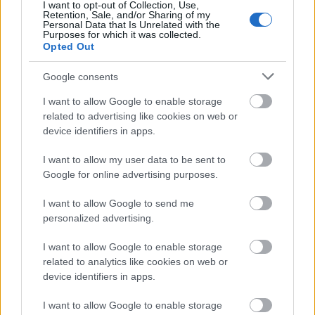
I want to opt-out of Collection, Use,
εξέλιξη, με στόχο την κάλυψη της στεγαστικής
Retention, Sale, and/or Sharing of my
Personal Data that Is Unrelated with the
ζήτησης και τη σταθεροποίηση της αγοράς
Purposes for which it was collected.
Opted Out
ακινήτων.
Google consents
I want to allow Google to enable storage
related to advertising like cookies on web or
device identifiers in apps.
I want to allow my user data to be sent to
ΑΣΕΠ: Πιστοποίηση Αγγλικών σε
Google for online advertising purposes.
μόνο 2 ημέρες στα χέρια σας
I want to allow Google to send me
personalized advertising.
I want to allow Google to enable storage
related to analytics like cookies on web or
device identifiers in apps.
ΑΣΕΠ: Εξ αποστάσεως η πιο Εύκολη
I want to allow Google to enable storage
Πιστοποίηση Υπολογιστών σε 2