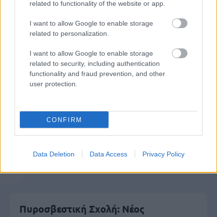
related to functionality of the website or app.
μέρες
I want to allow Google to enable storage
related to personalization.
I want to allow Google to enable storage
related to security, including authentication
Μάθε πρώτος όλες τις σημαντικές
functionality and fraud prevention, and other
ειδήσεις.
user protection.
Βάλε το proson.gr στα αποτελέσματα
αναζήτησης της Google
CONFIRM
Data Deletion
Data Access
Privacy Policy
Δημοφιλείς Ειδήσεις
Πυροσβεστική Σχολή: Νέος