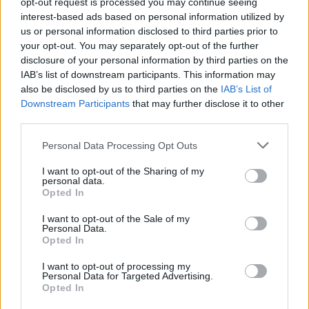
opt-out request is processed you may continue seeing
interest-based ads based on personal information utilized by
έχει επιβαρύνει την αγορά, δημιουργώντας
us or personal information disclosed to third parties prior to
your opt-out. You may separately opt-out of the further
καθυστερήσεις σε συμβολαιογράφους, μηχανικούς
disclosure of your personal information by third parties on the
και τράπεζες.
IAB’s list of downstream participants. This information may
also be disclosed by us to third parties on the
IAB’s List of
Downstream Participants
that may further disclose it to other
Στεγαστική πολιτική και επόμενα
third parties.
βήματα
Please note that this website/app uses one or more Google
Personal Data Processing Opt Outs
services and may gather and store information including but
Η κυβέρνηση εξετάζει επιπλέον μέτρα στήριξης,
not limited to your visit or usage behaviour. You may click to
I want to opt-out of the Sharing of my
personal data.
συμπεριλαμβανομένων επιστροφής ενοικίου σε
grant or deny consent to Google and its third-party tags to
Opted In
use your data for below specified purposes in below Google
ειδικές κατηγορίες εργαζομένων, αξιοποίησης
consent section.
I want to opt-out of the Sale of my
ευρωπαϊκών χρηματοδοτικών εργαλείων και
Personal Data.
δημιουργίας νέων κατοικιών μέσω δημόσιων
Opted In
πόρων
I want to opt-out of processing my
Personal Data for Targeted Advertising.
Opted In
Το πρόγραμμα «Σπίτι Μου 2» παραμένει σε πλήρη