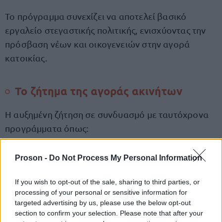
Το πρόγραμμα συνεχίζει να αποτελεί βασικό
εργαλείο στεγαστικής πολιτικής, ενισχύοντας την
πρόσβαση νέων και οικογενειών στην αγορά
κατοικίας.
Το ζήτημα της αγοράς ακινήτων
Η αυξημένη ζήτηση σε συνδυασμό με ταυτόχρονα
προγράμματα όπως:
«Ανακαινίζω – Νοικιάζω»
Proson -
Do Not Process My Personal Information
If you wish to opt-out of the sale, sharing to third parties, or
«Εξοικονομώ»
processing of your personal or sensitive information for
targeted advertising by us, please use the below opt-out
section to confirm your selection. Please note that after your
προγράμματα προσβασιμότητας