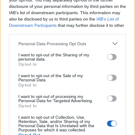
your opt-out. You may separately opt-out of the further
ειδήσεις.
disclosure of your personal information by third parties on the
Βάλε το proson.gr στα αποτελέσματα
IAB’s list of downstream participants. This information may
αναζήτησης της Google
also be disclosed by us to third parties on the
IAB’s List of
Downstream Participants
that may further disclose it to other
third parties.
Please note that this website/app uses one or more Google
Personal Data Processing Opt Outs
services and may gather and store information including but
Δημοφιλείς Ειδήσεις
not limited to your visit or usage behaviour. You may click to
I want to opt-out of the Sharing of my
personal data.
grant or deny consent to Google and its third-party tags to
Opted In
use your data for below specified purposes in below Google
consent section.
I want to opt-out of the Sale of my
ΟΠΕΚΑ: Μηνιαίο επίδομα έως 210
Personal Data.
Opted In
ευρώ - Πώς θα τα πάρετε
I want to opt-out of processing my
Personal Data for Targeted Advertising.
Opted In
Προσωπικός Βοηθός: Ανοίγουν οι
I want to opt-out of Collection, Use,
αιτήσεις στις 24 Αυγούστου – Τι
Retention, Sale, and/or Sharing of my
Personal Data that Is Unrelated with the
αλλάζει στο πρόγραμμα
Purposes for which it was collected.