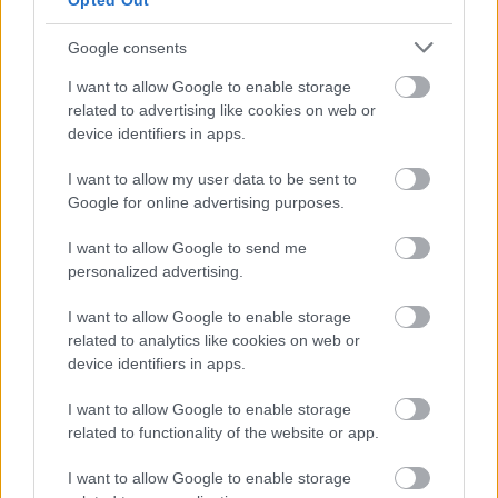
Opted Out
Google consents
Σωφρονιστικά καταστήματα: 416
I want to allow Google to enable storage
προσλήψεις χωρίς πτυχίο - Πού κάνετε
related to advertising like cookies on web or
αίτηση
device identifiers in apps.
I want to allow my user data to be sent to
Google for online advertising purposes.
Νέος «Κηφισός» 40 χιλιομέτρων: Ο
I want to allow Google to send me
δρόμος που φιλοδοξεί να λύσει το
personalized advertising.
κυκλοφοριακό στην Αθήνα
I want to allow Google to enable storage
related to analytics like cookies on web or
device identifiers in apps.
Tags
I want to allow Google to enable storage
related to functionality of the website or app.
Θεσσαλονίκη
ΕΛΑΣ
Αστυνομία
I want to allow Google to enable storage