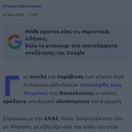
Proson Newsroom
01 Ιουν 2026
12:01
Μάθε πρώτος όλες τις σημαντικές
ειδήσεις.
Βάλε το proson.gr στα αποτελέσματα
αναζήτησης της Google
Γ
απειλή
παράβαση
ια
και
των νόμων περί
συνελήφθη
ένας
όπλων και αλλοδαπών
42χρονος
Θεσσαλονίκη
στη
, ο οποίος
κράδαινε
αλυσοπρίονο
απειλητικά
την Κυριακή.
ΕΛΑΣ
Σύμφωνα με την
, λόγω διαφορών που είχε
με 49χρονο, μετέβη έξω από την οικία του στην