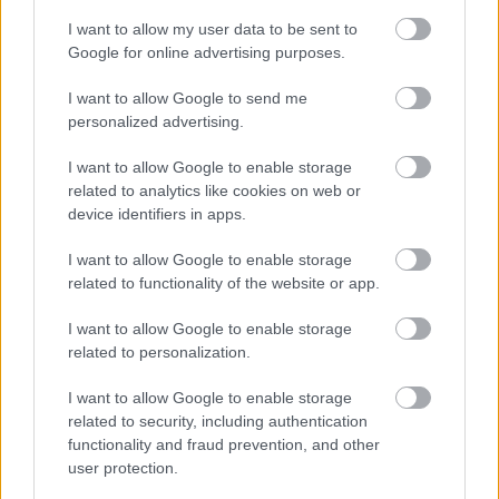
I want to allow my user data to be sent to
Ανοικτές 1.779 θέσεις εργασίας στο
Google for online advertising purposes.
Δημόσιο (χωρίς πτυχίο)
I want to allow Google to send me
personalized advertising.
I want to allow Google to enable storage
ΥΠΕΣ: Προγραμματισμός προσλήψεων
related to analytics like cookies on web or
2027 - Παρατείνεται το Β' Στάδιο
device identifiers in apps.
I want to allow Google to enable storage
related to functionality of the website or app.
Προσλήψεις αναπληρωτών: Περίπου
30.000 ονόματα στην α' φάση
I want to allow Google to enable storage
related to personalization.
I want to allow Google to enable storage
related to security, including authentication
Προσλήψεις στο Εθνικό Θέατρο για
functionality and fraud prevention, and other
απόφοιτους λυκείου - Τα απαραίτητα
user protection.
προσόντα