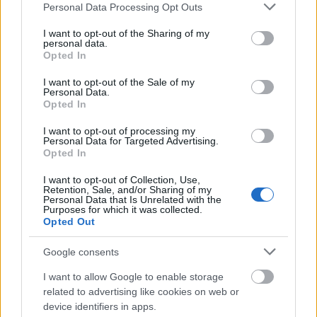
Please note that this website/app uses one or more Google
Personal Data Processing Opt Outs
services and may gather and store information including but
ΑΣΕΠ: Εξ αποστάσεως η πιο Εύκολη
not limited to your visit or usage behaviour. You may click to
I want to opt-out of the Sharing of my
Πιστοποίηση Υπολογιστών σε 2
personal data.
grant or deny consent to Google and its third-party tags to
Opted In
μέρες
use your data for below specified purposes in below Google
consent section.
I want to opt-out of the Sale of my
Personal Data.
Opted In
I want to opt-out of processing my
Personal Data for Targeted Advertising.
Μάθε πρώτος όλες τις σημαντικές
Opted In
ειδήσεις.
I want to opt-out of Collection, Use,
Βάλε το proson.gr στα αποτελέσματα
Retention, Sale, and/or Sharing of my
αναζήτησης της Google
Personal Data that Is Unrelated with the
Purposes for which it was collected.
Opted Out
Google consents
I want to allow Google to enable storage
Δημοφιλείς Ειδήσεις
related to advertising like cookies on web or
device identifiers in apps.