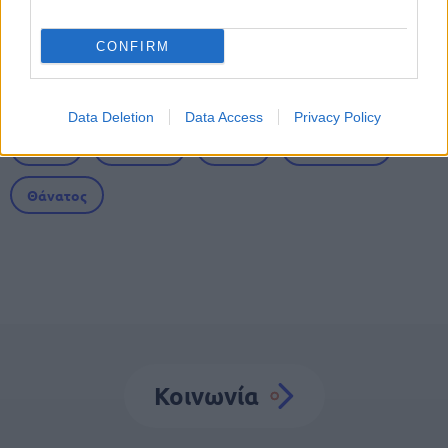
CONFIRM
Tags
Data Deletion
Data Access
Privacy Policy
Τέμπη
Έγκλημα
Τρένο
Δικαστήρια
Θάνατος
Κοινωνία