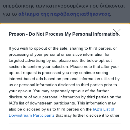
υπεράσπισης των κατηγορουμένων που διώκονται
αδίκημα της παράβασης καθήκοντος
για το
.
δεν θα
Να σημειωθεί ότι η αυριανή δικάσιμος
Proson -
Do Not Process My Personal Information
πραγματοποιηθεί
ουσιαστικά λόγω συμμετοχής
της γραμματέως της έδρας στην 24ωρη
If you wish to opt-out of the sale, sharing to third parties, or
πανελλαδική απεργία που έχει προκηρύξει η
processing of your personal or sensitive information for
targeted advertising by us, please use the below opt-out
Ομοσπονδία Δικαστικών Υπαλλήλων Ελλάδος.
section to confirm your selection. Please note that after your
opt-out request is processed you may continue seeing
interest-based ads based on personal information utilized by
us or personal information disclosed to third parties prior to
ΑΣΕΠ: Πιστοποίηση Αγγλικών σε
your opt-out. You may separately opt-out of the further
disclosure of your personal information by third parties on the
μόνο 2 ημέρες στα χέρια σας
IAB’s list of downstream participants. This information may
also be disclosed by us to third parties on the
IAB’s List of
Downstream Participants
that may further disclose it to other
third parties.