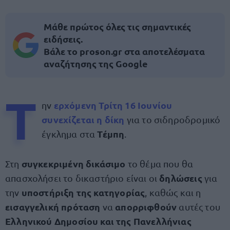
Μάθε πρώτος όλες τις σημαντικές
ειδήσεις.
Βάλε το proson.gr στα αποτελέσματα
αναζήτησης της Google
Τ
ερχόμενη Τρίτη 16 Ιουνίου
ην
συνεχίζεται η
δίκη
για το σιδηροδρομικό
Τέμπη
έγκλημα στα
.
συγκεκριμένη δικάσιμο
Στη
το θέμα που θα
δηλώσεις
απασχολήσει το δικαστήριο είναι οι
για
υποστήριξη της κατηγορίας
την
, καθώς και η
εισαγγελική πρόταση
απορριφθούν
να
αυτές του
Ελληνικού Δημοσίου και της Πανελλήνιας