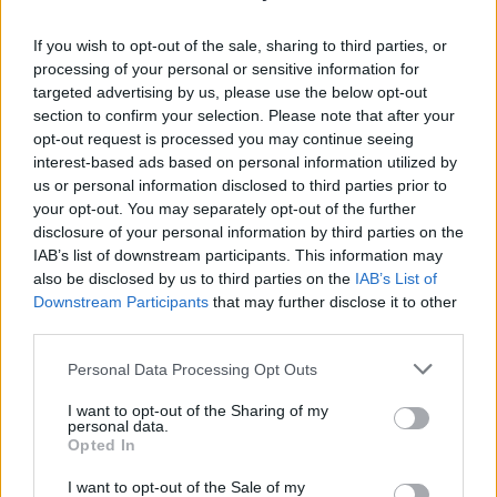
«μπαλώσετε».
If you wish to opt-out of the sale, sharing to third parties, or
processing of your personal or sensitive information for
targeted advertising by us, please use the below opt-out
section to confirm your selection. Please note that after your
ΑΣΕΠ: Πιστοποίηση Αγγλικών σε
opt-out request is processed you may continue seeing
μόνο 2 ημέρες στα χέρια σας
interest-based ads based on personal information utilized by
us or personal information disclosed to third parties prior to
your opt-out. You may separately opt-out of the further
disclosure of your personal information by third parties on the
IAB’s list of downstream participants. This information may
also be disclosed by us to third parties on the
IAB’s List of
Downstream Participants
that may further disclose it to other
ΑΣΕΠ: Εξ αποστάσεως η πιο Εύκολη
third parties.
Πιστοποίηση Υπολογιστών σε 2
Please note that this website/app uses one or more Google
Personal Data Processing Opt Outs
μέρες
services and may gather and store information including but
not limited to your visit or usage behaviour. You may click to
I want to opt-out of the Sharing of my
personal data.
grant or deny consent to Google and its third-party tags to
Opted In
use your data for below specified purposes in below Google
consent section.
I want to opt-out of the Sale of my