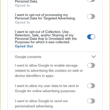
Personal Data.
Μάθε πρώτος όλες τις σημαντικές
Opted In
ειδήσεις.
I want to opt-out of processing my
Βάλε το proson.gr στα αποτελέσματα
Personal Data for Targeted Advertising.
αναζήτησης της Google
Opted In
I want to opt-out of Collection, Use,
Retention, Sale, and/or Sharing of my
Personal Data that Is Unrelated with the
Purposes for which it was collected.
Opted Out
Δημοφιλείς Ειδήσεις
Google consents
I want to allow Google to enable storage
related to advertising like cookies on web or
ΕΟΠΥΥ: Επίδομα έως 150 ευρώ – Ποιοι
device identifiers in apps.
ασφαλισμένοι το δικαιούνται
I want to allow my user data to be sent to
Google for online advertising purposes.
I want to allow Google to send me
Τι σημαίνει η λέξη «ρίψασπις»
personalized advertising.