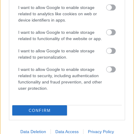
I want to allow Google to enable storage
related to analytics like cookies on web or
Προσλήψεις σε σχολεία: 1.116 θέσεις
device identifiers in apps.
εργασίας με απολυτήριο γυμνασίου
I want to allow Google to enable storage
related to functionality of the website or app.
Τουρισμός για Όλους 2026: Ποιοι
I want to allow Google to enable storage
μπορούν να κάνουν αίτηση σήμερα –
related to personalization.
Voucher έως 600 ευρώ
I want to allow Google to enable storage
related to security, including authentication
functionality and fraud prevention, and other
user protection.
Tags
CONFIRM
Υγεία
Data Deletion
Data Access
Privacy Policy