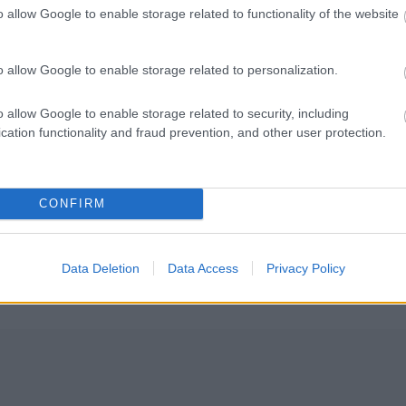
o allow Google to enable storage related to functionality of the website
 σε σχολεία: 1.116 θέσεις εργασίας με απολυτ
o allow Google to enable storage related to personalization.
o allow Google to enable storage related to security, including
cation functionality and fraud prevention, and other user protection.
CONFIRM
Αστυνομία
ΕΛΑΣ
Ταξί
Επίθεση
Data Deletion
Data Access
Privacy Policy