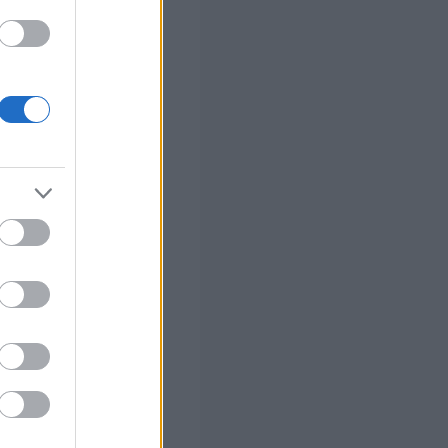
τε
του – Τι
ο - Πού