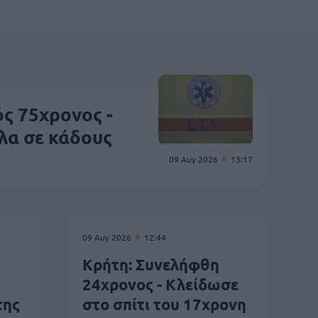
ς 75χρονος -
λα σε κάδους
09 Αυγ 2026
13:17
09 Αυγ 2026
12:44
Κρήτη: Συνελήφθη
24χρονος - Κλείδωσε
της
στο σπίτι του 17χρονη