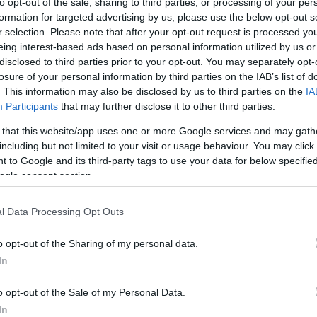
to opt-out of the sale, sharing to third parties, or processing of your per
formation for targeted advertising by us, please use the below opt-out s
r selection. Please note that after your opt-out request is processed y
eing interest-based ads based on personal information utilized by us or
disclosed to third parties prior to your opt-out. You may separately opt-
losure of your personal information by third parties on the IAB’s list of
τοποίηση Αγγλικών σε μόνο 2 ημέρες στα χέρια
. This information may also be disclosed by us to third parties on the
IA
Participants
that may further disclose it to other third parties.
 that this website/app uses one or more Google services and may gath
including but not limited to your visit or usage behaviour. You may click 
 to Google and its third-party tags to use your data for below specifi
ogle consent section.
αποστάσεως η πιο Εύκολη Πιστοποίηση Υπολογι
l Data Processing Opt Outs
o opt-out of the Sharing of my personal data.
In
o opt-out of the Sale of my Personal Data.
πρώτος όλες τις σημαντικές ειδήσεις.
In
 το proson.gr στα αποτελέσματα αναζήτησης τη