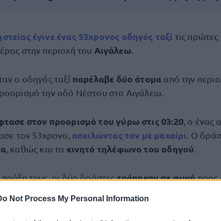
ηστείας
έγινε ένας
53χρονος οδηγός ταξί
τις πρώτες
Αιγάλεω
τέρας στην περιοχή του
.
παρέλαβε δύο άτομα
ταν ο οδηγός ταξί
από την περιο
ροορισμό την οδό Νέστου στο Αιγάλεω.
φτασε στον προορισμό του γύρω στις 03:20
, ο ένας 
απειλώντας τον με μαχαίρι
ίασε τον 53χρονο,
. Ο δρά
τα
κινητό τηλέφωνο του οδηγού
, καθώς και το
.
τράπηκαν σε φυγή
 πράξη τους, οι δύο δράστες
προς
αναζητούνται
.
Do Not Process My Personal Information
ανθρωποκυνηγητό από την Ελληνική Αστυνομί
εται