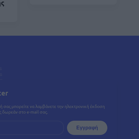
ης
ter
ή σας μπορείτε να λαμβάνετε την ηλεκτρονική έκδοση
 δωρεάν στο e-mail σας.