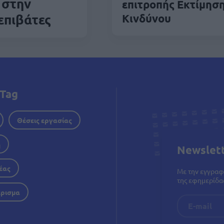
 στην
επιτροπής Εκτίμησ
επιβάτες
Κινδύνου
Tag
Θέσεις εργασίας
η
Newslet
έας
Με την εγγραφ
της εφημερίδας
έρισμα