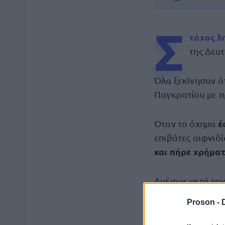
Σ
τόχος λ
της Δευ
Όλα ξεκίνησαν ό
Παγκρατίου με π
έ
Όταν το όχημα
επιβάτες αιφνιδ
και πήρε χρήμα
Αμέσως μετά την
κατεύθυνση και
Proson -
Σε εξέλιξη βρίσκ