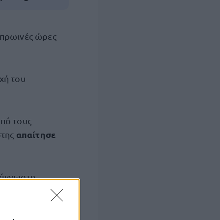
 πρωινές ώρες
χή του
από τους
απαίτησε
στης
 άγνωστη
α
για τον