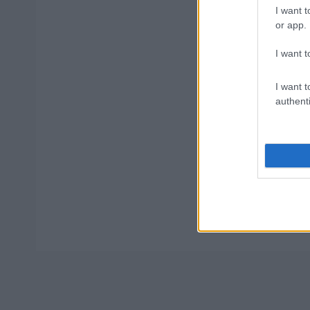
I want t
or app.
Προσλήψεις
I want t
γυμνασίου
I want t
authenti
Tags