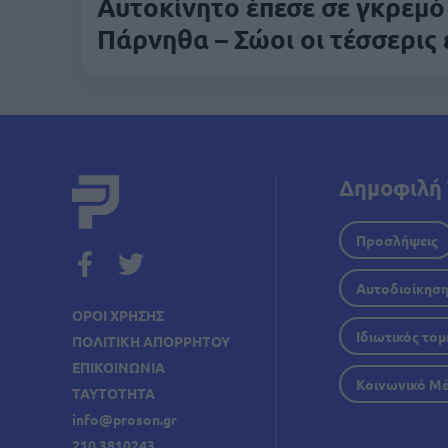
Αυτοκίνητο έπεσε σε γκρεμό
Πάρνηθα – Σώοι οι τέσσερις 
Δημοφιλή 
Προσλήψεις
Αυτοδιοίκησ
ΟΡΟΙ ΧΡΗΣΗΣ
Ιδιωτικός τομ
ΠΟΛΙΤΙΚΗ ΑΠΟΡΡΗΤΟΥ
ΕΠΙΚΟΙΝΩΝΙΑ
Κοινωνικό Μ
ΤΑΥΤΟΤΗΤΑ
info@proson.gr
210 3810243