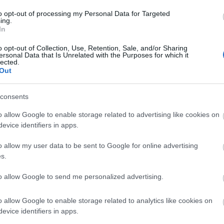
to opt-out of processing my Personal Data for Targeted
ing.
In
o opt-out of Collection, Use, Retention, Sale, and/or Sharing
ersonal Data that Is Unrelated with the Purposes for which it
είς Ειδήσεις
lected.
Out
consents
νιαίο επίδομα έως 210 ευρώ - Πώς θα τα πάρε
o allow Google to enable storage related to advertising like cookies on
evice identifiers in apps.
o allow my user data to be sent to Google for online advertising
 Βοηθός: Ανοίγουν οι αιτήσεις στις 24 Αυγούσ
s.
το πρόγραμμα
to allow Google to send me personalized advertising.
o allow Google to enable storage related to analytics like cookies on
ικά καταστήματα: 416 προσλήψεις χωρίς πτυχί
evice identifiers in apps.
τηση