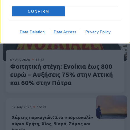
CONFIRM
Data Deletion
Data Access
Privacy Policy
07 Αυγ 2026
15:58
Φοιτητική στέγη: Ενοίκια έως 800
ευρώ – Αυξήσεις 75% στην Αττική
και 60% στην Πάτρα
07 Αυγ 2026
15:39
Χάρτης πυρκαγιών: Στο «πορτοκαλί»
αύριο Κρήτη, Χίος, Ψαρά, Σάμος και
Ικαρία