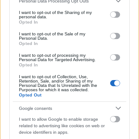
Personal Data Processing Opt Outs
Ανοικτές 1.779 θέσεις εργασίας στο
services and may gather and store information including but
Δημόσιο (χωρίς πτυχίο)
not limited to your visit or usage behaviour. You may click to
I want to opt-out of the Sharing of my
personal data.
grant or deny consent to Google and its third-party tags to
Opted In
use your data for below specified purposes in below Google
consent section.
I want to opt-out of the Sale of my
Πυροσβεστική Σχολή: Νέος
Personal Data.
Opted In
κανονισμός για δόκιμους – Τι αλλάζει
σε διαμονή, σίτιση και πρακτική
I want to opt-out of processing my
Personal Data for Targeted Advertising.
εκπαίδευση
Opted In
I want to opt-out of Collection, Use,
Retention, Sale, and/or Sharing of my
Personal Data that Is Unrelated with the
ΥΠΕΣ: Προγραμματισμός προσλήψεων
Purposes for which it was collected.
Opted Out
2027 - Παρατείνεται το Β' Στάδιο
Google consents
I want to allow Google to enable storage
ΔΥΠΑ: Ευκαιρία συνταξιοδότησης για
related to advertising like cookies on web or
8.000 ανέργους άνω των 55 ετών –
device identifiers in apps.