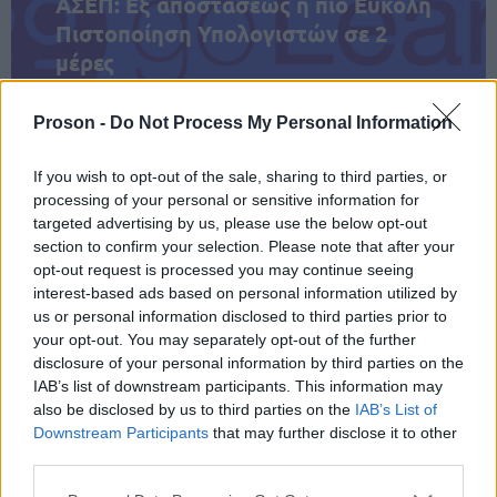
ΑΣΕΠ: Εξ αποστάσεως η πιο Εύκολη
Πιστοποίηση Υπολογιστών σε 2
μέρες
Proson -
Do Not Process My Personal Information
If you wish to opt-out of the sale, sharing to third parties, or
Μάθε πρώτος όλες τις σημαντικές
processing of your personal or sensitive information for
ειδήσεις.
targeted advertising by us, please use the below opt-out
Βάλε το proson.gr στα αποτελέσματα
section to confirm your selection. Please note that after your
opt-out request is processed you may continue seeing
αναζήτησης της Google
interest-based ads based on personal information utilized by
us or personal information disclosed to third parties prior to
your opt-out. You may separately opt-out of the further
disclosure of your personal information by third parties on the
IAB’s list of downstream participants. This information may
Δημοφιλείς Ειδήσεις
also be disclosed by us to third parties on the
IAB’s List of
Downstream Participants
that may further disclose it to other
third parties.
Please note that this website/app uses one or more Google