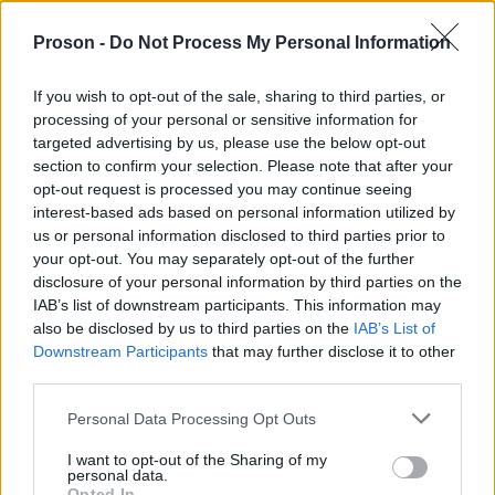
Κλεάνθους, σε όλο το μήκος της.
Proson -
Do Not Process My Personal Information
Λεωφ. Βασ. Όλγας, σε όλο το μήκος της και στα
δύο (2) ρεύματα κυκλοφορίας.
If you wish to opt-out of the sale, sharing to third parties, or
processing of your personal or sensitive information for
Ηρώδου Αττικού, σε όλο το μήκος της και στις
targeted advertising by us, please use the below opt-out
section to confirm your selection. Please note that after your
καθέτους της έως την πρώτη παράλληλη οδό.
opt-out request is processed you may continue seeing
interest-based ads based on personal information utilized by
Σωκράτους, στο τμήμα της μεταξύ των οδών
us or personal information disclosed to third parties prior to
Λυσικράτους και Ευριπίδου.
your opt-out. You may separately opt-out of the further
disclosure of your personal information by third parties on the
IAB’s list of downstream participants. This information may
Ηρακλέους, στο τμήμα της μεταξύ των οδών
also be disclosed by us to third parties on the
IAB’s List of
Λυσικράτους και Ευριπίδου με απαγόρευση
Downstream Participants
that may further disclose it to other
στάσης και στάθμευσης των οχημάτων και
third parties.
προσωρινή και σταδιακή διακοπή της
Please note that this website/app uses one or more Google
Personal Data Processing Opt Outs
κυκλοφορίας από 19:00’ έως 23:00’.
services and may gather and store information including but
not limited to your visit or usage behaviour. You may click to
I want to opt-out of the Sharing of my
personal data.
Δημοσθένους, στο τμήμα μεταξύ των οδών
grant or deny consent to Google and its third-party tags to
Opted In