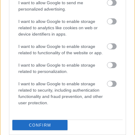
και στάθμευσης των οχημάτων και προσωρινή
I want to allow Google to send me
και σταδιακή διακοπή της κυκλοφορίας από
personalized advertising.
19:00’ έως 23:00’.
I want to allow Google to enable storage
related to analytics like cookies on web or
Ευριπίδου, στο τμήμα της μεταξύ του
device identifiers in apps.
παραδρόμου της Λεωφ. Συγγρού και της οδού
I want to allow Google to enable storage
Επαμεινώνδα – Λάμπρου Κατσώνη με
related to functionality of the website or app.
απαγόρευση στάσης και στάθμευσης των
οχημάτων από 06:00’ έως 23:00’ και προσωρινή
I want to allow Google to enable storage
related to personalization.
και σταδιακή διακοπή της κυκλοφορίας από
19:00’ έως 23:00’ και στις δύο πλευρές του
I want to allow Google to enable storage
related to security, including authentication
οδοστρώματος.
functionality and fraud prevention, and other
user protection.
Απαγόρευση της κάθετης διέλευσης των οχημάτων
από την διαδρομή, κατά τις ώρες που τα τμήματα
αυτής θα είναι αποκλεισμένα από την κυκλοφορία,
CONFIRM
εκτός των παρακάτω ελεγχόμενων κόμβων