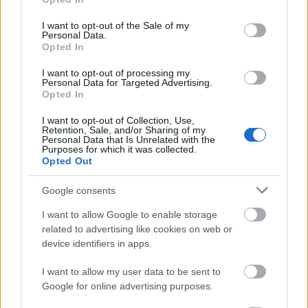
use your data for below specified purposes in below Google
Λάμπρου Κατσώνη και Ευριπίδου και στα δύο
consent section.
I want to opt-out of the Sale of my
(2) ρεύματα κυκλοφορίας με απαγόρευση
Personal Data.
Opted In
στάσης και στάθμευσης των οχημάτων και
προσωρινή και σταδιακή διακοπή της
I want to opt-out of processing my
Personal Data for Targeted Advertising.
κυκλοφορίας από 19:00’ έως 23:00’.
Opted In
I want to opt-out of Collection, Use,
Ταγματάρχου Πλέσσα, στο τμήμα της μεταξύ της
Retention, Sale, and/or Sharing of my
Personal Data that Is Unrelated with the
οδού Δοϊράνης και του παραδρόμου της Λεωφ.
Purposes for which it was collected.
Συγγρού με απαγόρευση στάσης και
Opted Out
στάθμευσης των οχημάτων και προσωρινή και
Google consents
σταδιακή διακοπή της κυκλοφορίας από 19:00’
I want to allow Google to enable storage
έως 23:00’.
related to advertising like cookies on web or
device identifiers in apps.
Δοϊράνης, στο τμήμα της μεταξύ των οδών
Λυσικράτους και Ευριπίδου και στα δύο (2)
I want to allow my user data to be sent to
Google for online advertising purposes.
ρεύματα κυκλοφορίας με απαγόρευση στάσης