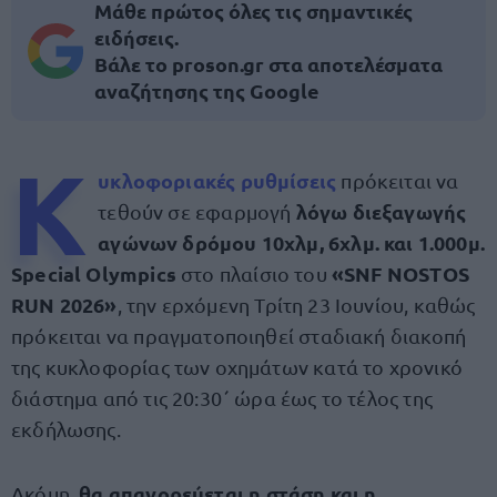
Μάθε πρώτος όλες τις σημαντικές
ειδήσεις.
Βάλε το proson.gr στα αποτελέσματα
αναζήτησης της Google
Κ
υκλοφοριακές ρυθμίσεις
πρόκειται να
λόγω διεξαγωγής
τεθούν σε εφαρμογή
αγώνων δρόμου 10χλμ, 6χλμ. και 1.000μ.
Special Olympics
«SNF NOSTOS
στο πλαίσιο του
RUN 2026»
, την ερχόμενη Τρίτη 23 Ιουνίου, καθώς
πρόκειται να πραγματοποιηθεί σταδιακή διακοπή
της κυκλοφορίας των οχημάτων κατά το χρονικό
διάστημα από τις 20:30΄ ώρα έως το τέλος της
εκδήλωσης.
θα απαγορεύεται η στάση και η
Ακόμη,