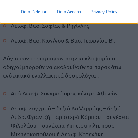
κάθετης διέλευσης:
Data Deletion
Data Access
Privacy Policy
Λεωφ. Βασ. Σοφίας & Ρηγίλλης
Λεωφ. Βασ. Κων/νου & Βασ. Γεωργίου Β’.
Λόγω των περιορισμών στην κυκλοφορία οι
οδηγοί μπορούν να ακολουθούν τα παρακάτω
ενδεικτικά εναλλακτικά δρομολόγια :
Από Λεωφ. Συγγρού προς κέντρο Αθηνών:
Λεωφ. Συγγρού – δεξιά Καλλιρρόης – δεξιά
Αμβρ. Φραντζή – αριστερά Κάρπου – συνέχεια
Φιλολάου – συνέχεια Υμηττού κ.λπ. προς
Μιχαλακοπούλου ή Λεωφ. Κατεχάκη.