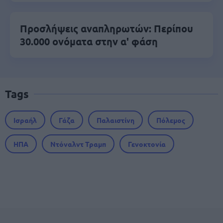
Προσλήψεις αναπληρωτών: Περίπου
30.000 ονόματα στην α' φάση
Tags
Ισραήλ
Γάζα
Παλαιστίνη
Πόλεμος
ΗΠΑ
Ντόναλντ Τραμπ
Γενοκτονία