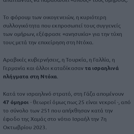
Το φόρουμ των οικογενειών, η κυριότερη
συλλογικότητα που εκπροσωπεί τους συγγενείς
των ομήρων, εξέφρασε «ανησυχία» για την τύχη
τους μετά την επιχείρηση στη Ντόχα.
Αραβικές κυβερνήσεις, η Τουρκία, η Γαλλία, η
τα ισραηλινά
Γερμανία και άλλοι καταδίκασαν
πλήγματα στη Ντόχα
.
Κατά τον ισραηλινό στρατό, στη Γάζα απομένουν
47 όμηροι
- θεωρεί όμως πως 25 είναι νεκροί -, από
το σύνολο των 251 που απήχθησαν κατά την
έφοδο της Χαμάς στο νότιο Ισραήλ την 7η
Οκτωβρίου 2023.