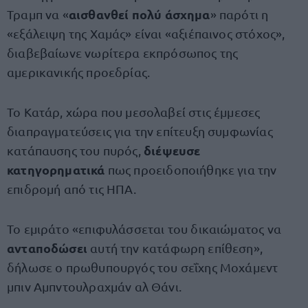
αισθανθεί πολύ άσχημα
Τραμπ να «
» παρότι η
«εξάλειψη της Χαμάς» είναι «αξιέπαινος στόχος»,
διαβεβαίωνε νωρίτερα εκπρόσωπος της
αμερικανικής προεδρίας.
Το Κατάρ, χώρα που μεσολαβεί στις έμμεσες
διαπραγματεύσεις για την επίτευξη συμφωνίας
διέψευσε
κατάπαυσης του πυρός,
κατηγορηματικά
πως προειδοποιήθηκε για την
επιδρομή από τις ΗΠΑ.
Το εμιράτο «επιφυλάσσεται του δικαιώματος να
ανταποδώσει
αυτή την κατάφωρη επίθεση»,
δήλωσε ο πρωθυπουργός του σεΐχης Μοχάμεντ
μπιν Αμπντουλραχμάν αλ Θάνι.