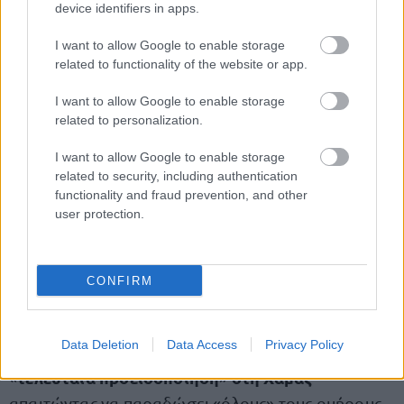
device identifiers in apps.
«Το Ισραήλ αποδέχεται τις αρχές, την πρόταση που
υποβλήθηκε από τον πρόεδρο Τραμπ για να
I want to allow Google to enable storage
related to functionality of the website or app.
τελειώσει ο πόλεμος
, ξεκινώντας με την άμεση
απελευθέρωση όλων των ομήρων μας. Αν η
I want to allow Google to enable storage
πρόταση γίνει αποδεκτή (από τη Χαμάς), ο πόλεμος
related to personalization.
μπορεί να τερματιστεί αμέσως».
I want to allow Google to enable storage
related to security, including authentication
functionality and fraud prevention, and other
Ο Ντόναλντ Τραμπ τόνισε νωρίτερα χθες, μέσω
user protection.
Truth Social, πως την απόφαση να εξαπολυθούν
ο πρωθυπουργός
πλήγματα στο Κατάρ «την έλαβε
Νετανιάχου
όχι εγώ
(του Ισραήλ)
,
»,
CONFIRM
χαρακτηρίζοντας «ατυχές» το «συμβάν».
Data Deletion
Data Access
Privacy Policy
Την Κυριακή, ο μεγιστάνας απηύθυνε την
τελευταία προειδοποίηση
στη Χαμάς
«
»
απαιτώντας να παραδώσει «όλους» τους ομήρους.