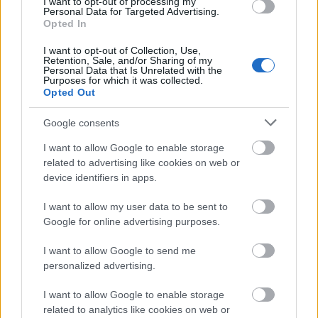
I want to opt-out of processing my
τερματισμό των επιθέσεων εναντίον του λαού μας,
Personal Data for Targeted Advertising.
Opted In
πλήρη απόσυρση του στρατού κατοχής
την
(του
I want to opt-out of Collection, Use,
Ισραήλ) από τη Λωρίδα της Γάζας, αληθινή
Retention, Sale, and/or Sharing of my
Personal Data that Is Unrelated with the
ανταλλαγή αιχμαλώτων (ομήρων με παλαιστίνιους
Purposes for which it was collected.
κρατούμενους)» και αύξηση της ανθρωπιστικής
Opted Out
βοήθειας που εισέρχεται στον θύλακο.
Google consents
I want to allow Google to enable storage
Αξιώσεις που απορρίπτει το Ισραήλ, το οποίο
related to advertising like cookies on web or
επαναλαμβάνει πως θα καταστρέψει τη Χαμάς, θα
device identifiers in apps.
τη διώξει από τη Λωρίδα της Γάζας και θα πάρει
I want to allow my user data to be sent to
τον έλεγχο όλου του παλαιστινιακού θυλάκου ως
Google for online advertising purposes.
προς την ασφάλεια.
I want to allow Google to send me
personalized advertising.
«Ανησυχία» για τους ομήρους
I want to allow Google to enable storage
related to analytics like cookies on web or
Μετά τα πλήγματα, ο κ. Νετανιάχου διαβεβαίωσε: