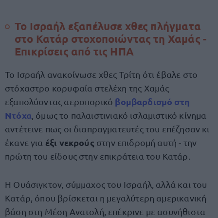
Το Ισραήλ εξαπέλυσε χθες πλήγματα
στο Κατάρ στοχοποιώντας τη Χαμάς -
Επικρίσεις από τις ΗΠΑ
Το Ισραήλ ανακοίνωσε χθες Τρίτη ότι έβαλε στο
στόχαστρο κορυφαία στελέχη της Χαμάς
βομβαρδισμό στη
εξαπολύοντας αεροπορικό
Ντόχα
, όμως το παλαιστινιακό ισλαμιστικό κίνημα
αντέτεινε πως οι διαπραγματευτές του επέζησαν κι
έξι νεκρούς
έκανε για
στην επιδρομή αυτή - την
πρώτη του είδους στην επικράτεια του Κατάρ.
Η Ουάσιγκτον, σύμμαχος του Ισραήλ, αλλά και του
Κατάρ, όπου βρίσκεται η μεγαλύτερη αμερικανική
βάση στη Μέση Ανατολή, επέκρινε με ασυνήθιστα