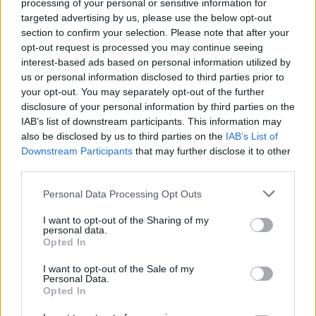
processing of your personal or sensitive information for
επικεφαλής του γραφείου του και τρεις
targeted advertising by us, please use the below opt-out
σωματοφύλακες, καθώς και αστυνομικό του
section to confirm your selection. Please note that after your
opt-out request is processed you may continue seeing
Κατάρ.
interest-based ads based on personal information utilized by
us or personal information disclosed to third parties prior to
«Το γεγονός ότι στοχοποιήθηκαν οι
your opt-out. You may separately opt-out of the further
disclosure of your personal information by third parties on the
διαπραγματευτές, την στιγμή μάλιστα που
IAB’s list of downstream participants. This information may
συζητούσαν την τελευταία πρόταση του Τραμπ,
also be disclosed by us to third parties on the
IAB’s List of
επιβεβαιώνει ότι ο Νετανιάχου και η κυβέρνησή
Downstream Participants
that may further disclose it to other
third parties.
του δεν θέλουν να καταλήξουμε σε καμιά
συμφωνία κι επιδιώκει εσκεμμένα να αποτύχουν οι
Please note that this website/app uses one or more Google
Personal Data Processing Opt Outs
services and may gather and store information including but
χωρίς να σκοτίζεται για τη
διεθνείς προσπάθειες,
not limited to your visit or usage behaviour. You may click to
I want to opt-out of the Sharing of my
ζωή
των αιχμαλώτων
(των ισραηλινών ομήρων)»,
personal data.
grant or deny consent to Google and its third-party tags to
Opted In
συνέχισε η Χαμάς.
use your data for below specified purposes in below Google
consent section.
I want to opt-out of the Sale of my
Personal Data.
Επανέλαβε τους όρους της ενόψει της σύναψης
Opted In
συμφωνίας κατάπαυσης του πυρός: «Τον άμεσο