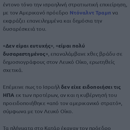
έντονο τόνο την ισραηλινή στρατιωτική επιχείρηση,
Ντόναλντ Τραμπ
με τον Αμερικανό πρόεδρο
να
εκφράζει επανειλημμένα και δημόσια την
δυσαρέσκειά του.
Δεν είμαι ευτυχής
είμαι πολύ
«
», «
δυσαρεστημένος
», επαναλάμβανε χθες βράδυ σε
δημοσιογράφους στον Λευκό Οίκο, ερωτηθείς
σχετικά.
δεν είχε ειδοποιήσει τις
Επέμεινε πως το Ισραήλ
ΗΠΑ
εκ των προτέρων, αν και η κυβέρνησή του
προειδοποιήθηκε «από τον αμερικανικό στρατό»,
σύμφωνα με τον Λευκό Οίκο.
Τα πλήγματα στο Κατάρ έκαναν τον πρόεδρο