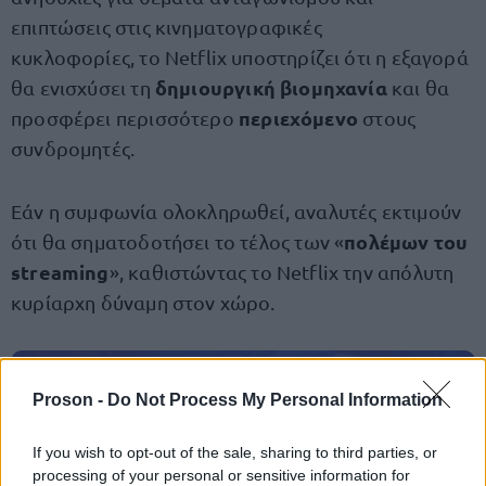
επιπτώσεις στις κινηματογραφικές
κυκλοφορίες, το Netflix υποστηρίζει ότι η εξαγορά
δημιουργική βιομηχανία
θα ενισχύσει τη
και θα
περιεχόμενο
προσφέρει περισσότερο
στους
συνδρομητές.
Εάν η συμφωνία ολοκληρωθεί, αναλυτές εκτιμούν
πολέμων του
ότι θα σηματοδοτήσει το τέλος των «
streaming
», καθιστώντας το Netflix την απόλυτη
κυρίαρχη δύναμη στον χώρο.
Proson -
Do Not Process My Personal Information
ΑΣΕΠ: Πιστοποίηση Αγγλικών σε
μόνο 2 ημέρες στα χέρια σας
If you wish to opt-out of the sale, sharing to third parties, or
processing of your personal or sensitive information for