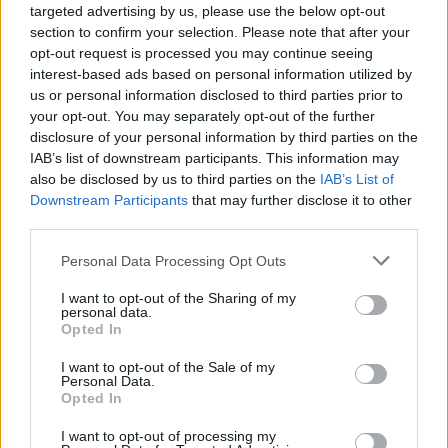
targeted advertising by us, please use the below opt-out
section to confirm your selection. Please note that after your
opt-out request is processed you may continue seeing
interest-based ads based on personal information utilized by
us or personal information disclosed to third parties prior to
ΑΣΕΠ: Εξ αποστάσεως η πιο Εύκολη
your opt-out. You may separately opt-out of the further
Πιστοποίηση Υπολογιστών σε 2
disclosure of your personal information by third parties on the
μέρες
IAB’s list of downstream participants. This information may
also be disclosed by us to third parties on the
IAB’s List of
Downstream Participants
that may further disclose it to other
third parties.
Please note that this website/app uses one or more Google
Personal Data Processing Opt Outs
Μάθε πρώτος όλες τις σημαντικές
services and may gather and store information including but
ειδήσεις.
not limited to your visit or usage behaviour. You may click to
I want to opt-out of the Sharing of my
personal data.
Βάλε το proson.gr στα αποτελέσματα
grant or deny consent to Google and its third-party tags to
Opted In
use your data for below specified purposes in below Google
αναζήτησης της Google
consent section.
I want to opt-out of the Sale of my
Personal Data.
Opted In
I want to opt-out of processing my