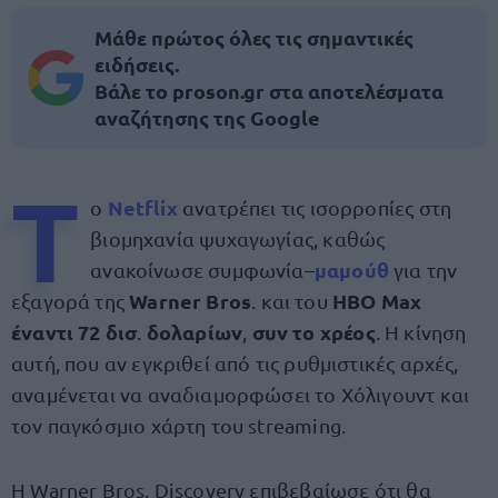
Μάθε πρώτος όλες τις σημαντικές
ειδήσεις.
Βάλε το proson.gr στα αποτελέσματα
αναζήτησης της Google
Τ
Netflix
ο
ανατρέπει τις ισορροπίες στη
βιομηχανία ψυχαγωγίας, καθώς
μαμούθ
ανακοίνωσε συμφωνία–
για την
Warner Bros
HBO Max
εξαγορά της
. και του
έναντι 72 δισ
δολαρίων
συν το χρέος
.
,
. Η κίνηση
αυτή, που αν εγκριθεί από τις ρυθμιστικές αρχές,
αναμένεται να αναδιαμορφώσει το Χόλιγουντ και
τον παγκόσμιο χάρτη του streaming.
Η Warner Bros. Discovery επιβεβαίωσε ότι θα