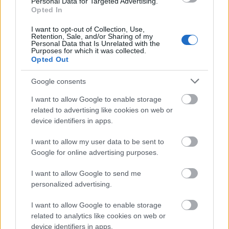
Personal Data for Targeted Advertising.
Δημοφιλείς Ειδήσεις
Opted In
I want to opt-out of Collection, Use,
Retention, Sale, and/or Sharing of my
Personal Data that Is Unrelated with the
Purposes for which it was collected.
Πυροσβεστική Σχολή: Νέος
Opted Out
κανονισμός για δόκιμους – Τι αλλάζει
σε διαμονή, σίτιση και πρακτική
Google consents
εκπαίδευση
I want to allow Google to enable storage
related to advertising like cookies on web or
device identifiers in apps.
ΔΥΠΑ: Ευκαιρία συνταξιοδότησης για
I want to allow my user data to be sent to
8.000 ανέργους άνω των 55 ετών –
Google for online advertising purposes.
Ξεκίνησαν οι αιτήσεις
I want to allow Google to send me
personalized advertising.
I want to allow Google to enable storage
ΥΠΕΣ: Προγραμματισμός προσλήψεων
related to analytics like cookies on web or
2027 - Παρατείνεται το Β' Στάδιο
device identifiers in apps.