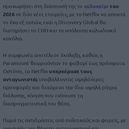
καλοκαίρι
του
προχωρήσει στη διάσπασή της το
2026
σε δύο νέες εταιρείες, με το Netflix να αποκτά
το ένα εξ αυτών, ενώ η Discovery Global θα
διατηρήσει το CNN και τα υπόλοιπα καλωδιακά
κανάλια.
Η συμφωνία αποτέλεσε έκπληξη, καθώς η
Paramount θεωρούνταν το φαβορί έως πρόσφατα.
υπερκέρασε τους
Ωστόσο, το Netflix
ανταγωνιστές
υποβάλλοντας υψηλότερες
προσφορές και δεχόμενο την ίδια υψηλή ρήτρα
διάλυσης, κίνηση που ενίσχυσε τη
διαπραγματευτική του θέση.
Παρά τις αντιδράσεις από πολιτικούς και φορείς, με
ανησυχίες για θέματα ανταγωνισμού και