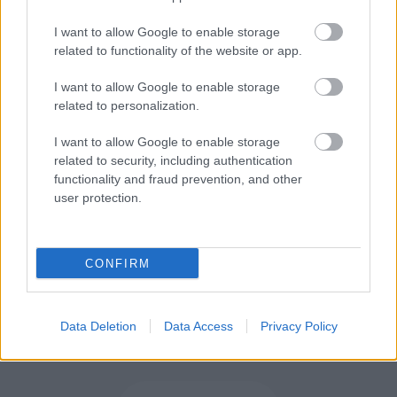
I want to allow Google to enable storage
related to functionality of the website or app.
Προσλήψεις αναπληρωτών: Περίπου
30.000 ονόματα στην α' φάση
I want to allow Google to enable storage
related to personalization.
I want to allow Google to enable storage
related to security, including authentication
functionality and fraud prevention, and other
Tags
user protection.
ΗΠΑ
Χρήματα
CONFIRM
Data Deletion
Data Access
Privacy Policy