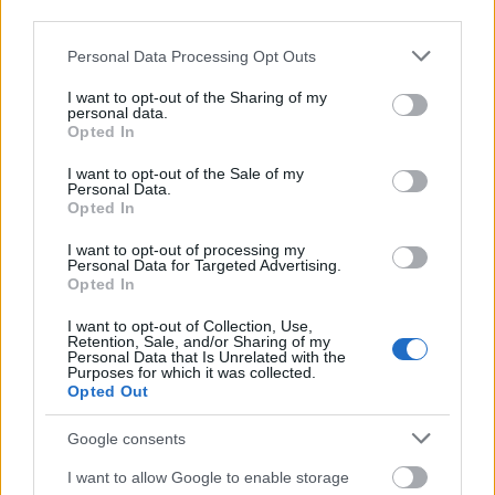
άλευρα και δημητριακά.
third parties.
Please note that this website/app uses one or more Google
Personal Data Processing Opt Outs
Στον αντίποδα, το ελαιόλαδο συνεχίζει να κινείται
services and may gather and store information including but
not limited to your visit or usage behaviour. You may click to
I want to opt-out of the Sharing of my
ανοδικά λόγω των διεθνών συνθηκών παραγωγής.
personal data.
grant or deny consent to Google and its third-party tags to
Opted In
use your data for below specified purposes in below Google
consent section.
I want to opt-out of the Sale of my
Οι τιμές στο κρέας και η προσπάθεια
Personal Data.
συγκράτησης του κόστους
Opted In
I want to opt-out of processing my
Διευκρίνισε ότι τα προϊόντα κρέατος αναμένεται να
Personal Data for Targeted Advertising.
Opted In
παραμείνουν αυξημένα, αφού δεν μπορεί να
ανατραπεί εύκολα η διεθνής εικόνα. Παρ’ όλα αυτά,
I want to opt-out of Collection, Use,
Retention, Sale, and/or Sharing of my
εξέφρασε την ελπίδα πως οι λιανέμποροι και οι
Personal Data that Is Unrelated with the
Purposes for which it was collected.
παραγωγοί θα προχωρήσουν σε κινήσεις στήριξης
Opted Out
των καταναλωτών, όπως έκαναν τα προηγούμενα
Google consents
χρόνια.
I want to allow Google to enable storage