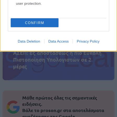
user protection.
ΑΣΕΠ: Πιστοποίηση Αγγλικών σε
μόνο 2 ημέρες στα χέρια σας
CONFIRM
Data Deletion
Data Access
Privacy Policy
ΑΣΕΠ: Εξ αποστάσεως η πιο Εύκολη
Πιστοποίηση Υπολογιστών σε 2
μέρες
Μάθε πρώτος όλες τις σημαντικές
ειδήσεις.
Βάλε το proson.gr στα αποτελέσματα
αναζήτησης της Google