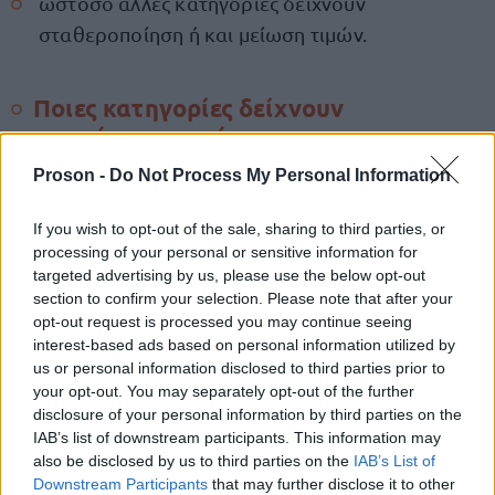
ωστόσο άλλες κατηγορίες δείχνουν
σταθεροποίηση ή και μείωση τιμών.
Ποιες κατηγορίες δείχνουν
υποχώρηση τιμών
Proson -
Do Not Process My Personal Information
Ο Γενικός Γραμματέας ανέφερε ότι αρκετά βασικά
προϊόντα καταγράφουν πτωτικές τάσεις τους
If you wish to opt-out of the sale, sharing to third parties, or
τελευταίους 18 μήνες, όπως:
processing of your personal or sensitive information for
targeted advertising by us, please use the below opt-out
section to confirm your selection. Please note that after your
καθαριστικά προϊόντα,
opt-out request is processed you may continue seeing
interest-based ads based on personal information utilized by
us or personal information disclosed to third parties prior to
είδη προσωπικής υγιεινής,
your opt-out. You may separately opt-out of the further
disclosure of your personal information by third parties on the
IAB’s list of downstream participants. This information may
ζυμαρικά,
also be disclosed by us to third parties on the
IAB’s List of
Downstream Participants
that may further disclose it to other