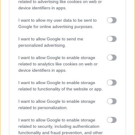
related to advertising like cookies on web or
Υπενθύμισε ότι παρά τις εκτιμήσεις για μεγάλες
device identifiers in apps.
ανατιμήσεις, σε προηγούμενες εορταστικές
I want to allow my user data to be sent to
περιόδους οι τιμές στο γιορτινό τραπέζι έμειναν
Google for online advertising purposes.
σχεδόν σταθερές.
I want to allow Google to send me
personalized advertising.
Ο πληθωρισμός στα τρόφιμα έχει επιστρέψει σε
πιο φυσιολογικά επίπεδα, όμως οι διεθνείς πιέσεις
I want to allow Google to enable storage
– κυρίως στην αγορά κρέατος – επιβαρύνουν το
related to analytics like cookies on web or
device identifiers in apps.
κόστος για τα νοικοκυριά. Η ελληνική αγορά
προσπαθεί να προσαρμοστεί και να αναζητήσει
I want to allow Google to enable storage
νέες πηγές προμήθειας, με στόχο τη
related to functionality of the website or app.
σταθεροποίηση των τιμών, ενώ η τελική εικόνα για
I want to allow Google to enable storage
το χριστουγεννιάτικο τραπέζι θα διαμορφωθεί τις
related to personalization.
προσεχείς εβδομάδες.
I want to allow Google to enable storage
related to security, including authentication
functionality and fraud prevention, and other