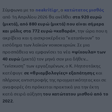
neakriti.gr
κατώτατος μισθός
Σύμφωνα με το
, ο
στα 920 ευρώ
από 1η Απριλίου 2026 θα ανέλθει
(μικτά), από 880 ευρώ (μικτά) που είναι σήμερα
και μόλις στα 772 ευρώ
«καθαρά»
, την ώρα που η
ακρίβεια και η αισχροκέρδεια “καταπίνουν” το
εισόδημα των λαϊκών νοικοκυριών. Σε μια
«ψίχουλα» των
προσπάθεια να εμφανίσει τα νέα
40 ευρώ
(μικτά) τον μηνά σαν μια δήθεν...
“ενίσχυση” των εργαζομένων, ο Κ. Μητσοτάκης
σε «θριαμβολογίες» εξαπάτησης
κατέφυγε
και
πλήρους αντιστροφής της πραγματικότητας και σε
αναφορές ότι πρόκειται πρακτικά για την έκτη
του κατώτατου μισθού από το
κατά σειρά αύξηση
2022
.