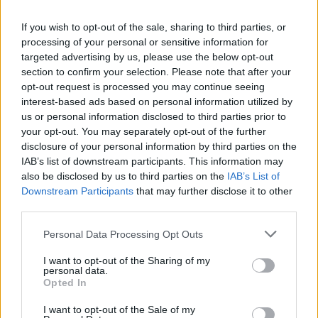
μισθών
προστεθεί και ο πληθωρισμός της ίδιας
If you wish to opt-out of the sale, sharing to third parties, or
περιόδου, που φτάνει το 18%, τότε η πραγματική
processing of your personal or sensitive information for
μείωση των μισθών φτάνει το 27%! Αυτό που
targeted advertising by us, please use the below opt-out
section to confirm your selection. Please note that after your
βιώνουν όλοι οι εργαζόμενοι είναι ότι δυναμώνει η
opt-out request is processed you may continue seeing
τάση ο μέσος μισθός να προσεγγίζει τον κατώτατο,
interest-based ads based on personal information utilized by
να
με έναν στους δύο εργαζόμενους (46,5%)
us or personal information disclosed to third parties prior to
your opt-out. You may separately opt-out of the further
αμείβονται με μισθό έως 1.000 ευρώ μικτά
.
disclosure of your personal information by third parties on the
IAB’s list of downstream participants. This information may
οι ισχυρισμοί της κυβέρνησης
Παράλληλα,
είναι
also be disclosed by us to third parties on the
IAB’s List of
Downstream Participants
that may further disclose it to other
για χιλιάδες εργαζόμενους
πρόκληση
που
third parties.
δουλεύουν με ωρομίσθιο, με ελαστικές εργασιακές
Please note that this website/app uses one or more Google
Personal Data Processing Opt Outs
σχέσεις, με όλες αυτές τις άθλιες συμβάσεις που
services and may gather and store information including but
όλες οι κυβερνήσεις έκαναν νόμο και καλούνται να
not limited to your visit or usage behaviour. You may click to
I want to opt-out of the Sharing of my
personal data.
τα βγάλουν πέρα με 350 και 400 ευρώ.
grant or deny consent to Google and its third-party tags to
Opted In
use your data for below specified purposes in below Google
consent section.
I want to opt-out of the Sale of my