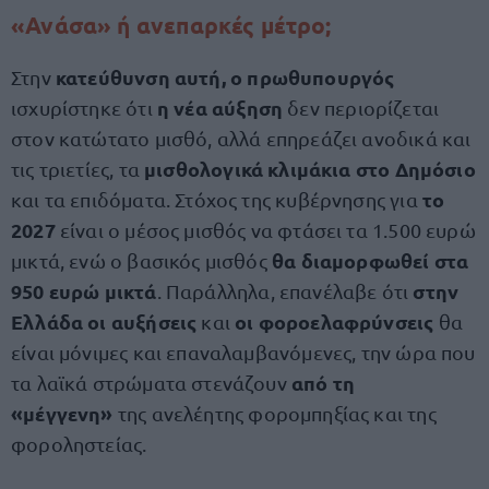
«Ανάσα» ή ανεπαρκές μέτρο;
κατεύθυνση αυτή, ο πρωθυπουργός
Στην
η νέα αύξηση
ισχυρίστηκε ότι
δεν περιορίζεται
στον κατώτατο μισθό, αλλά επηρεάζει ανοδικά και
μισθολογικά κλιμάκια στο Δημόσιο
τις τριετίες, τα
το
και τα επιδόματα. Στόχος της κυβέρνησης για
2027
είναι ο μέσος μισθός να φτάσει τα 1.500 ευρώ
θα διαμορφωθεί στα
μικτά, ενώ ο βασικός μισθός
950 ευρώ μικτά
στην
. Παράλληλα, επανέλαβε ότι
Ελλάδα οι αυξήσεις
οι φοροελαφρύνσεις
και
θα
είναι μόνιμες και επαναλαμβανόμενες, την ώρα που
από τη
τα λαϊκά στρώματα στενάζουν
«μέγγενη»
της ανελέητης φορομπηξίας και της
φοροληστείας.