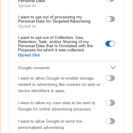
Personal Data.
Opted In
ΑΣΕΠ: Πιστοποίηση Αγγλικών σε
I want to opt-out of processing my
μόνο 2 ημέρες στα χέρια σας
Personal Data for Targeted Advertising.
Opted In
I want to opt-out of Collection, Use,
Retention, Sale, and/or Sharing of my
Personal Data that Is Unrelated with the
Purposes for which it was collected.
Opted Out
ΑΣΕΠ: Εξ αποστάσεως η πιο Εύκολη
Google consents
Πιστοποίηση Υπολογιστών σε 2
μέρες
I want to allow Google to enable storage
related to advertising like cookies on web or
device identifiers in apps.
I want to allow my user data to be sent to
Google for online advertising purposes.
Μάθε πρώτος όλες τις σημαντικές
ειδήσεις.
I want to allow Google to send me
Βάλε το proson.gr στα αποτελέσματα
personalized advertising.