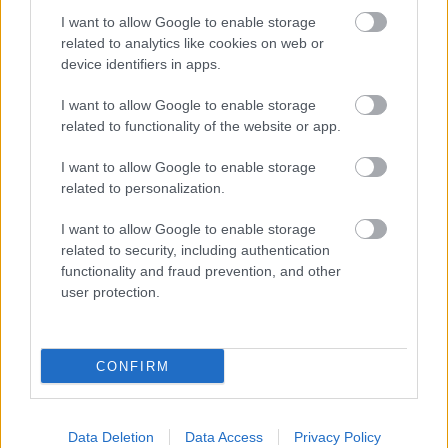
αναζήτησης της Google
I want to allow Google to enable storage
related to analytics like cookies on web or
device identifiers in apps.
I want to allow Google to enable storage
Δημοφιλείς Ειδήσεις
related to functionality of the website or app.
I want to allow Google to enable storage
related to personalization.
ΕΟΠΥΥ: Επίδομα έως 150 ευρώ – Ποιοι
I want to allow Google to enable storage
ασφαλισμένοι το δικαιούνται
related to security, including authentication
functionality and fraud prevention, and other
user protection.
Τι σημαίνει η λέξη «ρίψασπις»
CONFIRM
Προσλήψεις σε σχολεία: 1.116 θέσεις
Data Deletion
Data Access
Privacy Policy
εργασίας με απολυτήριο γυμνασίου