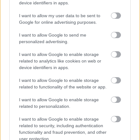
device identifiers in apps.
ΑΣΕΠ: Εξ αποστάσεως η πιο Εύκολη
Πιστοποίηση Υπολογιστών σε 2
I want to allow my user data to be sent to
Google for online advertising purposes.
μέρες
I want to allow Google to send me
personalized advertising.
I want to allow Google to enable storage
Μάθε πρώτος όλες τις σημαντικές
related to analytics like cookies on web or
device identifiers in apps.
ειδήσεις.
Βάλε το proson.gr στα αποτελέσματα
I want to allow Google to enable storage
αναζήτησης της Google
related to functionality of the website or app.
I want to allow Google to enable storage
related to personalization.
I want to allow Google to enable storage
Δημοφιλείς Ειδήσεις
related to security, including authentication
functionality and fraud prevention, and other
user protection.