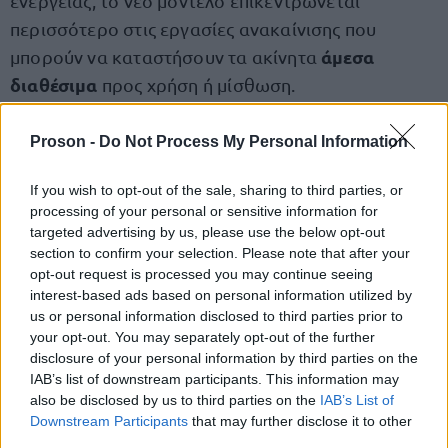
ενέργειας, το νέο μοντέλο επικεντρώνεται
περισσότερο στις εργασίες ανακαίνισης που
άμεσα
μπορούν να καταστήσουν τα ακίνητα
διαθέσιμα
προς χρήση ή μίσθωση.
80%
Εκτιμάται ότι περίπου το
των επιδοτούμενων
Proson -
Do Not Process My Personal Information
ανακαινίσεις
παρεμβάσεων θα αφορά
, ενώ μόλις
If you wish to opt-out of the sale, sharing to third parties, or
20%
το
θα κατευθύνεται σε ενεργειακές
processing of your personal or sensitive information for
αναβαθμίσεις.
targeted advertising by us, please use the below opt-out
section to confirm your selection. Please note that after your
opt-out request is processed you may continue seeing
Τα δύο στάδια
interest-based ads based on personal information utilized by
us or personal information disclosed to third parties prior to
your opt-out. You may separately opt-out of the further
Η υλοποίηση του προγράμματος θα εξελιχθεί σε
disclosure of your personal information by third parties on the
δύο στάδια
.
IAB’s list of downstream participants. This information may
also be disclosed by us to third parties on the
IAB’s List of
Downstream Participants
that may further disclose it to other
πρώτη φάση
Η
, που ξεκινά στις 15 Ιουνίου, αφορά
third parties.