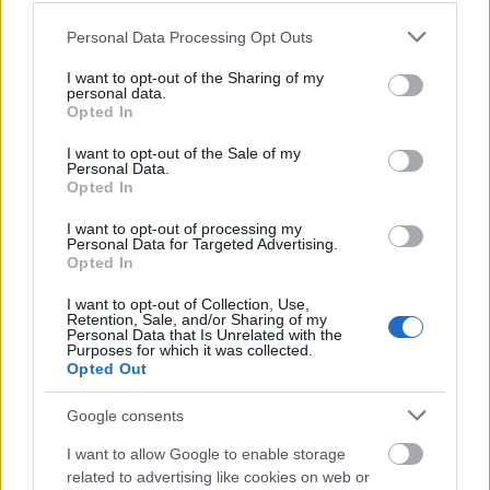
προεπιλογή
τον έλεγχο επιλεξιμότητας και την
των
Please note that this website/app uses one or more Google
ακινήτων που πληρούν τα κριτήρια ένταξης.
Personal Data Processing Opt Outs
services and may gather and store information including but
not limited to your visit or usage behaviour. You may click to
I want to opt-out of the Sharing of my
personal data.
δεύτερη φάση
Η
αναμένεται να ξεκινήσει τον
grant or deny consent to Google and its third-party tags to
Opted In
use your data for below specified purposes in below Google
Σεπτέμβριο
, όταν οι ιδιοκτήτες των ακινήτων που
consent section.
I want to opt-out of the Sale of my
αρχικό έλεγχο
θα έχουν περάσει τον
θα μπορούν
Personal Data.
Opted In
να υποβάλουν τις οριστικές αιτήσεις
χρηματοδότησης.
I want to opt-out of processing my
Personal Data for Targeted Advertising.
Opted In
I want to opt-out of Collection, Use,
Retention, Sale, and/or Sharing of my
ΑΣΕΠ: Πιστοποίηση Αγγλικών σε
Personal Data that Is Unrelated with the
Purposes for which it was collected.
μόνο 2 ημέρες στα χέρια σας
Opted Out
Google consents
I want to allow Google to enable storage
related to advertising like cookies on web or