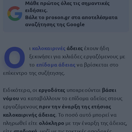
Μάθε πρώτος όλες τις σημαντικές
ειδήσεις.
Βάλε το proson.gr στα αποτελέσματα
αναζήτησης της Google
Ο
καλοκαιρινές
άδειες
ι
έχουν ήδη
ξεκινήσει για χιλιάδες εργαζόμενους με
επίδομα άδειας
το
να βρίσκεται στο
επίκεντρο της συζήτησης.
εργοδότες
βάσει
Ειδικότερα, οι
υποχρεούνται
νόμου
να καταβάλλουν το επίδομα αδείας στους
πριν την έναρξη της ετήσιας
εργαζόμενους
καλοκαιρινής άδειας
. Το ποσό αυτό μπορεί να
ολόκληρο
πληρωθεί είτε
με την έναρξη της άδειας,
σταδιακά
είτε
, μαζί με τις τακτικές αποδοχές.