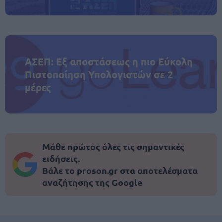
ΑΣΕΠ: Εξ αποστάσεως η πιο Εύκολη
Πιστοποίηση Υπολογιστών σε 2
μέρες
Μάθε πρώτος όλες τις σημαντικές
ειδήσεις.
Βάλε το proson.gr στα αποτελέσματα
αναζήτησης της Google