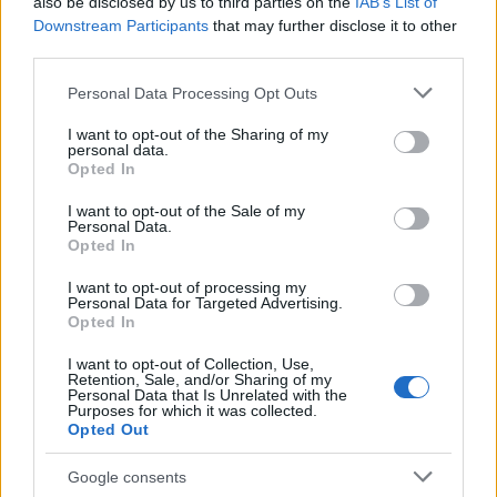
also be disclosed by us to third parties on the
συμπληρωθεί 2 έτη απασχόλησης μέσα στο
IAB’s List of
Downstream Participants
that may further disclose it to other
τρίτο ημερολογιακό έτος.
third parties.
Οι μισθωτοί με προϋπηρεσία τουλάχιστον 10
Please note that this website/app uses one or more Google
Personal Data Processing Opt Outs
services and may gather and store information including but
έτη στον ίδιο εργοδότη ή 12 έτη σε
not limited to your visit or usage behaviour. You may click to
I want to opt-out of the Sharing of my
οποιοδήποτε εργοδότη
δικαιούνται 25
personal data.
grant or deny consent to Google and its third-party tags to
Opted In
εργάσιμες ημέρες άδειας, για όσους είναι με
use your data for below specified purposes in below Google
consent section.
πενθήμερο, ή 30 εργάσιμες ημέρες άδειας, για
I want to opt-out of the Sale of my
Personal Data.
όσους είναι με εξαήμερο με αποδοχές (ΕΓΣΣΕ
Opted In
2000-2001, άρθρο 6).
I want to opt-out of processing my
Personal Data for Targeted Advertising.
Opted In
Επίσης οι μισθωτοί, από 1-1-2008
μετά τη
,
συμπλήρωση 25ετούς υπηρεσίας ή
I want to opt-out of Collection, Use,
Retention, Sale, and/or Sharing of my
προϋπηρεσίας
δικαιούνται μία εργάσιμη ημέρα
Personal Data that Is Unrelated with the
Purposes for which it was collected.
παραπάνω, δηλ. 26 ημέρες για τους
Opted Out
εργαζόμενους με πενθήμερο και 31 ημέρες για
Google consents
τους εργαζόμενους με εξαήμερο (ΕΓΣΣΕ 2008-