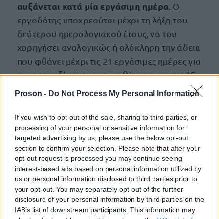
αυξάνεται κατά μία εργάσιμη ημέρα
. Ο
εργοδότης υποχρεούται μέχρι τη λήξη του
δεύτερου ημερολογιακού έτους, να του
χορηγήσει αναλογικώς ή ολόκληρη την άδεια
που φθάνει μέχρι τις 21 εργάσιμες ημέρες για
τους εργαζόμενους με πενθήμερο, και τις 25
εργάσιμες ημέρες για τους εργαζόμενους με
Proson -
Do Not Process My Personal Information
εξαήμερο.
If you wish to opt-out of the sale, sharing to third parties, or
Κατά το τρίτο ημερολογιακό έτος,
καθώς και
processing of your personal or sensitive information for
targeted advertising by us, please use the below opt-out
τα επόμενα ο μισθωτός δικαιούται να λάβει
section to confirm your selection. Please note that after your
ολόκληρη την άδεια του σε κάθε χρονικό σημείο
opt-out request is processed you may continue seeing
του έτους αυτού. Η άδεια αυτή θα φθάσει τις 22
interest-based ads based on personal information utilized by
us or personal information disclosed to third parties prior to
εργάσιμες ημέρες για τους εργαζόμενους με
your opt-out. You may separately opt-out of the further
πενθήμερο ή τις 26 εργάσιμες ημέρες για τους
disclosure of your personal information by third parties on the
εργαζόμενους με εξαήμερο, εάν έχουν
IAB’s list of downstream participants. This information may