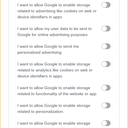
2009, άρθρο 3).
I want to allow Google to enable storage
related to advertising like cookies on web or
device identifiers in apps.
Κατ' εξαίρεση επιτρέπεται η κατάτμηση της
αδείας υπό προϋποθέσεις,
I want to allow my user data to be sent to
δηλαδή, σε περίπτωση
Google for online advertising purposes.
ιδιαίτερης σοβαρής ή επειγούσης ανάγκης της
επιχειρήσεως ή κατ' αίτηση του μισθωτού λόγω
I want to allow Google to send me
personalized advertising.
δικαιολογημένης αιτίας και πάντοτε μετά από
έγκριση της αρμόδιας περιφερειακής Υπηρεσίας
I want to allow Google to enable storage
του Υπ. Εργασίας. Στην περίπτωση αυτή το πρώτο
related to analytics like cookies on web or
device identifiers in apps.
τμήμα της αδείας πρέπει να περιλαμβάνει 6
τουλάχιστον ημέρες. Για δε τους ανηλίκους, κάτω
I want to allow Google to enable storage
των 18 ετών, 12 τουλάχιστον εργάσιμες μέρες.
related to functionality of the website or app.
I want to allow Google to enable storage
Σε περίπτωση διαφωνίας μεταξύ εργοδότη και
related to personalization.
για τη διάρκεια της άδειας
εργαζόμενου
(όχι
I want to allow Google to enable storage
λιγότερο από 6 ημέρες) και το χρόνο χορήγησής