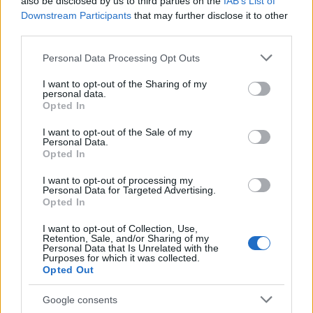
also be disclosed by us to third parties on the
IAB’s List of
ΕΡΤnews,
Downstream Participants
διευκρινίζοντας ότι το μέτρο θα είναι
that may further disclose it to other
third parties.
διαθέσιμο σε οικογένειες σε όλη τη χώρα μέσα στις
επόμενες εβδομάδες.
Please note that this website/app uses one or more Google
Personal Data Processing Opt Outs
services and may gather and store information including but
not limited to your visit or usage behaviour. You may click to
I want to opt-out of the Sharing of my
personal data.
Τι καλύπτει η επιδότηση
grant or deny consent to Google and its third-party tags to
Opted In
use your data for below specified purposes in below Google
consent section.
I want to opt-out of the Sale of my
Το πρόγραμμα προβλέπει επιδοτούμενη φύλαξη
Personal Data.
Opted In
με τη μορφή voucher που μπορεί να
στο σπίτι,
ανέλθει έως 500 ευρώ τον μήνα.
Το ποσό αφορά
I want to opt-out of processing my
Personal Data for Targeted Advertising.
την κάλυψη του κόστους απασχόλησης επιμελητή ή
Opted In
επιμελήτριας φροντίδας, με νόμιμο και δηλωμένο
I want to opt-out of Collection, Use,
τρόπο.
Retention, Sale, and/or Sharing of my
Personal Data that Is Unrelated with the
Purposes for which it was collected.
Opted Out
Η συγκεκριμένη μορφή φροντίδας απευθύνεται
κυρίως σε οικογένειες που δεν έχουν πρόσβαση σε
Google consents