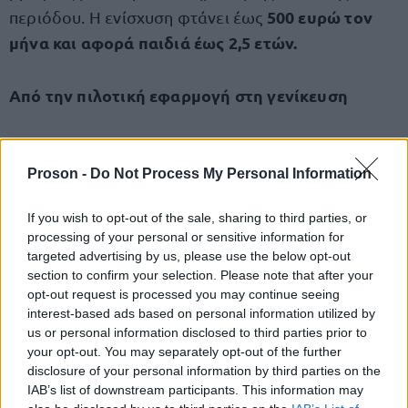
500 ευρώ τον
περιόδου. Η ενίσχυση φτάνει έως
μήνα και αφορά παιδιά έως 2,5 ετών.
Από την πιλοτική εφαρμογή στη γενίκευση
Μετά από περισσότερο από έναν χρόνο πιλοτικής
λειτουργίας, το πρόγραμμα «Νταντάδες της
Proson -
Do Not Process My Personal Information
Γειτονιάς» επεκτείνεται σε πανελλαδικό επίπεδο. Η
If you wish to opt-out of the sale, sharing to third parties, or
62 δήμους, όπου
πιλοτική φάση εφαρμόστηκε σε
processing of your personal or sensitive information for
καταγράφηκαν 925 ενεργές συμβάσεις
, στοιχείο
targeted advertising by us, please use the below opt-out
που – σύμφωνα με το αρμόδιο υπουργείο –
section to confirm your selection. Please note that after your
opt-out request is processed you may continue seeing
επιβεβαιώνει τη ζήτηση για ευέλικτες λύσεις
interest-based ads based on personal information utilized by
φύλαξης παιδιών πολύ μικρής ηλικίας.
us or personal information disclosed to third parties prior to
your opt-out. You may separately opt-out of the further
disclosure of your personal information by third parties on the
Τη μετάβαση στη γενικευμένη εφαρμογή
IAB’s list of downstream participants. This information may
Έλενα Ράπτη, σε δηλώσεις της στο
επιβεβαίωσε η