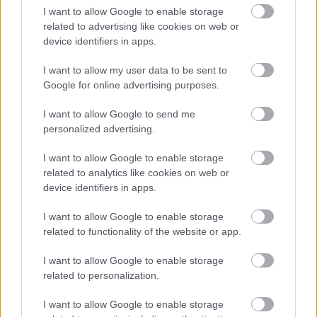
δομές βρεφικής φροντίδας ή χρειάζονται ευέλικτο
I want to allow Google to enable storage
ωράριο, λόγω εργασιακών υποχρεώσεων.
related to advertising like cookies on web or
device identifiers in apps.
Και 750 ευρώ εφάπαξ επίδομα μέσω
I want to allow my user data to be sent to
ΔΥΠΑ για εργαζόμενους του ιδιωτικού
Google for online advertising purposes.
τομέα μέσα στον Φεβρουάριο
I want to allow Google to send me
personalized advertising.
Παράλληλα αναμένεται να ανακοινωθεί μεγάλο
πρόγραμμα voucher κατάρτισης όπου θα γίνει ολο
I want to allow Google to enable storage
related to analytics like cookies on web or
εξ αποστάσεως και θα δίνει έως 750 ευρώ τους
device identifiers in apps.
λογαριασμούς των εργαζόμενων του ιδιωτικού
τομέα
I want to allow Google to enable storage
related to functionality of the website or app.
επίδομα - voucher ενημερώνει τηλεφωνικά
Για το
I want to allow Google to enable storage
related to personalization.
και Πανελλαδικά το ΕΚΕΚ ΑΤΗΕΝΑ
- Θα αφορά
πάνω από 100.000 ιδιωτικούς υπαλλήλους
I want to allow Google to enable storage