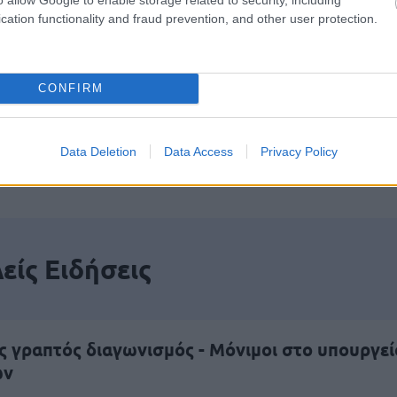
αποστάσεως η πιο Εύκολη Πιστοποίηση Υπολογι
cation functionality and fraud prevention, and other user protection.
CONFIRM
πρώτος όλες τις σημαντικές ειδήσεις.
Data Deletion
Data Access
Privacy Policy
 το proson.gr στα αποτελέσματα αναζήτησης τη
είς Ειδήσεις
ς γραπτός διαγωνισμός - Μόνιμοι στο υπουργεί
ών