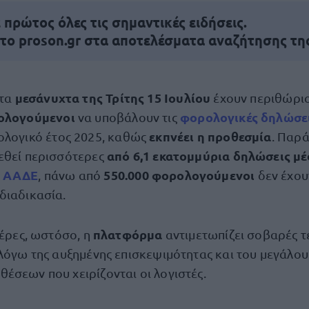
πρώτος όλες τις σημαντικές ειδήσεις.
 το proson.gr στα αποτελέσματα αναζήτησης τη
μεσάνυχτα της Τρίτης 15 Ιουλίου
 τα
έχουν περιθώρι
ολογούμενοι
φορολογικές δηλώσε
να υποβάλουν τις
εκπνέει η προθεσμία
λογικό έτος 2025, καθώς
. Παρά
από 6,1 εκατομμύρια δηλώσεις μέ
εθεί περισσότερες
ΑΑΔΕ
550.000 φορολογούμενοι
ς
, πάνω από
δεν έχου
διαδικασία.
πλατφόρμα
μέρες, ωστόσο, η
αντιμετωπίζει σοβαρές τ
 λόγω της αυξημένης επισκεψιμότητας και του μεγάλο
έσεων που χειρίζονται οι λογιστές.