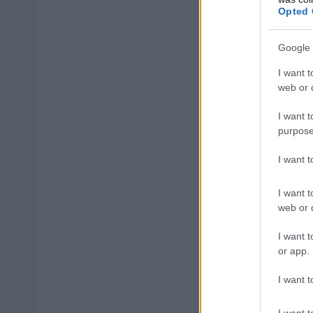
Opted 
44% των δηλώ
Google 
Το επόμενο 48
I want t
web or d
αρμόδι
Αν και οι
I want t
απόφαση μπορεί 
purpose
και τη σταθερότ
I want 
I want t
web or d
ΑΣΕΠ: Πισ
I want t
or app.
I want t
I want t