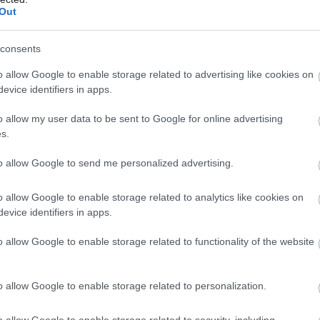
Out
σεων είναι μηδενικές
consents
ωρο θα κρίνει τις εξελίξεις
o allow Google to enable storage related to advertising like cookies on
evice identifiers in apps.
ες αρχές
επαναλαμβάνουν ότι δεν εξετάζουν παράταση
o allow my user data to be sent to Google for online advertising
να επανεκτιμηθεί τις επόμενες ώρες, ανάλογα με το
s.
ητα της πλατφόρμας.
to allow Google to send me personalized advertising.
o allow Google to enable storage related to analytics like cookies on
evice identifiers in apps.
τοποίηση Αγγλικών σε μόνο 2 ημέρες στα χέρια
o allow Google to enable storage related to functionality of the website
o allow Google to enable storage related to personalization.
o allow Google to enable storage related to security, including