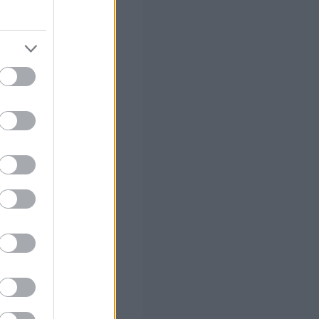
, η τελική
ν ρυθμό υποβολών
 σας