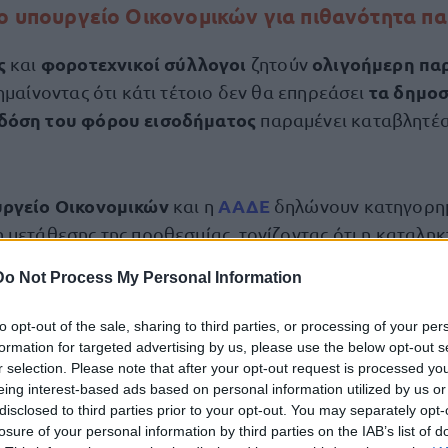
το υπουργείο Οικονομικών για πιθανότητα π
ές
φοροτεχνικοί σύλλογοι
ολιγοήμερη παρ
και
ζητούν
τα δημοσ
σημαίνοντας ότι κάτι τέτοιο δεν θα επηρεάσει
δόση του φόρου εισοδήματος
παραμένει καταβλητέ
ργείο Οικονομικών
ΑΑΔΕ
και η
δηλώνουν κατηγορημ
 μετάθεσης της προθεσμίας, τονίζοντας ότι η καταληκ
ρή.
Do Not Process My Personal Information
ο στόχος εμπρόθεσμης ολοκλήρωσης
ί
, θα πρέπει ν
to opt-out of the sale, sharing to third parties, or processing of your per
0 δηλώσεις την ημέρα
, συμπεριλαμβανομένων των ημ
formation for targeted advertising by us, please use the below opt-out s
r selection. Please note that after your opt-out request is processed y
φορολογούμενοι
υ. Οι
που καθυστερούν θα πρέπει ν
eing interest-based ads based on personal information utilized by us or
ώστε να αποφύγουν πρόστιμα και προσαυξήσεις.
disclosed to third parties prior to your opt-out. You may separately opt-
losure of your personal information by third parties on the IAB’s list of