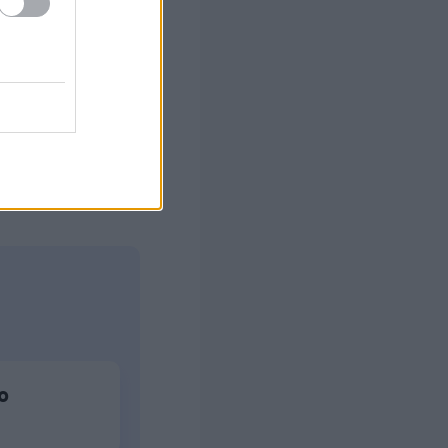
στών σε 2
ς Google
ο