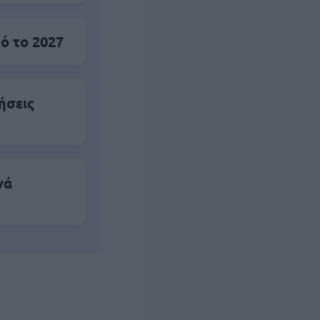
ό το 2027
ήσεις
νά