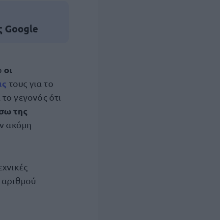
ς Google
οι
ο
ις
τους για το
 το γεγονός ότι
σω της
ν ακόμη
εχνικές
υ αριθμού