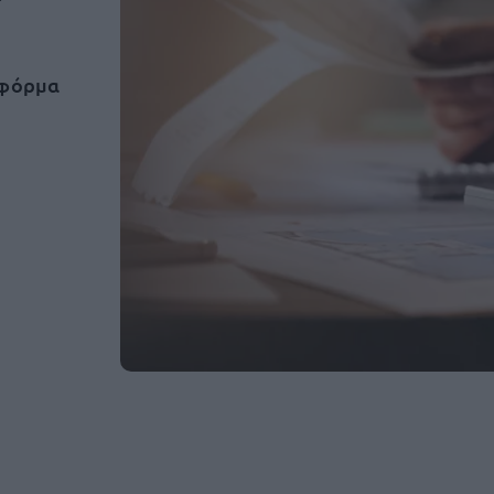
τφόρμα