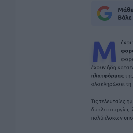
Μάθε 
Βάλε
Μ
έχρι
φορ
φορο
έχουν ήδη κατατ
πλατφόρμας
τη
ολοκληρώσει τη 
Τις τελευταίες η
δυσλειτουργίες,
πολύπλοκων υποθ