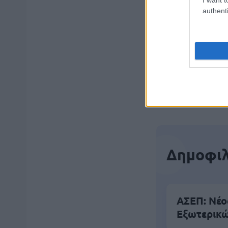
ΑΣΕΠ: Εξ 
authenti
μέρες
Μάθε 
Βάλε
Δημοφιλ
ΑΣΕΠ: Νέο
Εξωτερικ