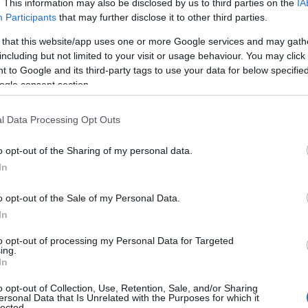
. This information may also be disclosed by us to third parties on the
IA
ήματα και εξαιρέσεις
Participants
that may further disclose it to other third parties.
 that this website/app uses one or more Google services and may gath
δυνατό
τεκμηριωμένων τεχνικών δυσκολιών, υπάρχει
including but not limited to your visit or usage behaviour. You may click 
οβολής μέσω της εφαρμογής
«Τα Αιτήματά μου»
στ
 to Google and its third-party tags to use your data for below specifi
ogle consent section.
ωπα
, προβλέπεται επιπλέον προθεσμία 10 εργάσιμων
l Data Processing Opt Outs
ιπτώσεις
όπως σοβαρή ασθένεια, τοκετός ή θάνατος τ
o opt-out of the Sharing of my personal data.
 πιθανή απαλλαγή από πρόστιμα, με την απαραίτητη πρ
In
.
o opt-out of the Sale of my Personal Data.
In
ΑΑΔΕ
ελευταία διαθέσιμα στοιχεία της
(έως 9 Ιουλίου
to opt-out of processing my Personal Data for Targeted
ing.
In
σεων είναι χρεωστικές, με μέσο φόρο 1.949 ευρώ
o opt-out of Collection, Use, Retention, Sale, and/or Sharing
τωτικές, με μέση επιστροφή 375 ευρώ
ersonal Data that Is Unrelated with the Purposes for which it
lected.