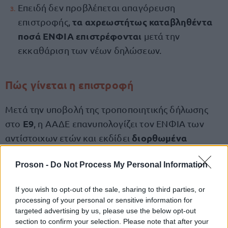
Επειδή δεν προβλέπεται απαγόρευση
τα αχρεωστήτως καταβληθέντα
επιστροφής,
ποσά ΕΝΦΙΑ επιστρέφονται
μετά την
εκκαθάριση των νέων δηλώσεων.
Πώς γίνεται η επιστροφή
Μετά την υποβολή της τροποποιητικής δήλωσης
Ε9
στο
, η ΑΑΔΕ επανυπολογίζει τον ΕΝΦΙΑ των
διορθωμένα
αντίστοιχων ετών και εκδίδει
εκκαθαριστικά σημειώματα
.
Proson -
Do Not Process My Personal Information
Σε περιπτώσεις όπου προκύπτει ότι είχαν
If you wish to opt-out of the sale, sharing to third parties, or
ποσά
καταβληθεί ποσά χωρίς να οφείλονται, τα
processing of your personal or sensitive information for
επιστρέφονται αυτόματα
στον τραπεζικό
targeted advertising by us, please use the below opt-out
section to confirm your selection. Please note that after your
λογαριασμό (ΙΒΑΝ) που έχει δηλώσει ο