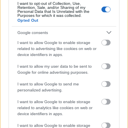
την επιστροφή.
I want to opt-out of Collection, Use,
Retention, Sale, and/or Sharing of my
Personal Data that Is Unrelated with the
Purposes for which it was collected.
δικαίωσης
Η ρύθμιση αυτή δίνει τη δυνατότητα
Opted Out
χιλιάδων επαγγελματιών και επιχειρήσεων
που
Google consents
κατέβαλαν φόρους για ακίνητα που δεν θα έπρεπε
να επιβαρυνθούν, ενισχύοντας παράλληλα την
I want to allow Google to enable storage
εμπιστοσύνη στη φορολογική διοίκηση
related to advertising like cookies on web or
και την
device identifiers in apps.
ορθή εφαρμογή του ΕΝΦΙΑ
.
I want to allow my user data to be sent to
Google for online advertising purposes.
ΑΣΕΠ: Πιστοποίηση Αγγλικών σε
I want to allow Google to send me
personalized advertising.
μόνο 2 ημέρες στα χέρια σας
I want to allow Google to enable storage
related to analytics like cookies on web or
device identifiers in apps.
I want to allow Google to enable storage