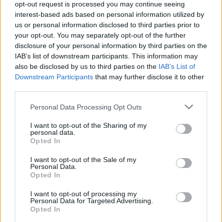
opt-out request is processed you may continue seeing
φορολογούμενος στο myAADE.
interest-based ads based on personal information utilized by
us or personal information disclosed to third parties prior to
your opt-out. You may separately opt-out of the further
Τι πρέπει να κάνουν οι ιδιοκτήτες
disclosure of your personal information by third parties on the
IAB’s list of downstream participants. This information may
Οι ενδιαφερόμενοι οφείλουν να:
also be disclosed by us to third parties on the
IAB’s List of
Downstream Participants
that may further disclose it to other
third parties.
Ε9
Ελέγξουν αν έχουν δηλώσει σωστά στο
την
Please note that this website/app uses one or more Google
Personal Data Processing Opt Outs
ιδιοχρησιμοποίηση των επαγγελματικών τους
services and may gather and store information including but
ακινήτων.
not limited to your visit or usage behaviour. You may click to
I want to opt-out of the Sharing of my
personal data.
grant or deny consent to Google and its third-party tags to
Opted In
use your data for below specified purposes in below Google
τροποποιητική δήλωση
30
Υποβάλουν
έως τις
consent section.
I want to opt-out of the Sale of my
Ιουνίου 2025
, αν διαπιστώσουν παραλείψεις.
Personal Data.
Opted In
I want to opt-out of processing my
σωστά τον
Διασφαλίσουν ότι έχουν δηλώσει
Personal Data for Targeted Advertising.
ΙΒΑΝ
στο myAADE, ώστε να λάβουν εγκαίρως
Opted In