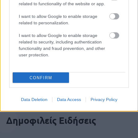
related to functionality of the website or app.
ΑΣΕΠ: Εξ αποστάσεως η πιο Εύκολη
Πιστοποίηση Υπολογιστών σε 2
I want to allow Google to enable storage
μέρες
related to personalization.
I want to allow Google to enable storage
related to security, including authentication
functionality and fraud prevention, and other
user protection.
Μάθε πρώτος όλες τις σημαντικές
ειδήσεις.
Βάλε το proson.gr στα αποτελέσματα
CONFIRM
αναζήτησης της Google
Data Deletion
Data Access
Privacy Policy
Δημοφιλείς Ειδήσεις