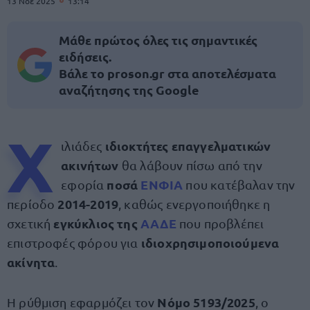
13 Νοε 2025
13:14
Μάθε πρώτος όλες τις σημαντικές
ειδήσεις.
Βάλε το proson.gr στα αποτελέσματα
αναζήτησης της Google
Χ
ιδιοκτήτες επαγγελματικών
ιλιάδες
ακινήτων
θα λάβουν πίσω από την
ποσά
ΕΝΦΙΑ
εφορία
που κατέβαλαν την
2014-2019
περίοδο
, καθώς ενεργοποιήθηκε η
εγκύκλιος της
ΑΑΔΕ
σχετική
που προβλέπει
ιδιοχρησιμοποιούμενα
επιστροφές φόρου για
ακίνητα
.
Νόμο 5193/2025
Η ρύθμιση εφαρμόζει τον
, ο