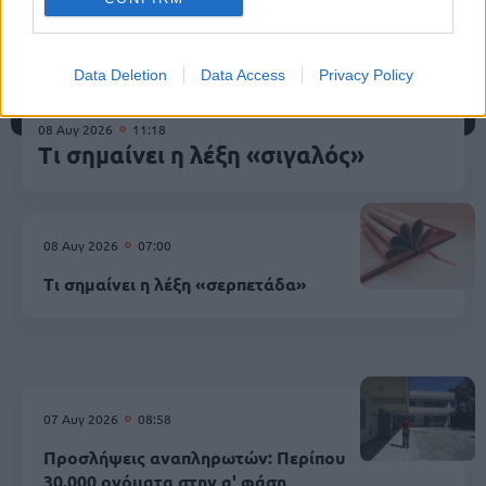
Data Deletion
Data Access
Privacy Policy
08 Αυγ 2026
11:18
Τι σημαίνει η λέξη «σιγαλός»
08 Αυγ 2026
07:00
Τι σημαίνει η λέξη «σερπετάδα»
07 Αυγ 2026
08:58
Προσλήψεις αναπληρωτών: Περίπου
30.000 ονόματα στην α' φάση