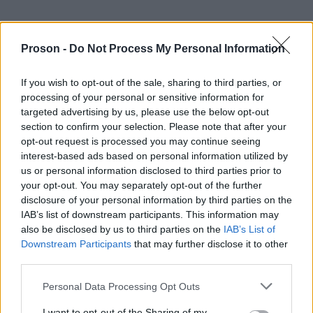
Μάθε πρώτος όλες τις σημαντικές
Proson -
Do Not Process My Personal Information
ειδήσεις.
Βάλε το proson.gr στα αποτελέσματα
If you wish to opt-out of the sale, sharing to third parties, or
αναζήτησης της Google
processing of your personal or sensitive information for
targeted advertising by us, please use the below opt-out
section to confirm your selection. Please note that after your
opt-out request is processed you may continue seeing
interest-based ads based on personal information utilized by
Δημοφιλείς Ειδήσεις
us or personal information disclosed to third parties prior to
your opt-out. You may separately opt-out of the further
disclosure of your personal information by third parties on the
IAB’s list of downstream participants. This information may
also be disclosed by us to third parties on the
IAB’s List of
Αυτό το επίδομα δίνει 300 ευρώ - Δεν
Downstream Participants
that may further disclose it to other
χρειάζεται αίτηση
third parties.
Please note that this website/app uses one or more Google
Personal Data Processing Opt Outs
services and may gather and store information including but
not limited to your visit or usage behaviour. You may click to
I want to opt-out of the Sharing of my