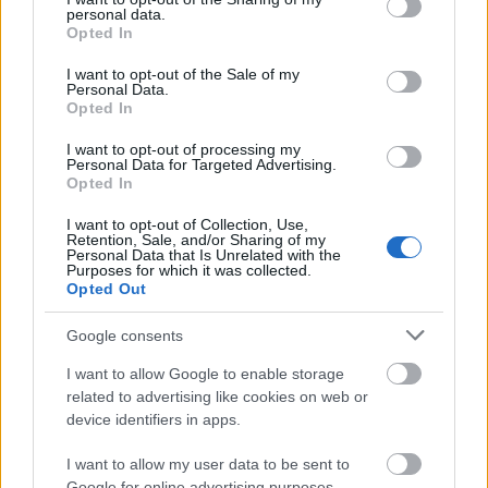
Τουρισμός για Όλους 2026: Voucher
personal data.
grant or deny consent to Google and its third-party tags to
έως 600 ευρώ - Ποια ΑΦΜ παίρνουν
Opted In
use your data for below specified purposes in below Google
σειρά σήμερα
consent section.
I want to opt-out of the Sale of my
Personal Data.
Opted In
I want to opt-out of processing my
ΟΠΕΚΑ: Μηνιαίο επίδομα έως 210
Personal Data for Targeted Advertising.
ευρώ - Πώς θα τα πάρετε
Opted In
I want to opt-out of Collection, Use,
Retention, Sale, and/or Sharing of my
Personal Data that Is Unrelated with the
Purposes for which it was collected.
ΔΥΠΑ: Ειδικό βοήθημα ανεργίας 565
Opted Out
ευρώ – Ποια δικαιολογητικά
απαιτούνται
Google consents
I want to allow Google to enable storage
related to advertising like cookies on web or
device identifiers in apps.
Tags
I want to allow my user data to be sent to
Google for online advertising purposes.