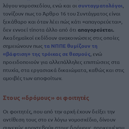
συνταγματολόγοι
λόγου νομοσχεδίου, ενώ και οι
,
τονίζουν πως το Άρθρο 16 του Συντάγματος είναι
ξεκάθαρο και όταν λέει πώς κάτι «απαγορεύεται»,
απαγορεύεται.
δεν εννοεί τίποτα άλλο από ότι
Ακαδημαϊκοί εκδίδουν ανακοινώσεις στις οποίες
τα ΝΠΠΕ θυμίζουν τη
σημειώνουν πως
«βάφτιση» της τρόικας σε θεσμούς
, ενώ
προειδοποιούν για αλλεπάλληλες επιπτώσεις στα
πτυχία, στα εργασιακά δικαιώματα, καθώς και στις
αμοιβές των αποφοίτων.
Στους «δρόμους» οι φοιτητές
Οι φοιτητές, που από την αρχή έχουν δείξει την
αντίθεση τους στο εν λόγω νομοσχέδιο, δίνουν
συνεχώς «ραντεβού» στους δρόμους, προκειμένου