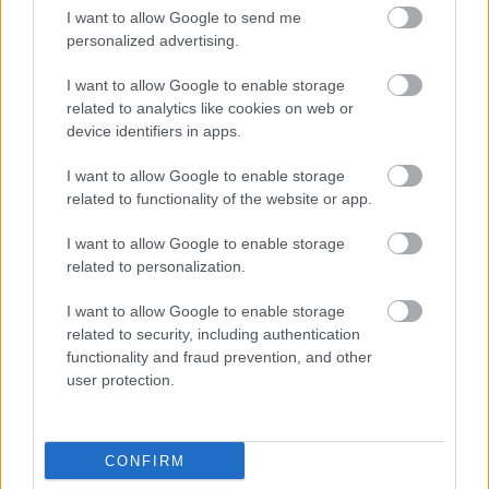
I want to allow Google to send me
ΑΣΕΠ: Πιστοποίηση Αγγλικών σε
personalized advertising.
μόνο 2 ημέρες στα χέρια σας
I want to allow Google to enable storage
related to analytics like cookies on web or
device identifiers in apps.
I want to allow Google to enable storage
related to functionality of the website or app.
ΑΣΕΠ: Εξ αποστάσεως η πιο Εύκολη
I want to allow Google to enable storage
Πιστοποίηση Υπολογιστών σε 2
related to personalization.
μέρες
I want to allow Google to enable storage
related to security, including authentication
functionality and fraud prevention, and other
user protection.
Μάθε πρώτος όλες τις σημαντικές
ειδήσεις.
Βάλε το proson.gr στα αποτελέσματα
CONFIRM
αναζήτησης της Google