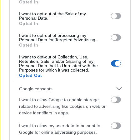
Opted In
για να είναι
νόμιμη
η ίδρυση ιδιωτικών
τρόπος
use your data for below specified purposes in below Google
consent section.
ΑΕΙ
στην Ελλάδα είναι η αναθεώρηση του
I want to opt-out of the Sale of my
Personal Data.
Συντάγματος η οποία όμως απαιτεί συγκεκριμένες
Opted In
τυπικές διαδικασίες και αυξημένες
I want to opt-out of processing my
κοινοβουλευτικές πλειοψηφίες που
Personal Data for Targeted Advertising.
Opted In
αντικατοπτρίζουν μια ευρύτερη πολιτική και
κοινωνική συναίνεση.
I want to opt-out of Collection, Use,
Retention, Sale, and/or Sharing of my
Personal Data that Is Unrelated with the
Purposes for which it was collected.
Τέλος, εκφράζει τον φόβο πως αν το νομοσχέδιο
Opted Out
την περαιτέρω
περάσει, ανοίγει ο δρόμος για
Google consents
καταπάτηση του Συντάγματος
αναφέροντας πως
I want to allow Google to enable storage
«δεν θα υπάρχει κανένα εμπόδιο να επεκταθεί η
related to advertising like cookies on web or
τακτική αυτή και στις... ανεπίδεκτες αναθεώρησης
device identifiers in apps.
διατάξεις του Συντάγματος».
I want to allow my user data to be sent to
Google for online advertising purposes.