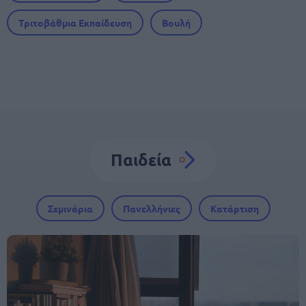
Τριτοβάθμια Εκπαίδευση
Βουλή
Παιδεία
Σεμινάρια
Πανελλήνιες
Κατάρτιση