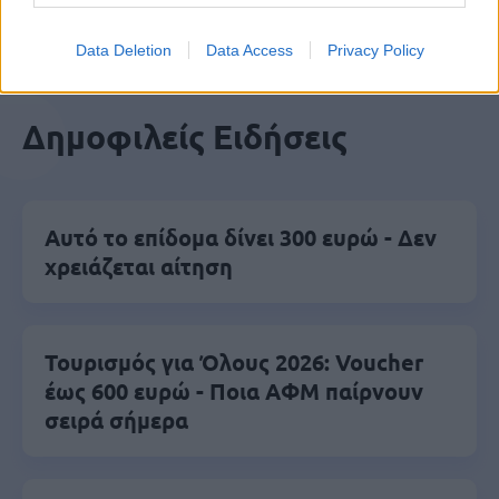
Data Deletion
Data Access
Privacy Policy
Δημοφιλείς Ειδήσεις
Αυτό το επίδομα δίνει 300 ευρώ - Δεν
χρειάζεται αίτηση
Τουρισμός για Όλους 2026: Voucher
έως 600 ευρώ - Ποια ΑΦΜ παίρνουν
σειρά σήμερα