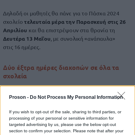
Δηλαδή οι μαθητές θα πάνε για το Πάσχα 2024
τελευταία μέρα την Παρασκευή στις 26
σχολείο
Απριλίου
και θα επιστρέψουν στα θρανία τη
Δευτέρα 13 Μαΐου
, με συνολική «ανάπαυλα»
στις 16 ημέρες.
Δύο έξτρα ημέρες διακοπών σε όλα τα
σχολεία
Αξίζει να σημειωθεί επίσης πως μαθητές και
Proson -
Do Not Process My Personal Information
ακόμη
εκπαιδευτικοί φαίνεται πως θα απολαύσουν
δύο ημέρες διακοπών
πριν τελειώσει το
If you wish to opt-out of the sale, sharing to third parties, or
ευρωεκλογών του
ακαδημαϊκό έτος, εξαιτίας των
processing of your personal or sensitive information for
2024
.
targeted advertising by us, please use the below opt-out
section to confirm your selection. Please note that after your