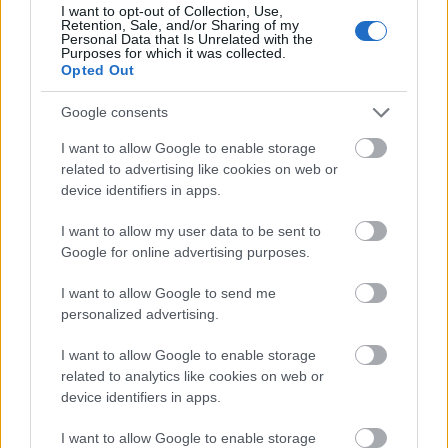
μέρες
I want to opt-out of Collection, Use,
Retention, Sale, and/or Sharing of my
Personal Data that Is Unrelated with the
Purposes for which it was collected.
Opted Out
Google consents
Μάθε πρώτος όλες τις σημαντικές
ειδήσεις.
I want to allow Google to enable storage
related to advertising like cookies on web or
Βάλε το proson.gr στα αποτελέσματα
device identifiers in apps.
αναζήτησης της Google
I want to allow my user data to be sent to
Google for online advertising purposes.
I want to allow Google to send me
Δημοφιλείς Ειδήσεις
personalized advertising.
I want to allow Google to enable storage
related to analytics like cookies on web or
device identifiers in apps.
Πυροσβεστική Σχολή: Νέος
κανονισμός για δόκιμους – Τι αλλάζει
I want to allow Google to enable storage