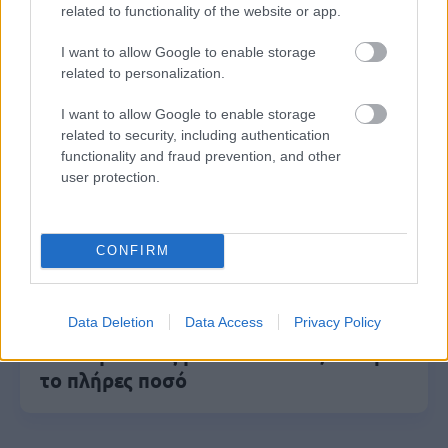
related to functionality of the website or app.
σε διαμονή, σίτιση και πρακτική
εκπαίδευση
I want to allow Google to enable storage
related to personalization.
I want to allow Google to enable storage
Σχολεία: 42 προσλήψεις καθαριστών
related to security, including authentication
στον Δήμο Ηγουμενίτσας
functionality and fraud prevention, and other
user protection.
ΑΣΕΠ: Οι τρεις επικρατέστεροι
CONFIRM
υποψήφιοι για την ΑΕΜΥ
Data Deletion
Data Access
Privacy Policy
Εθνική Σύνταξη 2026: Στα 446,87 ευρώ
το πλήρες ποσό