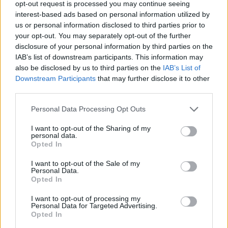
opt-out request is processed you may continue seeing
κλειστά δύο
Έτσι, τα σχολεία θα παραμείνουν
interest-based ads based on personal information utilized by
ημέρες τον Ιούνιο
Παρασκευή
, συγκεκριμένα την
us or personal information disclosed to third parties prior to
your opt-out. You may separately opt-out of the further
7 Ιουνίου
Δευτέρα 10 Ιουνίου 2024
και την
,
disclosure of your personal information by third parties on the
προκειμένου να διεξαχθούν οι εν λόγω εκλογές,
IAB’s list of downstream participants. This information may
καθώς η ψηφοφορία γίνεται σε αυτά.
also be disclosed by us to third parties on the
IAB’s List of
Downstream Participants
that may further disclose it to other
third parties.
Please note that this website/app uses one or more Google
Personal Data Processing Opt Outs
ΑΣΕΠ: Πιστοποίηση Αγγλικών σε
services and may gather and store information including but
not limited to your visit or usage behaviour. You may click to
I want to opt-out of the Sharing of my
μόνο 2 ημέρες στα χέρια σας
personal data.
grant or deny consent to Google and its third-party tags to
Opted In
use your data for below specified purposes in below Google
consent section.
I want to opt-out of the Sale of my
Personal Data.
Opted In
I want to opt-out of processing my
ΑΣΕΠ: Εξ αποστάσεως η πιο Εύκολη
Personal Data for Targeted Advertising.
Opted In
Πιστοποίηση Υπολογιστών σε 2