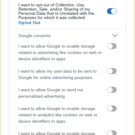
γενναίες αυξήσεις και επαναφορά του 13ου και
I want to opt-out of Collection, Use,
14ου μισθού! Οι εκπαιδευτικοί πρέπει να
Retention, Sale, and/or Sharing of my
Personal Data that Is Unrelated with the
εργάζονται με αξιοπρεπείς συνθήκες εργασίας
Purposes for which it was collected.
Opted Out
και αμοιβής, πρέπει να μπαίνουν στις τάξεις τους
με το κεφάλι ψηλά κι όχι εξαθλιωμένοι και
Google consents
ταπεινωμένο
ι».
I want to allow Google to enable storage
related to advertising like cookies on web or
device identifiers in apps.
ΑΣΕΠ: Πιστοποίηση Αγγλικών σε
I want to allow my user data to be sent to
Google for online advertising purposes.
μόνο 2 ημέρες στα χέρια σας
I want to allow Google to send me
personalized advertising.
I want to allow Google to enable storage
related to analytics like cookies on web or
device identifiers in apps.
ΑΣΕΠ: Εξ αποστάσεως η πιο Εύκολη
Πιστοποίηση Υπολογιστών σε 2
I want to allow Google to enable storage