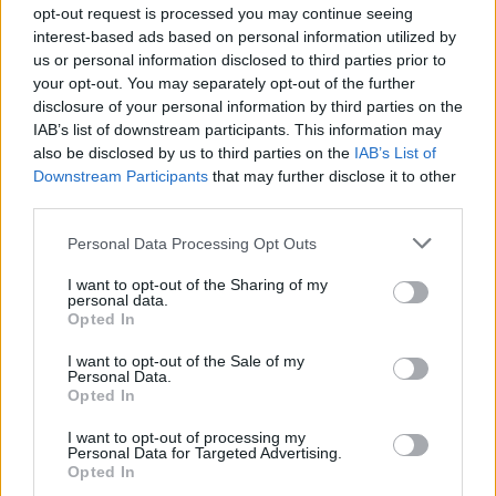
opt-out request is processed you may continue seeing
interest-based ads based on personal information utilized by
us or personal information disclosed to third parties prior to
Απεργούν και οι ιδιωτικοί εκπαιδευτικοί
your opt-out. You may separately opt-out of the further
disclosure of your personal information by third parties on the
Αξίζει να σημειωθεί ότι συμμετοχή στην 24ωρη
IAB’s list of downstream participants. This information may
απεργία της 20ης Νοεμβρίου έχουν ανακοινώσει
also be disclosed by us to third parties on the
IAB’s List of
Downstream Participants
that may further disclose it to other
ιδιωτικοί εκπαιδευτικοί
ΟΙΕΛΕ
και οι
μέσω της
. Σε
third parties.
σχετική τους ανακοίνωση οι ιδιωτικοί
Please note that this website/app uses one or more Google
Personal Data Processing Opt Outs
εκπαιδευτικοί τονίζουν ότι απεργούν με κύρια
services and may gather and store information including but
αιτήματα την επαναφορά του καθεστώτος των
not limited to your visit or usage behaviour. You may click to
I want to opt-out of the Sharing of my
personal data.
συλλογικών διαπραγματεύσεων σε Φροντιστήρια,
grant or deny consent to Google and its third-party tags to
Opted In
use your data for below specified purposes in below Google
Κέντρα Ξένων Γλωσσών και ΣΑΕΚ (πρώην ΙΕΚ) και
consent section.
I want to opt-out of the Sale of my
τις αυξήσεις στους μισθούς και επιστροφή δώρων
Personal Data.
Opted In
στα ιδιωτικά σχολεία.
I want to opt-out of processing my
Personal Data for Targeted Advertising.
ητούμε
Όπως διαμηνύουν στο κείμενό τους: «Ζ
Opted In