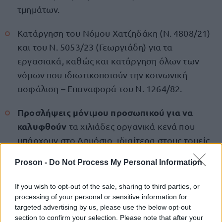
τμημάτων.
Κατάργηση του Νόμου Χατζηδάκη (Ν. 4808/21)
και του Ν. 5053/23 (Γεωργιάδη) για τα
εργασιακά, καθώς και κατάργηση όλων των
νόμων που ιδιωτικοποιούν την κοινωνική
ασφάλιση – Επαναφορά του Ν. 1264/82.
Προσλήψεις μόνιμου προσωπικού για να
καλυφθούν
τα χιλιάδες οργανικά κενά που
υπάρχουν στο Δημόσιο, ιδιαίτερα στους τομείς
της Υγείας, της Παιδείας, της Κοινωνικής
Proson -
Do Not Process My Personal Information
Ασφάλισης κ.ά.
If you wish to opt-out of the sale, sharing to third parties, or
Ταυτόχρονα οι εργαζόμενοι λένε «όχι» στις
processing of your personal or sensitive information for
ιδιωτικοποιήσεις δημόσιων οργανισμών και
targeted advertising by us, please use the below opt-out
section to confirm your selection. Please note that after your
φορέων.