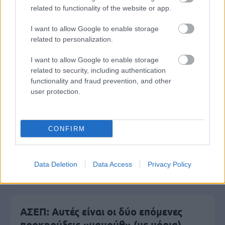
μέρες
related to functionality of the website or app.
I want to allow Google to enable storage
related to personalization.
I want to allow Google to enable storage
Μάθε πρώτος όλες τις σημαντικές
related to security, including authentication
ειδήσεις.
functionality and fraud prevention, and other
Βάλε το proson.gr στα αποτελέσματα
user protection.
αναζήτησης της Google
CONFIRM
Δημοφιλείς Ειδήσεις
Data Deletion
Data Access
Privacy Policy
ΑΣΕΠ: Αυτές είναι οι δύο επόμενες
προκηρύξεις «μαμούθ» (με μόρια)