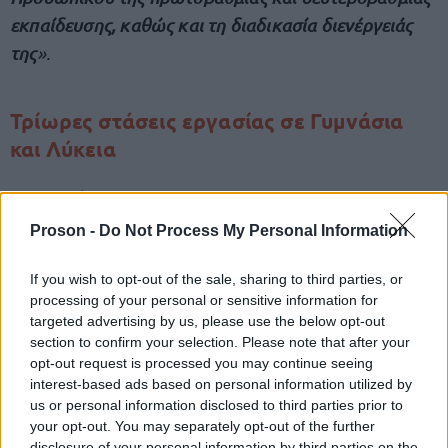
εκπαίδευσης, καθώς και τη διαδικασία διενέργειάς
της
».
Τρίωρες στάσεις εργασίας σε Γυμνάσια
και Λύκεια
Η ανακοίνωση της ΟΛΜΕ:
Proson -
Do Not Process My Personal Information
«Το ΔΣ της ΟΛΜΕ, σε υλοποίηση της απόφασης της ΓΣ
If you wish to opt-out of the sale, sharing to third parties, or
Προέδρων των ΕΛΜΕ (11-02-23),
προκηρύσσει
processing of your personal or sensitive information for
τρίωρες στάσεις εργασίας για την πρώτη ή τη
targeted advertising by us, please use the below opt-out
δεύτερη βάρδια εργασίας
από Τετάρτη 08/01 έως και
section to confirm your selection. Please note that after your
opt-out request is processed you may continue seeing
Παρασκευή 31/01/2025 στο πλαίσιο της αποτροπής
interest-based ads based on personal information utilized by
της υλοποίησης του ν.4823/21 και της ΥΑ 9950/
us or personal information disclosed to third parties prior to
ΓΔ5/27-01-23 (παρακολούθηση μαθημάτων από
your opt-out. You may separately opt-out of the further
disclosure of your personal information by third parties on the