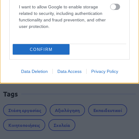
I want to allow Google to enable storage
Προσλήψεις σε σχολεία: 1.116 θέσεις
related to security, including authentication
εργασίας με απολυτήριο γυμνασίου
functionality and fraud prevention, and other
user protection.
Τουρισμός για Όλους 2026: Ποιοι
CONFIRM
μπορούν να κάνουν αίτηση σήμερα –
Voucher έως 600 ευρώ
Data Deletion
Data Access
Privacy Policy
Tags
Στάση εργασίας
Αξιολόγηση
Εκπαιδευτικοί
Κινητοποιήσεις
Σχολεία