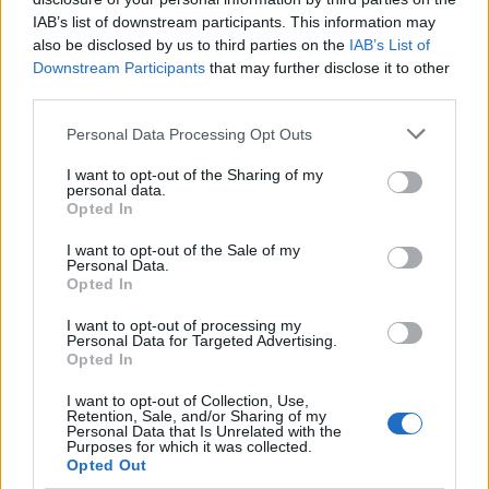
αξιολογητές κλπ)».
IAB’s list of downstream participants. This information may
also be disclosed by us to third parties on the
IAB’s List of
Downstream Participants
that may further disclose it to other
third parties.
ΑΣΕΠ: Πιστοποίηση Αγγλικών σε
Please note that this website/app uses one or more Google
μόνο 2 ημέρες στα χέρια σας
Personal Data Processing Opt Outs
services and may gather and store information including but
not limited to your visit or usage behaviour. You may click to
I want to opt-out of the Sharing of my
personal data.
grant or deny consent to Google and its third-party tags to
Opted In
use your data for below specified purposes in below Google
consent section.
I want to opt-out of the Sale of my
Personal Data.
Opted In
ΑΣΕΠ: Εξ αποστάσεως η πιο Εύκολη
Πιστοποίηση Υπολογιστών σε 2
I want to opt-out of processing my
Personal Data for Targeted Advertising.
μέρες
Opted In
I want to opt-out of Collection, Use,
Retention, Sale, and/or Sharing of my
Personal Data that Is Unrelated with the
Purposes for which it was collected.
Opted Out
Μάθε πρώτος όλες τις σημαντικές