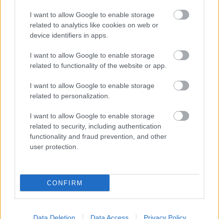
Στις 14 Νοεμβρίου το σχολικό
I want to allow Google to enable storage
related to analytics like cookies on web or
14ου Γυμνασίου και του 10ου
συγκρότημα του
device identifiers in apps.
Λυκείου Πατρών
Ιτεών
, στην περιοχή των
, στην
I want to allow Google to enable storage
Πάτρα, πλημμύρισε με αποτέλεσμα να
related to functionality of the website or app.
εγκλωβιστούν μαθητές σε κοντέινερ.
I want to allow Google to enable storage
5ο Γυμνάσιο Νέου
Στις 14 Νοεμβρίου στο
related to personalization.
Ηρακλείου
διάρκεια του μαθήματος
, κατά τη
,
I want to allow Google to enable storage
τμήμα του ταβανιού κατέρρευσε μέσα στην
related to security, including authentication
τάξη.
functionality and fraud prevention, and other
user protection.
ΕΠΑΛ Αλμυρού στον
Στις 13 Νοεμβρίου στο
Βόλο
μαθητές και
, την ώρα που βρίσκονταν
CONFIRM
καθηγητές μέσα σε αίθουσα
αποκολλήθηκαν σοβάδες από το ταβάνι.
Data Deletion
Data Access
Privacy Policy