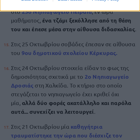
Στις 31 Οκτωβρίου
25ο Νηπιαγωγείο Πειραιά
στο
, εν ώρα
ένα τζάμι ξεκόλλησε από τη θέση
μαθήματος,
του και έπεσε μέσα στην αίθουσα διδασκαλίας
.
Στις 25 Οκτωβρίου σοβάδες έπεσαν σε αίθουσα
9ου δημοτικού σχολείου Κέρκυρας.
του
Στις 24 Οκτωβρίου στοιχεία είδαν το φως της
2ο Νηπιαγωγείο
δημοσιότητας σχετικά με το
Δροσιάς
στη Χαλκίδα. Το κτήριο στο οποίο
στεγάζεται το νηπιαγωγείο έχει κριθεί όχι
αλλά δύο φορές ακατάλληλο και παρόλα
μία,
αυτά... συνεχίζει να λειτουργεί
.
καθηγήτρια
Στις 21 Οκτωβρίου μία
τραυματίστηκε την ώρα που διέσχιζε τον