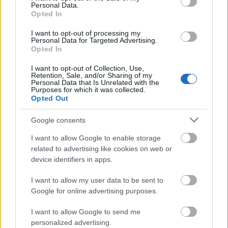
αποτέλεσμα να τραυματιστεί ένας
Personal Data.
Opted In
εκπαιδευτικός.
I want to opt-out of processing my
Personal Data for Targeted Advertising.
Στις 17 Δεκεμβρίου, έπεσε φεγγίτης
Opted In
αίθουσα 2 (Ε3) πάνω σε βιβλιοθήκη,
στην
I want to opt-out of Collection, Use,
στο
4ο Δημοτικό Σχολείο Υμηττού
.
Retention, Sale, and/or Sharing of my
Personal Data that Is Unrelated with the
Purposes for which it was collected.
έπεσε
Στις 10 Δεκεμβρίου έγινε γνωστό ότι
Opted Out
τμήμα οροφής στο 2ο ΕΠΑΛ Ρόδου.
Google consents
Στις 20 Νοεμβρίου αποκολλήθηκε
I want to allow Google to enable storage
τμήμα μπαλκονιού από
related to advertising like cookies on web or
device identifiers in apps.
3ου Γυμνασίου
παρακείμενη πολυκατοικία του
της Χίου
, με αποτέλεσμα να πέσουν κομμάτια
I want to allow my user data to be sent to
μπετόν στον αύλειο χώρο
Google for online advertising purposes.
προκαλώντας την αναστάτωση
του σχολείου,
I want to allow Google to send me
των μαθητών και των εκπαιδευτικών.
personalized advertising.