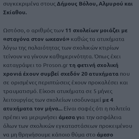
Δήμους Βόλου, Αλμυρού και
συγκεκριμένα στους
Σκίαθου.
11 σχολείων μοιάζει με
Ωστόσο, ο αριθμός των
«σταγόνα στον ωκεανό»
καθώς τα ατυχήματα
λόγω της παλαιότητας των σχολικών κτιρίων
τείνουν να γίνουν καθημερινότητα. Όπως έχει
τη φετινή σχολική
καταγράψει το Proson.gr
χρονιά έχουν συμβεί σχεδόν 20 ατυχήματα
που
σε ορισμένες περιπτώσεις έχουν προκαλέσει και
τραυματισμό. Είκοσι ατυχήματα σε 5 μήνες
με 4
λειτουργίας των σχολείων ισοδυναμεί
ατυχήματα τον μήνα...
Είναι σαφές ότι η πολιτεία
άμεσα γι
πρέπει να μεριμνήσει
α την ασφάλεια
όλων των σχολικών εγκαταστάσεων προκειμένου
άμεσο
να μη θρηνήσουμε κάποιο θύμα στο