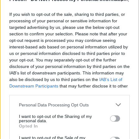
Στις 7 Φεβρουαρίου 2025 «έβρεξε» κεραμίδια
2ο Δημοτικό Σχολείο Μοιρών
στο
στο
If you wish to opt-out of the sale, sharing to third parties, or
Ηράκλειο της Κρήτης
processing of your personal or sensitive information for
targeted advertising by us, please use the below opt-out
Στις 27 Ιανουαρίου 2025 «έβρεξε»
section to confirm your selection. Please note that after your
opt-out request is processed you may continue seeing
στο 1ο Δημοτικό Σχολείο
σοβάδες
interest-based ads based on personal information utilized by
Περιστερίου
us or personal information disclosed to third parties prior to
your opt-out. You may separately opt-out of the further
6ο Δημοτικό
Στις 13 Ιανουαρίου 2025 το
disclosure of your personal information by third parties on the
IAB’s list of downstream participants. This information may
Σχολείο Κορυδαλλού ξαναπλημμύρισε
. Οι
also be disclosed by us to third parties on the
IAB’s List of
σοβάδες είναι σάπιοι και όταν βρέχει, το νερό
Downstream Participants
that may further disclose it to other
φτάνει μέχρι και στον κεντρικό ηλεκτρολογικό
third parties.
πίνακα, με κίνδυνο ηλεκτροπληξίας για όσους
Please note that this website/app uses one or more Google
Personal Data Processing Opt Outs
βρίσκονται στο σχολείο.
services and may gather and store information including but
not limited to your visit or usage behaviour. You may click to
I want to opt-out of the Sharing of my
personal data.
grant or deny consent to Google and its third-party tags to
Στις 10 Ιανουαρίου 2025 έγινε γνωστό ότι
Opted In
use your data for below specified purposes in below Google
σοβάδες στο ΕΠΑΛ Σπάρτης με
έπεσαν
consent section.
I want to opt-out of the Sale of my